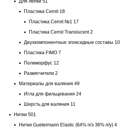
Для лепки
51
Пластика Cernit
18
Пластика Cernit №1
17
Пластика Cernit Translucent
2
Двухкомпонентные эпоксидные составы
10
Пластика FIMO
7
Полиморфус
12
Размягчители
2
Материалы для валяния
49
Игла для фильцевания
24
Шерсть для валяния
11
Нитки
501
Нитки Guetermann Elastic (64% п/э 36% п/у)
4