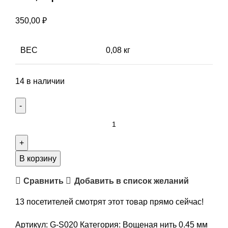
350,00
₽
ВЕС
0,08 кг
14 в наличии
Количество
товара
Вощеная
нить,
В корзину
толщина
Сравнить
Добавить в список желаний
0,45
мм,
13
посетителей смотрят этот товар прямо сейчас!
арт.
G-
Артикул:
G-S020
Категория:
Вощеная нить 0.45 мм