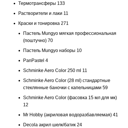
Термотрансферы
133
Растворители и лаки
11
Краски и тонировка
271
Пастель Mungyo мягкая профессиональная
(поштучно)
70
Пастель Mungyo наборы
10
PanPastel
4
Schminke Aero Color 250 ml
11
Schminke Aero Color (28 ml) стандартные
стеклянные баночки с капельницами
59
Schminke Aero Color (фасовка 15 мл для мк)
12
Mr Hobby (акриловая водоразбавляемая)
41
Decola акрил шелк/батик
24