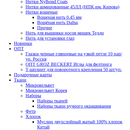
Нитки Nylbond Coats
Нитки армированные 45ЛЛ (НПК им. Кирова)
Нитки вощеные
Вощеная нить 0.45 мм
Вощёная нить Dafna
Прочие
Нить для вышивки носов мишек Тедди
Нить для установки глаз
Новинки
ОПТ
Глазки черные глянцевые на узкой петле 10 пар/
уп. Россия
ОПТ GROZ BECKERT Иглы для фелтинга
Т-шплинт для поворотного крепления 50 шт/уп.
Подарочные карты
Ткани
Микровельвет
Микровельвет Корея
Наборы
Наборы тканей
Наборы ткани ручного окрашивания
Фетр
Хлопок
Муслин двухслойный жатый 100% хлопок
Китай