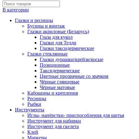
В категории
Глазки и ресницы
Бусины и винтаж
Глазки акриловые (Беларусь)
Глаза для кукол
Глазки для Тедди
Глазки таксидермические
Глазки стеклянные
Глазки дурашки/крейзи/косые
Позиционные
Таксидермические
Цветные прозрачные со зрачком
Чёрные глянцевые
Чёрные матовые
Кабошоны и крепления
Ресницы
Рыбки
Инструменты
Иглы- напёрстки- приспособления для шитья
Инструмент для набивки
Инструмент для скелета
Клей
Маркеры