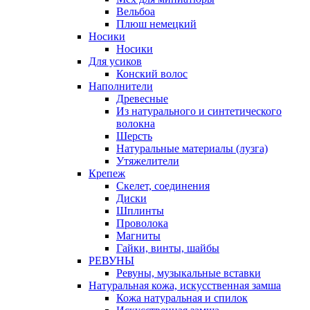
Вельбоа
Плюш немецкий
Носики
Носики
Для усиков
Конский волос
Наполнители
Древесные
Из натурального и синтетического
волокна
Шерсть
Натуральные материалы (лузга)
Утяжелители
Крепеж
Скелет, соединения
Диски
Шплинты
Проволока
Магниты
Гайки, винты, шайбы
РЕВУНЫ
Ревуны, музыкальные вставки
Натуральная кожа, искусственная замша
Кожа натуральная и спилок