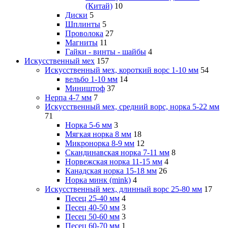
(Китай)
10
Диски
5
Шплинты
5
Проволока
27
Магниты
11
Гайки - винты - шайбы
4
Искусственный мех
157
Искусственный мех, короткий ворс 1-10 мм
54
вельбо 1-10 мм
14
Миништоф
37
Нерпа 4-7 мм
7
Искусственный мех, средний ворс, норка 5-22 мм
71
Норка 5-6 мм
3
Мягкая норка 8 мм
18
Микронорка 8-9 мм
12
Скандинавская норка 7-11 мм
8
Норвежская норка 11-15 мм
4
Канадская норка 15-18 мм
26
Норка минк (mink)
4
Искусственный мех, длинный ворс 25-80 мм
17
Песец 25-40 мм
4
Песец 40-50 мм
3
Песец 50-60 мм
3
Песец 60-70 мм
1