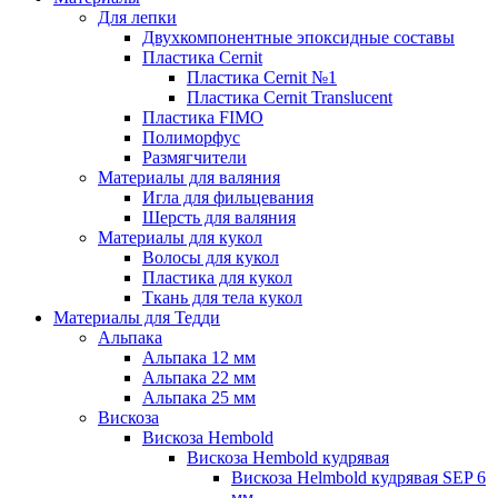
Для лепки
Двухкомпонентные эпоксидные составы
Пластика Cernit
Пластика Cernit №1
Пластика Cernit Translucent
Пластика FIMO
Полиморфус
Размягчители
Материалы для валяния
Игла для фильцевания
Шерсть для валяния
Материалы для кукол
Волосы для кукол
Пластика для кукол
Ткань для тела кукол
Материалы для Тедди
Альпака
Альпака 12 мм
Альпака 22 мм
Альпака 25 мм
Вискоза
Вискоза Hembold
Вискоза Hembold кудрявая
Вискоза Helmbold кудрявая SEP 6
мм