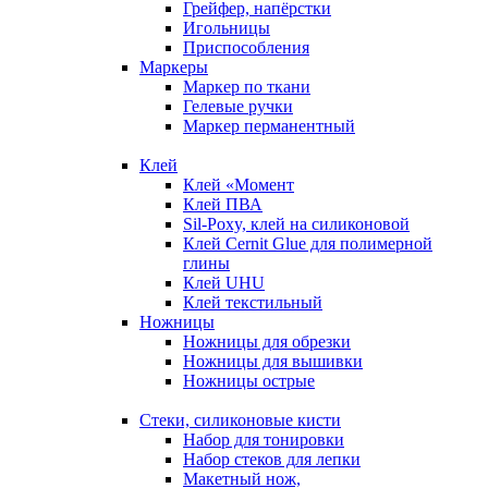
Грейфер, напёрстки
Игольницы
Приспособления
Маркеры
Маркер по ткани
Гелевые ручки
Маркер перманентный
Клей
Клей «Момент
Клей ПВА
Sil-Poxy, клей на силиконовой
Клей Cernit Glue для полимерной
глины
Клей UHU
Клей текстильный
Ножницы
Ножницы для обрезки
Ножницы для вышивки
Ножницы острые
Стеки, силиконовые кисти
Набор для тонировки
Набор стеков для лепки
Макетный нож,