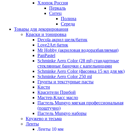
Хлопок Россия
Перкаль
Ситец
Полина
Середа
Товары для декорирования
Краски и тонировка
Decola акрил шелк/батик
Love2Art батик
Mr Hobby (акриловая водоразбавляемая)
PanPastel
Schminke Aero Color (28 ml) стандартные
стеклянные баночки с капельницами
Schminke Aero Color (фасовка 15 мл для мк)
Schminke Aero Color 250 ml
Грунты и текстурные пасты
Кисти
Красители Прибой
Мастер-Класс масло
Пастель Mungyo мягкая профессиональная
(поштучно)
Пастель Mungyo наборы
Кружево и тесьма
Ленты
Ленты 10 мм