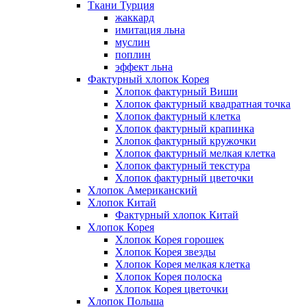
Ткани Турция
жаккард
имитация льна
муслин
поплин
эффект льна
Фактурный хлопок Корея
Хлопок фактурный Виши
Хлопок фактурный квадратная точка
Хлопок фактурный клетка
Хлопок фактурный крапинка
Хлопок фактурный кружочки
Хлопок фактурный мелкая клетка
Хлопок фактурный текстура
Хлопок фактурный цветочки
Хлопок Американский
Хлопок Китай
Фактурный хлопок Китай
Хлопок Корея
Хлопок Корея горошек
Хлопок Корея звезды
Хлопок Корея мелкая клетка
Хлопок Корея полоска
Хлопок Корея цветочки
Хлопок Польша