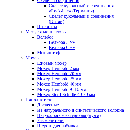
Скелет и соединения
Скелет кукольный и соединения
«Lock-line» (Германия)
Скелет кукольный и соединения
(Китай)
Шплинты
Мех для миниатюры
Вельбоа
Вельбоа 3 мм
Вельбоа 6 мм
Миништоф
Мохер
Ежовый мохер
Мохер Hembold 2 мм
Мохер Hembold 20 мм
Мохер Hembold 25 мм
Мохер Hembold 40 мм
Мохер Hembold 9 -16 мм
Мохер Steiff Schulte 40-70 мм
Наполнители
Древесные
Из натурального и синтетического волокна
Натуральные материалы (лузга)
Утяжелители
Шерсть для набивки