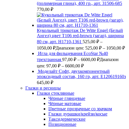
(полимерная глина), 400 гр., арт. З1506-685
770,00
₽
Кукольный трикотаж De Witte Engel (Белый
Ангел) цвет Т106 red-brown (загар), ширина
80 см, арт. Н1710-1361
525,00
₽
–
1050,00
₽
Диапазон цен: 525,00 ₽ – 1050,00 ₽
Игла для фильцевания EcoStar №40
трехгранная
97,00
₽
–
6600,00
₽
Диапазон
цен: 97,00 ₽ – 6600,00 ₽
Моделайт Софт, двухкомпонентный
эпоксидный состав, 160 гр, арт. Е120619160з
645,00
₽
Глазки и ресницы
Глазки стеклянные
Чёрные глянцевые
Чёрные матовые
Цветные прозрачные со зрачком
Глазки дурашки/крейзи/косые
Таксидермические
Позиционные