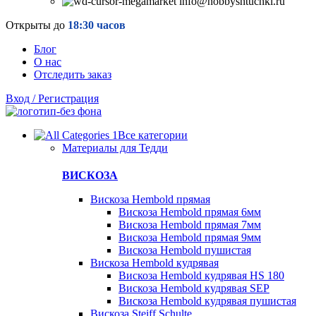
info@hobbyshtuchki.ru
Открыты до
18:30 часов
Блог
О нас
Отследить заказ
Вход / Регистрация
Все категории
Материалы для Тедди
ВИСКОЗА
Вискоза Hembold прямая
Вискоза Hembold прямая 6мм
Вискоза Hembold прямая 7мм
Вискоза Hembold прямая 9мм
Вискоза Hembold пушистая
Вискоза Hembold кудрявая
Вискоза Hembold кудрявая HS 180
Вискоза Hembold кудрявая SEP
Вискоза Hembold кудрявая пушистая
Вискоза Steiff Schulte