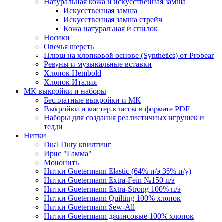
Натуральная кожа и искусственная замша
Искусственная замша
Искусственная замша стрейч
Кожа натуральная и спилок
Носики
Овечья шерсть
Плюш на хлопковой основе (Synthetics) от Probear
Ревуны и музыкальные вставки
Хлопок Hembold
Хлопок Италия
МК выкройки и наборы
Бесплатные выкройки и МК
Выкройки и мастер-классы в формате PDF
Наборы для создания реалистичных игрушек и
тедди
Нитки
Dual Duty квилтинг
Ирис "Гамма"
Мононить
Нитки Guetermann Elastic (64% п/э 36% п/у)
Нитки Guetermann Extra-Fein №150 п/э
Нитки Guetermann Extra-Strong 100% п/э
Нитки Guetermann Quilting 100% хлопок
Нитки Guetermann Sew-All
Нитки Guetermann джинсовые 100% хлопок