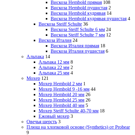
Вискоза Hembold прямая
108
Вискоза Hembold пушистая
2
Вискоза Hembold кудрявая
14
Вискоза Hembold кудрявая пушистая
4
Вискоза Steiff Schulte
36
Вискоза Steiff Schulte 6 мм
24
Вискоза Steiff Schulte 7 мм
12
Вискоза Италия
24
Вискоза Италия прямая
18
Вискоза Италия пушистая
6
Альпака
14
Альпака 12 мм
8
Альпака 22 мм
2
Альпака 25 мм
4
Мохер
121
Мохер Hembold 2 мм
1
Мохер Hembold 9 -16 мм
44
Мохер Hembold 20 мм
26
Мохер Hembold 25 мм
26
Мохер Hembold 40 мм
5
Мохер Steiff Schulte 40-70 мм
18
Ежовый мохер
3
Овечья шерсть
3
Плюш на хлопковой основе (Synthetics) от Probear
9