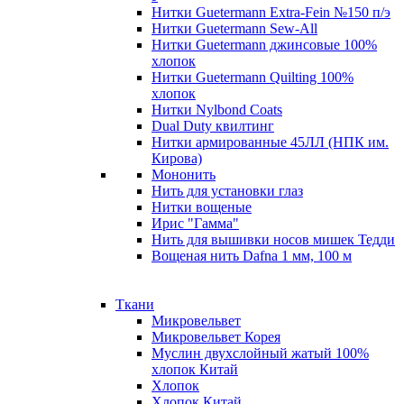
Нитки Guetermann Extra-Fein №150 п/э
Нитки Guetermann Sew-All
Нитки Guetermann джинсовые 100%
хлопок
Нитки Guetermann Quilting 100%
хлопок
Нитки Nylbond Coats
Dual Duty квилтинг
Нитки армированные 45ЛЛ (НПК им.
Кирова)
Мононить
Нить для установки глаз
Нитки вощеные
Ирис "Гамма"
Нить для вышивки носов мишек Тедди
Вощеная нить Dafna 1 мм, 100 м
Ткани
Микровельвет
Микровельвет Корея
Муслин двухслойный жатый 100%
хлопок Китай
Хлопок
Хлопок Китай