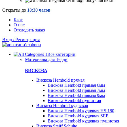
info@hobbyshtuchki.ru
Открыты до
18:30 часов
Блог
О нас
Отследить заказ
Вход / Регистрация
Все категории
Материалы для Тедди
ВИСКОЗА
Вискоза Hembold прямая
Вискоза Hembold прямая 6мм
Вискоза Hembold прямая 7мм
Вискоза Hembold прямая 9мм
Вискоза Hembold пушистая
Вискоза Hembold кудрявая
Вискоза Hembold кудрявая HS 180
Вискоза Hembold кудрявая SEP
Вискоза Hembold кудрявая пушистая
Вискоза Steiff Schulte