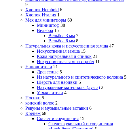
9
Хлопок Hembold
6
Хлопок Италия
1
Мех для миниатюры
60
Миништоф
38
Вельбоа
15
Вельбоа 3 мм
7
Вельбоа 6 мм
8
Натуральная кожа и искусственная замша
47
Искусственная замша
15
Кожа натуральная и спилок
21
Искусственная замша стрейч
11
Наполнители
21
Древесные
5
Из натурального и синтетического волокна
5
Шерсть для набивки
5
Натуральные материалы (лузга)
2
Утяжелители
4
Носики
5
конский волос
2
Ревуны и музыкальные вставки
6
Крепеж
68
Скелет и соединения
15
Скелет кукольный и соединения
«Lock-line» (Германия)
5