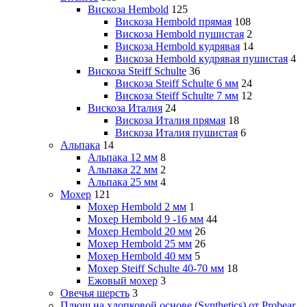
Вискоза Hembold
125
Вискоза Hembold прямая
108
Вискоза Hembold пушистая
2
Вискоза Hembold кудрявая
14
Вискоза Hembold кудрявая пушистая
4
Вискоза Steiff Schulte
36
Вискоза Steiff Schulte 6 мм
24
Вискоза Steiff Schulte 7 мм
12
Вискоза Италия
24
Вискоза Италия прямая
18
Вискоза Италия пушистая
6
Альпака
14
Альпака 12 мм
8
Альпака 22 мм
2
Альпака 25 мм
4
Мохер
121
Мохер Hembold 2 мм
1
Мохер Hembold 9 -16 мм
44
Мохер Hembold 20 мм
26
Мохер Hembold 25 мм
26
Мохер Hembold 40 мм
5
Мохер Steiff Schulte 40-70 мм
18
Ежовый мохер
3
Овечья шерсть
3
Плюш на хлопковой основе (Synthetics) от Probear