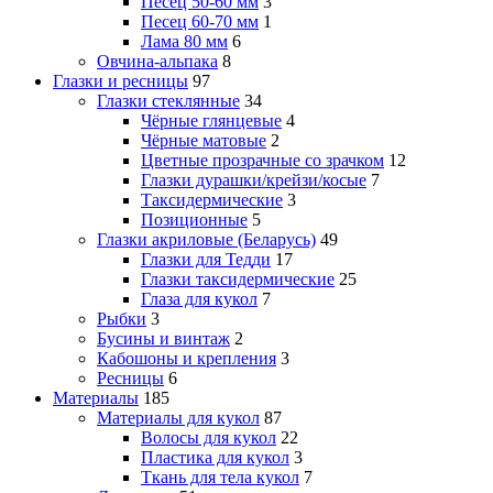
Песец 50-60 мм
3
Песец 60-70 мм
1
Лама 80 мм
6
Овчина-альпака
8
Глазки и ресницы
97
Глазки стеклянные
34
Чёрные глянцевые
4
Чёрные матовые
2
Цветные прозрачные со зрачком
12
Глазки дурашки/крейзи/косые
7
Таксидермические
3
Позиционные
5
Глазки акриловые (Беларусь)
49
Глазки для Тедди
17
Глазки таксидермические
25
Глаза для кукол
7
Рыбки
3
Бусины и винтаж
2
Кабошоны и крепления
3
Ресницы
6
Материалы
185
Материалы для кукол
87
Волосы для кукол
22
Пластика для кукол
3
Ткань для тела кукол
7