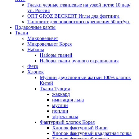
Глазки черные глянцевые на узкой петле 10 пар/
уп. Россия
ОПТ GROZ BECKERT Иглы для фелтинга
Т-шплинт для поворотного крепления 50 шт/уп.
Подарочные карты
Ткани
Микровельвет
Микровельвет Корея
Наборы
Наборы тканей
Наборы ткани ручного окрашивания
Фетр
Хлопок
Муслин двухслойный жатый 100% хлопок
Китай
Ткани Турция
жаккард
имитация льна
муслин
поплин
эффект льна
Фактурный хлопок Корея
Хлопок фактурный Виши
Хлопок фактурный квадратная точка
Хлопок фактурный клетка