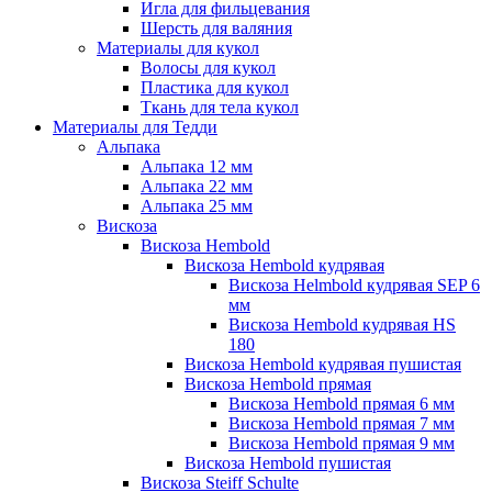
Игла для фильцевания
Шерсть для валяния
Материалы для кукол
Волосы для кукол
Пластика для кукол
Ткань для тела кукол
Материалы для Тедди
Альпака
Альпака 12 мм
Альпака 22 мм
Альпака 25 мм
Вискоза
Вискоза Hembold
Вискоза Hembold кудрявая
Вискоза Helmbold кудрявая SEP 6
мм
Вискоза Hembold кудрявая HS
180
Вискоза Hembold кудрявая пушистая
Вискоза Hembold прямая
Вискоза Hembold прямая 6 мм
Вискоза Hembold прямая 7 мм
Вискоза Hembold прямая 9 мм
Вискоза Hembold пушистая
Вискоза Steiff Schulte