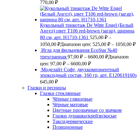
770,00
₽
Кукольный трикотаж De Witte Engel (Белый
Ангел) цвет Т106 red-brown (загар), ширина
80 см, арт. Н1710-1361
525,00
₽
–
1050,00
₽
Диапазон цен: 525,00 ₽ – 1050,00 ₽
Игла для фильцевания EcoStar №40
трехгранная
97,00
₽
–
6600,00
₽
Диапазон
цен: 97,00 ₽ – 6600,00 ₽
Моделайт Софт, двухкомпонентный
эпоксидный состав, 160 гр, арт. Е120619160з
645,00
₽
Глазки и ресницы
Глазки стеклянные
Чёрные глянцевые
Чёрные матовые
Цветные прозрачные со зрачком
Глазки дурашки/крейзи/косые
Таксидермические
Позиционные