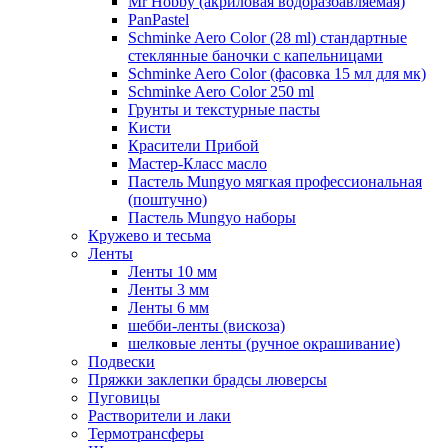
Mr Hobby (акриловая водоразбавляемая)
PanPastel
Schminke Aero Color (28 ml) стандартные
стеклянные баночки с капельницами
Schminke Aero Color (фасовка 15 мл для мк)
Schminke Aero Color 250 ml
Грунты и текстурные пасты
Кисти
Красители Прибой
Мастер-Класс масло
Пастель Mungyo мягкая профессиональная
(поштучно)
Пастель Mungyo наборы
Кружево и тесьма
Ленты
Ленты 10 мм
Ленты 3 мм
Ленты 6 мм
шебби-ленты (вискоза)
шелковые ленты (ручное окрашивание)
Подвески
Пряжки заклепки брадсы люверсы
Пуговицы
Растворители и лаки
Термотрансферы