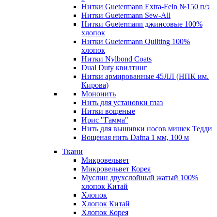
Нитки Guetermann Extra-Fein №150 п/э
Нитки Guetermann Sew-All
Нитки Guetermann джинсовые 100%
хлопок
Нитки Guetermann Quilting 100%
хлопок
Нитки Nylbond Coats
Dual Duty квилтинг
Нитки армированные 45ЛЛ (НПК им.
Кирова)
Мононить
Нить для установки глаз
Нитки вощеные
Ирис "Гамма"
Нить для вышивки носов мишек Тедди
Вощеная нить Dafna 1 мм, 100 м
Ткани
Микровельвет
Микровельвет Корея
Муслин двухслойный жатый 100%
хлопок Китай
Хлопок
Хлопок Китай
Хлопок Корея