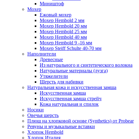
Миништоф
Мохер
Ежовый мохер
Мохер Hembold 2 мм
Мохер Hembold 20 мм
Мохер Hembold 25 мм
Мохер Hembold 40 мм
Мохер Hembold 9 -16 мм
Мохер Steiff Schulte 40-70 мм
Наполнители
Древесные
Из натурального и синтетического волокна
Натуральные материалы (лузга)
Утяжелители
Шерсть для набивки
Натуральная кожа и искусственная замша
Искусственная замша
Искусственная замша стрейч
Кожа натуральная и спилок
Носики
Овечья шерсть
Плюш на хлопковой основе (Synthetics) от Probear
Ревуны и музыкальные вставки
Хлопок Hembold
Хлопок Италия