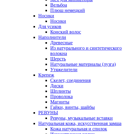
Вельбоа
Плюш немецкий
Носики
Носики
Для усиков
Конский волос
Наполнители
Древесные
Из натурального и синтетического
волокна
Шерсть
Натуральные материалы (лузга)
Утяжелители
Крепеж
Скелет, соединения
Диски
Шплинты
Проволока
Магниты
Гайки, винты, шайбы
РЕВУНЫ
Ревуны, музыкальные вставки
Натуральная кожа, искусственная замша
Кожа натуральная и спилок