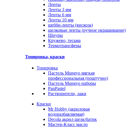
Ленты
Ленты 3 мм
Ленты 6 мм
Ленты 10 мм
шебби-ленты (вискоза)
шелковые ленты (ручное окрашивание)
Шнуры
Кружево, тесьма
Термотрансферы
Тонировка, краски
Тонировка
Пастель Mungyo мягкая
профессиональная (поштучно)
Пастель Mungyo наборы
PanPastel
Растворители, лаки
Краски
Mr Hobby (акриловая
водоразбавляемая)
Decola акрил шелк/батик
Мастер-Класс масло