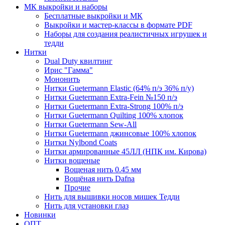
МК выкройки и наборы
Бесплатные выкройки и МК
Выкройки и мастер-классы в формате PDF
Наборы для создания реалистичных игрушек и
тедди
Нитки
Dual Duty квилтинг
Ирис "Гамма"
Мононить
Нитки Guetermann Elastic (64% п/э 36% п/у)
Нитки Guetermann Extra-Fein №150 п/э
Нитки Guetermann Extra-Strong 100% п/э
Нитки Guetermann Quilting 100% хлопок
Нитки Guetermann Sew-All
Нитки Guetermann джинсовые 100% хлопок
Нитки Nylbond Coats
Нитки армированные 45ЛЛ (НПК им. Кирова)
Нитки вощеные
Вощеная нить 0.45 мм
Вощёная нить Dafna
Прочие
Нить для вышивки носов мишек Тедди
Нить для установки глаз
Новинки
ОПТ