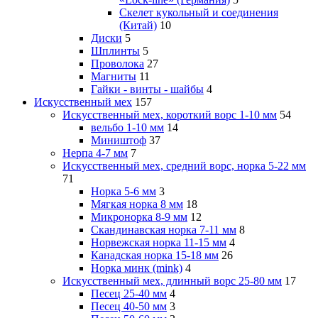
Скелет кукольный и соединения
(Китай)
10
Диски
5
Шплинты
5
Проволока
27
Магниты
11
Гайки - винты - шайбы
4
Искусственный мех
157
Искусственный мех, короткий ворс 1-10 мм
54
вельбо 1-10 мм
14
Миништоф
37
Нерпа 4-7 мм
7
Искусственный мех, средний ворс, норка 5-22 мм
71
Норка 5-6 мм
3
Мягкая норка 8 мм
18
Микронорка 8-9 мм
12
Скандинавская норка 7-11 мм
8
Норвежская норка 11-15 мм
4
Канадская норка 15-18 мм
26
Норка минк (mink)
4
Искусственный мех, длинный ворс 25-80 мм
17
Песец 25-40 мм
4
Песец 40-50 мм
3