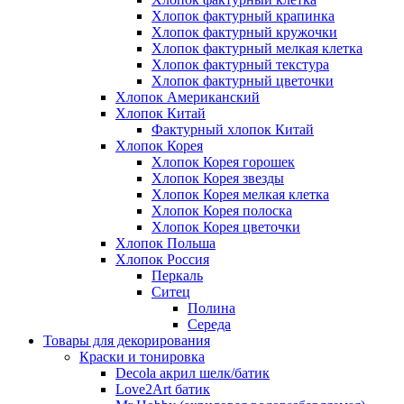
Хлопок фактурный крапинка
Хлопок фактурный кружочки
Хлопок фактурный мелкая клетка
Хлопок фактурный текстура
Хлопок фактурный цветочки
Хлопок Американский
Хлопок Китай
Фактурный хлопок Китай
Хлопок Корея
Хлопок Корея горошек
Хлопок Корея звезды
Хлопок Корея мелкая клетка
Хлопок Корея полоска
Хлопок Корея цветочки
Хлопок Польша
Хлопок Россия
Перкаль
Ситец
Полина
Середа
Товары для декорирования
Краски и тонировка
Decola акрил шелк/батик
Love2Art батик