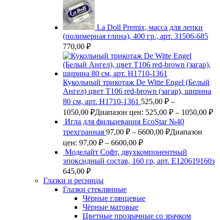
La Doll Premix, масса для лепки
(полимерная глина), 400 гр., арт. З1506-685
770,00
₽
Кукольный трикотаж De Witte Engel (Белый
Ангел) цвет Т106 red-brown (загар), ширина
80 см, арт. Н1710-1361
525,00
₽
–
1050,00
₽
Диапазон цен: 525,00 ₽ – 1050,00 ₽
Игла для фильцевания EcoStar №40
трехгранная
97,00
₽
–
6600,00
₽
Диапазон
цен: 97,00 ₽ – 6600,00 ₽
Моделайт Софт, двухкомпонентный
эпоксидный состав, 160 гр, арт. Е120619160з
645,00
₽
Глазки и ресницы
Глазки стеклянные
Чёрные глянцевые
Чёрные матовые
Цветные прозрачные со зрачком