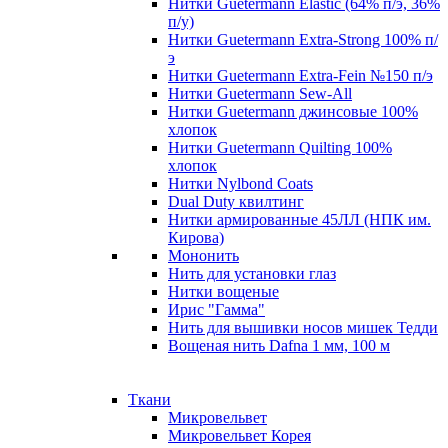
Нитки Guetermann Elastic (64% п/э, 36%
п/у)
Нитки Guetermann Extra-Strong 100% п/
э
Нитки Guetermann Extra-Fein №150 п/э
Нитки Guetermann Sew-All
Нитки Guetermann джинсовые 100%
хлопок
Нитки Guetermann Quilting 100%
хлопок
Нитки Nylbond Coats
Dual Duty квилтинг
Нитки армированные 45ЛЛ (НПК им.
Кирова)
Мононить
Нить для установки глаз
Нитки вощеные
Ирис "Гамма"
Нить для вышивки носов мишек Тедди
Вощеная нить Dafna 1 мм, 100 м
Ткани
Микровельвет
Микровельвет Корея