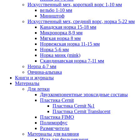
Искусственный мех, короткий ворс 1-10 мм
вельбо 1-10 мм
Миништоф
Искусственный мех, средний ворс, норка 5-22 мм
Канадская норка 15-18 мм
Микронорка 8-9 мм
Мягкая норка 8 мм
Норвежская норка 11-15 мм
Норка 5-6 мм
Норка минк (mink)
Скандинавская норка 7-11 мм
Нерпа 4-7 мм
Овчина-альпака
Книги и журналы
Материалы
Для лепки
Двухкомпонентные эпоксидные составы
Пластика Cernit
Пластика Cernit №1
Пластика Cernit Translucent
Пластика FIMO
Полиморфус
Размягчители
Материалы для валяния
Игла для фильцевания