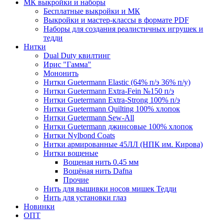
МК выкройки и наборы
Бесплатные выкройки и МК
Выкройки и мастер-классы в формате PDF
Наборы для создания реалистичных игрушек и
тедди
Нитки
Dual Duty квилтинг
Ирис "Гамма"
Мононить
Нитки Guetermann Elastic (64% п/э 36% п/у)
Нитки Guetermann Extra-Fein №150 п/э
Нитки Guetermann Extra-Strong 100% п/э
Нитки Guetermann Quilting 100% хлопок
Нитки Guetermann Sew-All
Нитки Guetermann джинсовые 100% хлопок
Нитки Nylbond Coats
Нитки армированные 45ЛЛ (НПК им. Кирова)
Нитки вощеные
Вощеная нить 0.45 мм
Вощёная нить Dafna
Прочие
Нить для вышивки носов мишек Тедди
Нить для установки глаз
Новинки
ОПТ