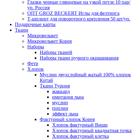
Глазки черные глянцевые на узкой петле 10 пар/
уп. Россия
ОПТ GROZ BECKERT Иглы для фелтинга
Т-шплинт для поворотного крепления 50 шт/уп.
Подарочные карты
Ткани
Микровельвет
Микровельвет Корея
Наборы
Наборы тканей
Наборы ткани ручного окрашивания
Фетр
Хлопок
Муслин двухслойный жатый 100% хлопок
Китай
Ткани Турция
жаккард
имитация льна
муслин
поплин
эффект льна
Фактурный хлопок Корея
Хлопок фактурный Виши
Хлопок фактурный квадратная точка
Хлопок фактурный клетка