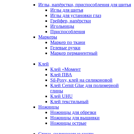
Иглы, напёрстки, приспособления для шитья
Иглы для шитья
Иглы для установки глаз
Грейфер, напёрстки
Игольницы
Приспособления
Маркеры
Маркер по ткани
Гелевые ручки
Маркер перманентный
Клей
Клей «Момент
Клей ПВА
Sil-Poxy, клей на силиконовой
Клей Cernit Glue для полимерной
глины
Клей UHU
Клей текстильный
Ножницы
Ножницы для обрезки
Ножницы для вышивки
Ножницы острые
Стеки, силиконовые кисти