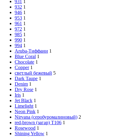
931
1
932
1
946
1
953
1
961
1
972
1
985
1
990
1
994
1
Aruba-Тиффани
1
Blue Coral
1
Chocolate
1
Copper
1
cветлый бежевый
5
Dark Taupe
1
Denim
1
Dry Rose
1
Iris
1
Jet Black
1
Limelight
1
Neon Pink
1
Nirvana (серобуромалиновый)
2
red-brown (загар) Т106
1
Rosewood
1
Shining Yellow
1