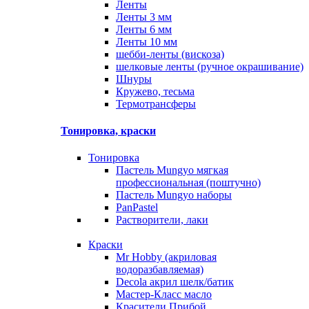
Ленты
Ленты 3 мм
Ленты 6 мм
Ленты 10 мм
шебби-ленты (вискоза)
шелковые ленты (ручное окрашивание)
Шнуры
Кружево, тесьма
Термотрансферы
Тонировка, краски
Тонировка
Пастель Mungyo мягкая
профессиональная (поштучно)
Пастель Mungyo наборы
PanPastel
Растворители, лаки
Краски
Mr Hobby (акриловая
водоразбавляемая)
Decola акрил шелк/батик
Мастер-Класс масло
Красители Прибой