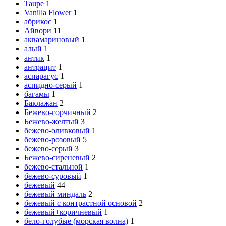
Taupe
1
Vanilla Flower
1
абрикос
1
Айвори
11
аквамариновый
1
алый
1
антик
1
антрацит
1
аспарагус
1
аспидно-серый
1
багамы
1
Баклажан
2
Бежево-горчичный
2
Бежево-желтый
3
бежево-оливковый
1
бежево-розовый
5
бежево-серый
3
Бежево-сиреневый
2
бежево-стальной
1
бежево-суровый
1
бежевый
44
бежевый миндаль
2
бежевый с контрастной основой
2
бежевый+коричневый
1
бело-голубые (морская волна)
1