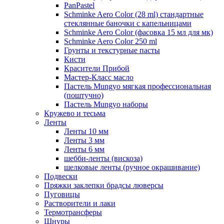
PanPastel
Schminke Aero Color (28 ml) стандартные
стеклянные баночки с капельницами
Schminke Aero Color (фасовка 15 мл для мк)
Schminke Aero Color 250 ml
Грунты и текстурные пасты
Кисти
Красители Прибой
Мастер-Класс масло
Пастель Mungyo мягкая профессиональная
(поштучно)
Пастель Mungyo наборы
Кружево и тесьма
Ленты
Ленты 10 мм
Ленты 3 мм
Ленты 6 мм
шебби-ленты (вискоза)
шелковые ленты (ручное окрашивание)
Подвески
Пряжки заклепки брадсы люверсы
Пуговицы
Растворители и лаки
Термотрансферы
Шнуры