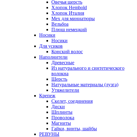
Овечья шерсть
Хлопок Hembold
Хлопок Италия
Мех для миниатюры
Вельбоа
Плюш немецкий
Носики
Носики
Для усиков
Конский волос
Наполнители
Древесные
Из натурального и синтетического
волокна
Шерсть
Натуральные материалы (лузга)
Утяжелители
Крепеж
Скелет, соединения
Диски
Шплинты
Проволока
Магниты
Гайки, винты, шайбы
РЕВУНЫ