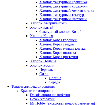
Хлопок фактурный крапинка
Хлопок фактурный кружочки
Хлопок фактурный мелкая клетка
Хлопок фактурный текстура
Хлопок фактурный цветочки
Хлопок Американский
Хлопок Китай
Фактурный хлопок Китай
Хлопок Корея
Хлопок Корея горошек
Хлопок Корея звезды
Хлопок Корея мелкая клетка
Хлопок Корея полоска
Хлопок Корея цветочки
Хлопок Польша
Хлопок Россия
Перкаль
Ситец
Полина
Середа
Товары для декорирования
Краски и тонировка
Decola акрил шелк/батик
Love2Art батик
Mr Hobby (акриловая водоразбавляемая)