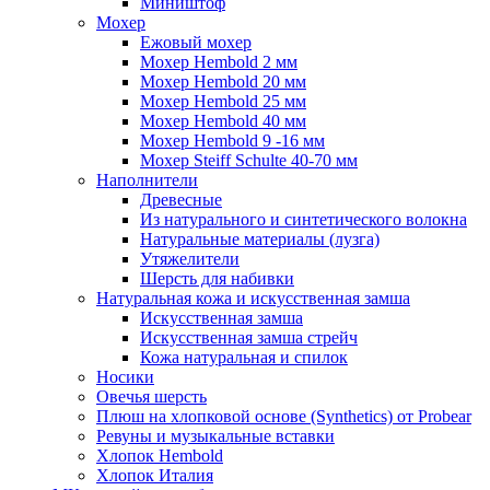
Миништоф
Мохер
Ежовый мохер
Мохер Hembold 2 мм
Мохер Hembold 20 мм
Мохер Hembold 25 мм
Мохер Hembold 40 мм
Мохер Hembold 9 -16 мм
Мохер Steiff Schulte 40-70 мм
Наполнители
Древесные
Из натурального и синтетического волокна
Натуральные материалы (лузга)
Утяжелители
Шерсть для набивки
Натуральная кожа и искусственная замша
Искусственная замша
Искусственная замша стрейч
Кожа натуральная и спилок
Носики
Овечья шерсть
Плюш на хлопковой основе (Synthetics) от Probear
Ревуны и музыкальные вставки
Хлопок Hembold
Хлопок Италия