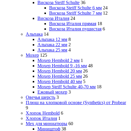
Вискоза Steiff Schulte
36
Вискоза Steiff Schulte 6 мм
24
Вискоза Steiff Schulte 7 мм
12
Вискоза Италия
24
Вискоза Италия прямая
18
Вискоза Италия пушистая
6
Альпака
14
Альпака 12 мм
8
Альпака 22 мм
2
Альпака 25 мм
4
Мохер
125
Мохер Hembold 2 мм
1
Мохер Hembold 9 -16 мм
48
Мохер Hembold 20 мм
26
Мохер Hembold 25 мм
26
Мохер Hembold 40 мм
5
Мохер Steiff Schulte 40-70 мм
18
Ежовый мохер
3
Овечья шерсть
3
Плюш на хлопковой основе (Synthetics) от Probear
9
Хлопок Hembold
6
Хлопок Италия
1
Мех для миниатюры
60
Миништоф
38