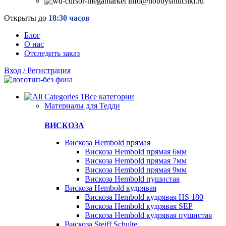
info@hobbyshtuchki.ru
Открыты до
18:30 часов
Блог
О нас
Отследить заказ
Вход / Регистрация
Все категории
Материалы для Тедди
ВИСКОЗА
Вискоза Hembold прямая
Вискоза Hembold прямая 6мм
Вискоза Hembold прямая 7мм
Вискоза Hembold прямая 9мм
Вискоза Hembold пушистая
Вискоза Hembold кудрявая
Вискоза Hembold кудрявая HS 180
Вискоза Hembold кудрявая SEP
Вискоза Hembold кудрявая пушистая
Вискоза Steiff Schulte