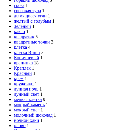
Горький шоколад
3
гроза
1
грозовая туча
1
дымящиеся угли
1
желтый с голубым
1
Зелёный
1
какао
1
квадратик
5
квадратные точки
3
клетка
4
клетка Виши
3
Коричневый
1
крапинка
18
Краплак
1
Красный
1
крем
1
кружочки
1
лунная ночь
1
лунный свет
1
мелкая клетка
9
мокрый камень
1
мокрый снег
1
молочный шоколад
1
ночной хаки
1
олово
1