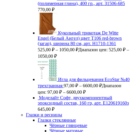
(полимерная глина), 400 гр., арт. З1506-685
770,00
₽
Кукольный трикотаж De Witte
Engel (Белый Ангел) цвет Т106 red-brown
(загар), ширина 80 см, арт. Н1710-1361
525,00
₽
–
1050,00
₽
Диапазон цен: 525,00 ₽ –
1050,00 ₽
Игла для фильцевания EcoStar №40
трехгранная
97,00
₽
–
6600,00
₽
Диапазон
цен: 97,00 ₽ – 6600,00 ₽
Моделайт Софт, двухкомпонентный
эпоксидный состав, 160 гр, арт. Е120619160з
645,00
₽
Глазки и ресницы
Глазки стеклянные
Чёрные глянцевые
Чёрные матовые