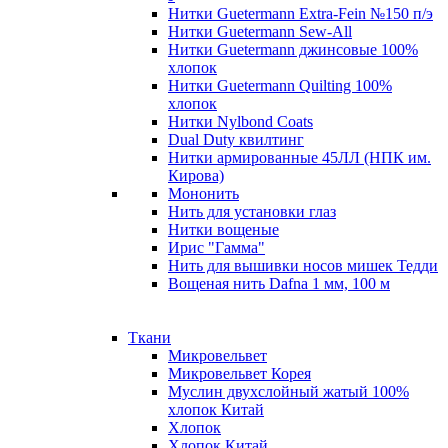
Нитки Guetermann Extra-Fein №150 п/э
Нитки Guetermann Sew-All
Нитки Guetermann джинсовые 100%
хлопок
Нитки Guetermann Quilting 100%
хлопок
Нитки Nylbond Coats
Dual Duty квилтинг
Нитки армированные 45ЛЛ (НПК им.
Кирова)
Мононить
Нить для установки глаз
Нитки вощеные
Ирис "Гамма"
Нить для вышивки носов мишек Тедди
Вощеная нить Dafna 1 мм, 100 м
Ткани
Микровельвет
Микровельвет Корея
Муслин двухслойный жатый 100%
хлопок Китай
Хлопок
Хлопок Китай