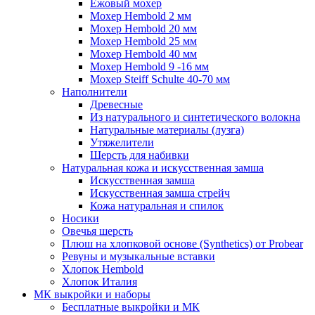
Ежовый мохер
Мохер Hembold 2 мм
Мохер Hembold 20 мм
Мохер Hembold 25 мм
Мохер Hembold 40 мм
Мохер Hembold 9 -16 мм
Мохер Steiff Schulte 40-70 мм
Наполнители
Древесные
Из натурального и синтетического волокна
Натуральные материалы (лузга)
Утяжелители
Шерсть для набивки
Натуральная кожа и искусственная замша
Искусственная замша
Искусственная замша стрейч
Кожа натуральная и спилок
Носики
Овечья шерсть
Плюш на хлопковой основе (Synthetics) от Probear
Ревуны и музыкальные вставки
Хлопок Hembold
Хлопок Италия
МК выкройки и наборы
Бесплатные выкройки и МК