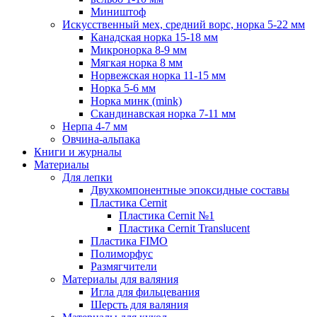
Миништоф
Искусственный мех, средний ворс, норка 5-22 мм
Канадская норка 15-18 мм
Микронорка 8-9 мм
Мягкая норка 8 мм
Норвежская норка 11-15 мм
Норка 5-6 мм
Норка минк (mink)
Скандинавская норка 7-11 мм
Нерпа 4-7 мм
Овчина-альпака
Книги и журналы
Материалы
Для лепки
Двухкомпонентные эпоксидные составы
Пластика Cernit
Пластика Cernit №1
Пластика Cernit Translucent
Пластика FIMO
Полиморфус
Размягчители
Материалы для валяния
Игла для фильцевания
Шерсть для валяния