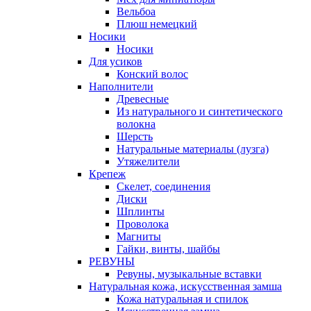
Вельбоа
Плюш немецкий
Носики
Носики
Для усиков
Конский волос
Наполнители
Древесные
Из натурального и синтетического
волокна
Шерсть
Натуральные материалы (лузга)
Утяжелители
Крепеж
Скелет, соединения
Диски
Шплинты
Проволока
Магниты
Гайки, винты, шайбы
РЕВУНЫ
Ревуны, музыкальные вставки
Натуральная кожа, искусственная замша
Кожа натуральная и спилок