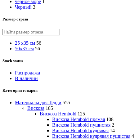
чёрное море
1
Черный
3
Размер отреза
25 х35 см
56
50х35 см
56
Stock status
Распродажа
В наличии
Категории товаров
Материалы для Тедди
555
Вискоза
185
Вискоза Hembold
125
Вискоза Hembold прямая
108
Вискоза Hembold пушистая
2
Вискоза Hembold кудрявая
14
Вискоза Hembold кудрявая пушистая
4