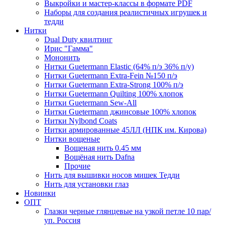
Выкройки и мастер-классы в формате PDF
Наборы для создания реалистичных игрушек и
тедди
Нитки
Dual Duty квилтинг
Ирис "Гамма"
Мононить
Нитки Guetermann Elastic (64% п/э 36% п/у)
Нитки Guetermann Extra-Fein №150 п/э
Нитки Guetermann Extra-Strong 100% п/э
Нитки Guetermann Quilting 100% хлопок
Нитки Guetermann Sew-All
Нитки Guetermann джинсовые 100% хлопок
Нитки Nylbond Coats
Нитки армированные 45ЛЛ (НПК им. Кирова)
Нитки вощеные
Вощеная нить 0.45 мм
Вощёная нить Dafna
Прочие
Нить для вышивки носов мишек Тедди
Нить для установки глаз
Новинки
ОПТ
Глазки черные глянцевые на узкой петле 10 пар/
уп. Россия