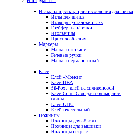
Инструменты
Иглы, напёрстки, приспособления для шитья
Иглы для шитья
Иглы для установки глаз
Грейфер, напёрстки
Игольницы
Приспособления
Маркеры
Маркер по ткани
Гелевые ручки
Маркер перманентный
Клей
Клей «Момент
Клей ПВА
Sil-Poxy, клей на силиконовой
Клей Cernit Glue для полимерной
глины
Клей UHU
Клей текстильный
Ножницы
Ножницы для обрезки
Ножницы для вышивки
Ножницы острые