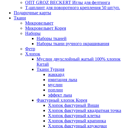
ОПТ GROZ BECKERT Иглы для фелтинга
Т-шплинт для поворотного крепления 50 шт/уп.
Подарочные карты
Ткани
Микровельвет
Микровельвет Корея
Наборы
Наборы тканей
Наборы ткани ручного окрашивания
Фетр
Хлопок
Муслин двухслойный жатый 100% хлопок
Китай
Ткани Турция
жаккард
имитация льна
муслин
поплин
эффект льна
Фактурный хлопок Корея
Хлопок фактурный Виши
Хлопок фактурный квадратная точка
Хлопок фактурный клетка
Хлопок фактурный крапинка
Хлопок фактурный кружочки