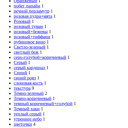
Оранжевый
1
побег папайи
1
речной перламутр
1
розовая пудра+мята
1
Розовый
1
розовый туман
1
розовый+бежевы
1
розовый+тиффани
1
рубиновое вино
1
Светло-зеленый
1
светлый беж
1
серо-голубой+коричневый
1
Серый
1
серый кардинал
1
Синий
1
синий роял
1
слоновая кость
1
текстура
9
Темно-зеленый
2
Темно-коричневый
1
темный коричневый+голубой
1
Темный хаки
1
теплый серый
1
утреннее небо
1
цветочки
4