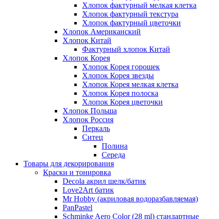
Хлопок фактурный мелкая клетка
Хлопок фактурный текстура
Хлопок фактурный цветочки
Хлопок Американский
Хлопок Китай
Фактурный хлопок Китай
Хлопок Корея
Хлопок Корея горошек
Хлопок Корея звезды
Хлопок Корея мелкая клетка
Хлопок Корея полоска
Хлопок Корея цветочки
Хлопок Польша
Хлопок Россия
Перкаль
Ситец
Полина
Середа
Товары для декорирования
Краски и тонировка
Decola акрил шелк/батик
Love2Art батик
Mr Hobby (акриловая водоразбавляемая)
PanPastel
Schminke Aero Color (28 ml) стандартные