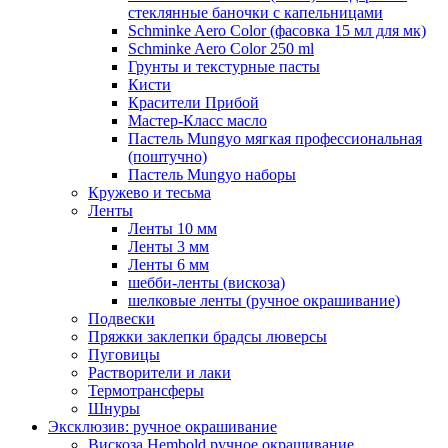
стеклянные баночки с капельницами
Schminke Aero Color (фасовка 15 мл для мк)
Schminke Aero Color 250 ml
Грунты и текстурные пасты
Кисти
Красители Прибой
Мастер-Класс масло
Пастель Mungyo мягкая профессиональная
(поштучно)
Пастель Mungyo наборы
Кружево и тесьма
Ленты
Ленты 10 мм
Ленты 3 мм
Ленты 6 мм
шебби-ленты (вискоза)
шелковые ленты (ручное окрашивание)
Подвески
Пряжки заклепки брадсы люверсы
Пуговицы
Растворители и лаки
Термотрансферы
Шнуры
Эксклюзив: ручное окрашивание
Вискоза Hembold ручное окрашивание