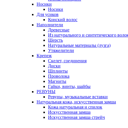
Носики
Носики
Для усиков
Конский волос
Наполнители
Древесные
Из натурального и синтетического воло
Шерсть
Натуральные материалы (лузга)
Утяжелители
Крепеж
Скелет, соединения
Диски
Шплинты
Проволока
Магниты
Гайки, винты, шайбы
РЕВУНЫ
Ревуны, музыкальные вставки
Натуральная кожа, искусственная замша
Кожа натуральная и спилок
Искусственная замша
Искусственная замша стрейч