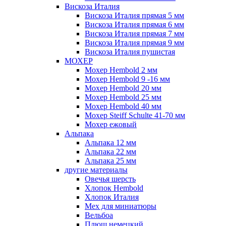
Вискоза Италия
Вискоза Италия прямая 5 мм
Вискоза Италия прямая 6 мм
Вискоза Италия прямая 7 мм
Вискоза Италия прямая 9 мм
Вискоза Италия пушистая
МОХЕР
Мохер Hembold 2 мм
Мохер Hembold 9 -16 мм
Мохер Hembold 20 мм
Мохер Hembold 25 мм
Мохер Hembold 40 мм
Мохер Steiff Schulte 41-70 мм
Мохер ежовый
Альпака
Альпака 12 мм
Альпака 22 мм
Альпака 25 мм
другие материалы
Овечья шерсть
Хлопок Hembold
Хлопок Италия
Мех для миниатюры
Вельбоа
Плюш немецкий