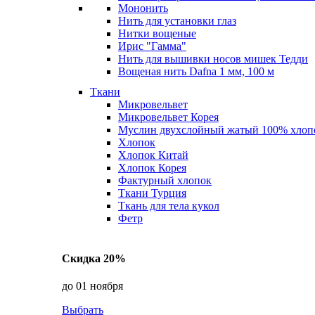
Мононить
Нить для установки глаз
Нитки вощеные
Ирис "Гамма"
Нить для вышивки носов мишек Тедди
Вощеная нить Dafna 1 мм, 100 м
Ткани
Микровельвет
Микровельвет Корея
Муслин двухслойный жатый 100% хлоп
Хлопок
Хлопок Китай
Хлопок Корея
Фактурный хлопок
Ткани Турция
Ткань для тела кукол
Фетр
Скидка 20%
до 01 ноября
Выбрать