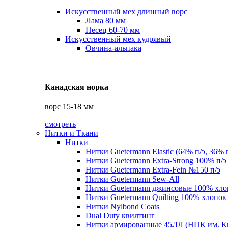
Искусственный мех длинный ворс
Лама 80 мм
Песец 60-70 мм
Искусственный мех кудрявый
Овчина-альпака
Канадская норка
ворс 15-18 мм
смотреть
Нитки и Ткани
Нитки
Нитки Guetermann Elastic (64% п/э, 36% 
Нитки Guetermann Extra-Strong 100% п/э
Нитки Guetermann Extra-Fein №150 п/э
Нитки Guetermann Sew-All
Нитки Guetermann джинсовые 100% хло
Нитки Guetermann Quilting 100% хлопок
Нитки Nylbond Coats
Dual Duty квилтинг
Нитки армированные 45ЛЛ (НПК им. К