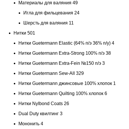
Материалы для валяния
49
Игла для фильцевания
24
Шерсть для валяния
11
Нитки
501
Нитки Guetermann Elastic (64% п/э 36% п/у)
4
Нитки Guetermann Extra-Strong 100% п/э
38
Нитки Guetermann Extra-Fein №150 п/э
3
Нитки Guetermann Sew-All
329
Нитки Guetermann джинсовые 100% хлопок
1
Нитки Guetermann Quilting 100% хлопок
6
Нитки Nylbond Coats
26
Dual Duty квилтинг
3
Мононить
4