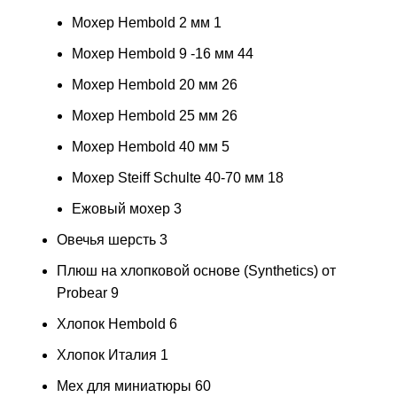
Мохер Hembold 2 мм
1
Мохер Hembold 9 -16 мм
44
Мохер Hembold 20 мм
26
Мохер Hembold 25 мм
26
Мохер Hembold 40 мм
5
Мохер Steiff Schulte 40-70 мм
18
Ежовый мохер
3
Овечья шерсть
3
Плюш на хлопковой основе (Synthetics) от
Probear
9
Хлопок Hembold
6
Хлопок Италия
1
Мех для миниатюры
60