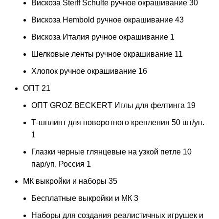
Вискоза Steiff Schulte ручное окрашивание
30
Вискоза Hembold ручное окрашивание
43
Вискоза Италия ручное окрашивание
1
Шелковые ленты ручное окрашивание
11
Хлопок ручное окрашивание
16
ОПТ
21
ОПТ GROZ BECKERT Иглы для фелтинга
19
Т-шплинт для поворотного крепления 50 шт/уп.
1
Глазки черные глянцевые на узкой петле 10
пар/уп. Россия
1
МК выкройки и наборы
35
Бесплатные выкройки и МК
3
Наборы для создания реалистичных игрушек и