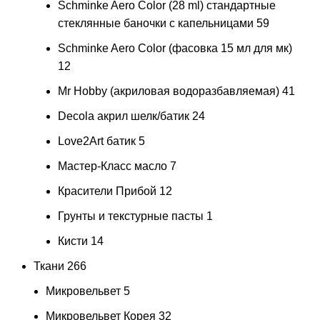
Schminke Aero Color (28 ml) стандартные
стеклянные баночки с капельницами
59
Schminke Aero Color (фасовка 15 мл для мк)
12
Mr Hobby (акриловая водоразбавляемая)
41
Decola акрил шелк/батик
24
Love2Art батик
5
Мастер-Класс масло
7
Красители Прибой
12
Грунты и текстурные пасты
1
Кисти
14
Ткани
266
Микровельвет
5
Микровельвет Корея
32