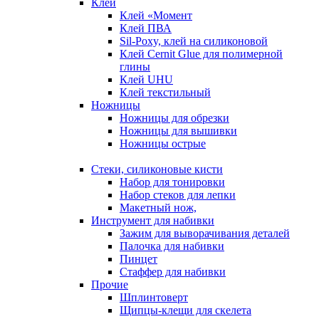
Клей
Клей «Момент
Клей ПВА
Sil-Poxy, клей на силиконовой
Клей Cernit Glue для полимерной
глины
Клей UHU
Клей текстильный
Ножницы
Ножницы для обрезки
Ножницы для вышивки
Ножницы острые
Стеки, силиконовые кисти
Набор для тонировки
Набор стеков для лепки
Макетный нож,
Инструмент для набивки
Зажим для выворачивания деталей
Палочка для набивки
Пинцет
Стаффер для набивки
Прочие
Шплинтоверт
Щипцы-клещи для скелета