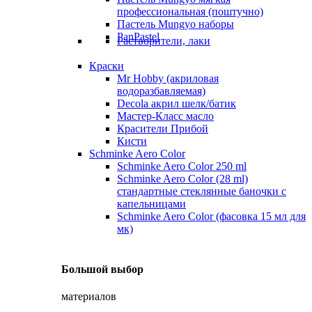
профессиональная (поштучно)
Пастель Mungyo наборы
PanPastel
Растворители, лаки
Краски
Mr Hobby (акриловая
водоразбавляемая)
Decola акрил шелк/батик
Мастер-Класс масло
Красители Прибой
Кисти
Schminke Aero Color
Schminke Aero Color 250 ml
Schminke Aero Color (28 ml)
стандартные стеклянные баночки с
капельницами
Schminke Aero Color (фасовка 15 мл для
мк)
Большой выбор
материалов