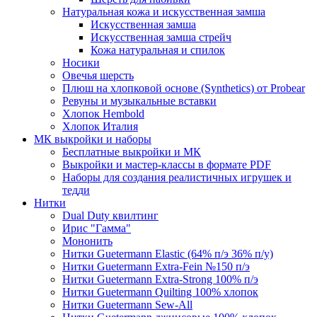
Натуральная кожа и искусственная замша
Искусственная замша
Искусственная замша стрейч
Кожа натуральная и спилок
Носики
Овечья шерсть
Плюш на хлопковой основе (Synthetics) от Probear
Ревуны и музыкальные вставки
Хлопок Hembold
Хлопок Италия
МК выкройки и наборы
Бесплатные выкройки и МК
Выкройки и мастер-классы в формате PDF
Наборы для создания реалистичных игрушек и
тедди
Нитки
Dual Duty квилтинг
Ирис "Гамма"
Мононить
Нитки Guetermann Elastic (64% п/э 36% п/у)
Нитки Guetermann Extra-Fein №150 п/э
Нитки Guetermann Extra-Strong 100% п/э
Нитки Guetermann Quilting 100% хлопок
Нитки Guetermann Sew-All