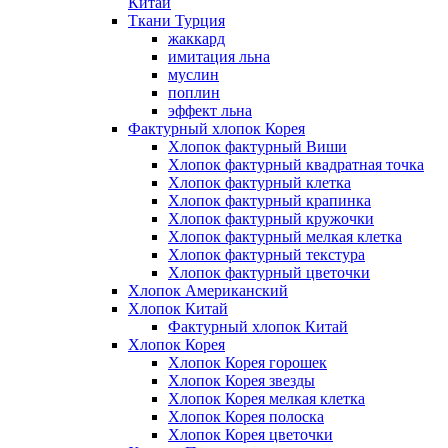
Китай
Ткани Турция
жаккард
имитация льна
муслин
поплин
эффект льна
Фактурный хлопок Корея
Хлопок фактурный Виши
Хлопок фактурный квадратная точка
Хлопок фактурный клетка
Хлопок фактурный крапинка
Хлопок фактурный кружочки
Хлопок фактурный мелкая клетка
Хлопок фактурный текстура
Хлопок фактурный цветочки
Хлопок Американский
Хлопок Китай
Фактурный хлопок Китай
Хлопок Корея
Хлопок Корея горошек
Хлопок Корея звезды
Хлопок Корея мелкая клетка
Хлопок Корея полоска
Хлопок Корея цветочки