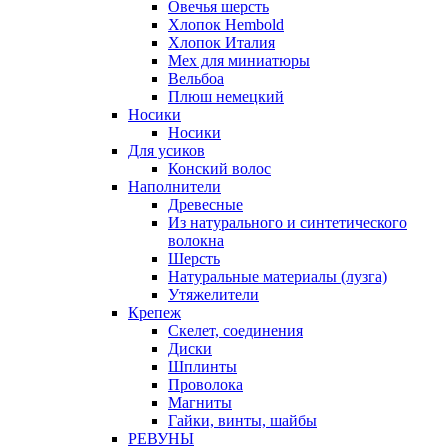
Овечья шерсть
Хлопок Hembold
Хлопок Италия
Мех для миниатюры
Вельбоа
Плюш немецкий
Носики
Носики
Для усиков
Конский волос
Наполнители
Древесные
Из натурального и синтетического
волокна
Шерсть
Натуральные материалы (лузга)
Утяжелители
Крепеж
Скелет, соединения
Диски
Шплинты
Проволока
Магниты
Гайки, винты, шайбы
РЕВУНЫ