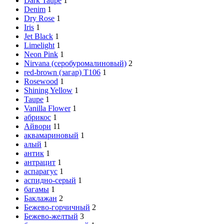
Dark Taupe
1
Denim
1
Dry Rose
1
Iris
1
Jet Black
1
Limelight
1
Neon Pink
1
Nirvana (серобуромалиновый)
2
red-brown (загар) Т106
1
Rosewood
1
Shining Yellow
1
Taupe
1
Vanilla Flower
1
абрикос
1
Айвори
11
аквамариновый
1
алый
1
антик
1
антрацит
1
аспарагус
1
аспидно-серый
1
багамы
1
Баклажан
2
Бежево-горчичный
2
Бежево-желтый
3