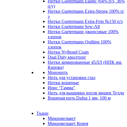
Нитки Guetermann Elastic (64% п/э, 36%
п/у)
Нитки Guetermann Extra-Strong 100% п/
э
Нитки Guetermann Extra-Fein №150 п/э
Нитки Guetermann Sew-All
Нитки Guetermann джинсовые 100%
хлопок
Нитки Guetermann Quilting 100%
хлопок
Нитки Nylbond Coats
Dual Duty квилтинг
Нитки армированные 45ЛЛ (НПК им.
Кирова)
Мононить
Нить для установки глаз
Нитки вощеные
Ирис "Гамма"
Нить для вышивки носов мишек Тедди
Вощеная нить Dafna 1 мм, 100 м
Ткани
Микровельвет
Микровельвет Корея