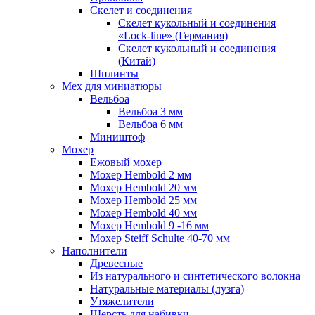
Скелет и соединения
Скелет кукольный и соединения
«Lock-line» (Германия)
Скелет кукольный и соединения
(Китай)
Шплинты
Мех для миниатюры
Вельбоа
Вельбоа 3 мм
Вельбоа 6 мм
Миништоф
Мохер
Ежовый мохер
Мохер Hembold 2 мм
Мохер Hembold 20 мм
Мохер Hembold 25 мм
Мохер Hembold 40 мм
Мохер Hembold 9 -16 мм
Мохер Steiff Schulte 40-70 мм
Наполнители
Древесные
Из натурального и синтетического волокна
Натуральные материалы (лузга)
Утяжелители
Шерсть для набивки