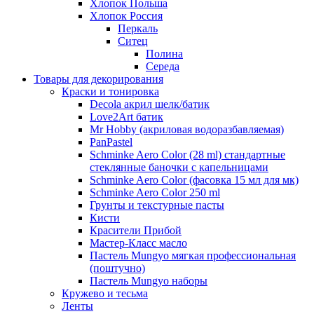
Хлопок Польша
Хлопок Россия
Перкаль
Ситец
Полина
Середа
Товары для декорирования
Краски и тонировка
Decola акрил шелк/батик
Love2Art батик
Mr Hobby (акриловая водоразбавляемая)
PanPastel
Schminke Aero Color (28 ml) стандартные
стеклянные баночки с капельницами
Schminke Aero Color (фасовка 15 мл для мк)
Schminke Aero Color 250 ml
Грунты и текстурные пасты
Кисти
Красители Прибой
Мастер-Класс масло
Пастель Mungyo мягкая профессиональная
(поштучно)
Пастель Mungyo наборы
Кружево и тесьма
Ленты