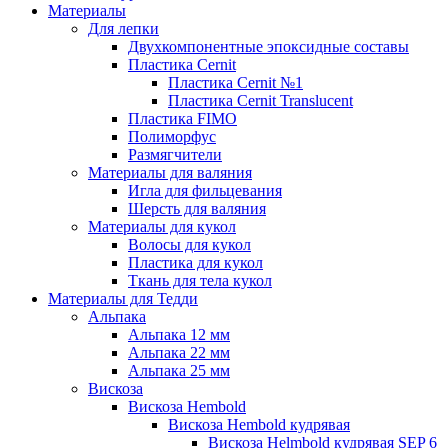
Материалы
Для лепки
Двухкомпонентные эпоксидные составы
Пластика Cernit
Пластика Cernit №1
Пластика Cernit Translucent
Пластика FIMO
Полиморфус
Размягчители
Материалы для валяния
Игла для фильцевания
Шерсть для валяния
Материалы для кукол
Волосы для кукол
Пластика для кукол
Ткань для тела кукол
Материалы для Тедди
Альпака
Альпака 12 мм
Альпака 22 мм
Альпака 25 мм
Вискоза
Вискоза Hembold
Вискоза Hembold кудрявая
Вискоза Helmbold кудрявая SEP 6