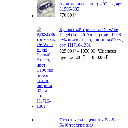
(полимерная глина), 400 гр., арт.
З1506-685
770,00
₽
Кукольный трикотаж De Witte
Engel (Белый Ангел) цвет Т106
red-brown (загар), ширина 80 см,
арт. Н1710-1361
525,00
₽
–
1050,00
₽
Диапазон
цен: 525,00 ₽ – 1050,00 ₽
Игла для фильцевания EcoStar
№40 трехгранная