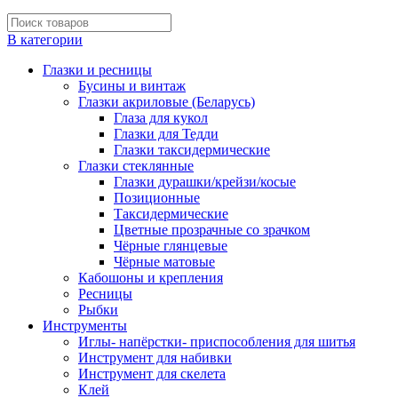
В категории
Глазки и ресницы
Бусины и винтаж
Глазки акриловые (Беларусь)
Глаза для кукол
Глазки для Тедди
Глазки таксидермические
Глазки стеклянные
Глазки дурашки/крейзи/косые
Позиционные
Таксидермические
Цветные прозрачные со зрачком
Чёрные глянцевые
Чёрные матовые
Кабошоны и крепления
Ресницы
Рыбки
Инструменты
Иглы- напёрстки- приспособления для шитья
Инструмент для набивки
Инструмент для скелета
Клей