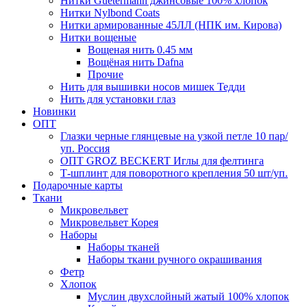
Нитки Guetermann джинсовые 100% хлопок
Нитки Nylbond Coats
Нитки армированные 45ЛЛ (НПК им. Кирова)
Нитки вощеные
Вощеная нить 0.45 мм
Вощёная нить Dafna
Прочие
Нить для вышивки носов мишек Тедди
Нить для установки глаз
Новинки
ОПТ
Глазки черные глянцевые на узкой петле 10 пар/
уп. Россия
ОПТ GROZ BECKERT Иглы для фелтинга
Т-шплинт для поворотного крепления 50 шт/уп.
Подарочные карты
Ткани
Микровельвет
Микровельвет Корея
Наборы
Наборы тканей
Наборы ткани ручного окрашивания
Фетр
Хлопок
Муслин двухслойный жатый 100% хлопок