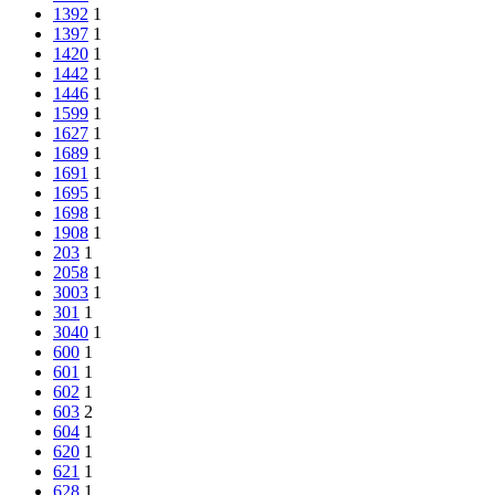
1392
1
1397
1
1420
1
1442
1
1446
1
1599
1
1627
1
1689
1
1691
1
1695
1
1698
1
1908
1
203
1
2058
1
3003
1
301
1
3040
1
600
1
601
1
602
1
603
2
604
1
620
1
621
1
628
1