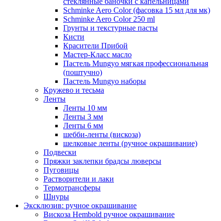
стеклянные баночки с капельницами
Schminke Aero Color (фасовка 15 мл для мк)
Schminke Aero Color 250 ml
Грунты и текстурные пасты
Кисти
Красители Прибой
Мастер-Класс масло
Пастель Mungyo мягкая профессиональная
(поштучно)
Пастель Mungyo наборы
Кружево и тесьма
Ленты
Ленты 10 мм
Ленты 3 мм
Ленты 6 мм
шебби-ленты (вискоза)
шелковые ленты (ручное окрашивание)
Подвески
Пряжки заклепки брадсы люверсы
Пуговицы
Растворители и лаки
Термотрансферы
Шнуры
Эксклюзив: ручное окрашивание
Вискоза Hembold ручное окрашивание