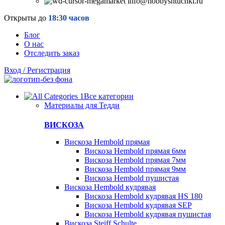
info@hobbyshtuchki.ru
Открыты до
18:30 часов
Блог
О нас
Отследить заказ
Вход / Регистрация
Все категории
Материалы для Тедди
ВИСКОЗА
Вискоза Hembold прямая
Вискоза Hembold прямая 6мм
Вискоза Hembold прямая 7мм
Вискоза Hembold прямая 9мм
Вискоза Hembold пушистая
Вискоза Hembold кудрявая
Вискоза Hembold кудрявая HS 180
Вискоза Hembold кудрявая SEP
Вискоза Hembold кудрявая пушистая
Вискоза Steiff Schulte