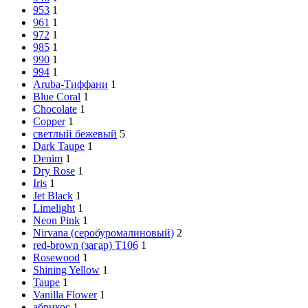
953
1
961
1
972
1
985
1
990
1
994
1
Aruba-Тиффани
1
Blue Coral
1
Chocolate
1
Copper
1
cветлый бежевый
5
Dark Taupe
1
Denim
1
Dry Rose
1
Iris
1
Jet Black
1
Limelight
1
Neon Pink
1
Nirvana (серобуромалиновый)
2
red-brown (загар) Т106
1
Rosewood
1
Shining Yellow
1
Taupe
1
Vanilla Flower
1
абрикос
1