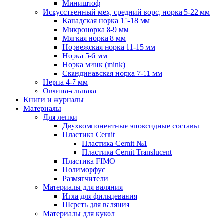
Миништоф
Искусственный мех, средний ворс, норка 5-22 мм
Канадская норка 15-18 мм
Микронорка 8-9 мм
Мягкая норка 8 мм
Норвежская норка 11-15 мм
Норка 5-6 мм
Норка минк (mink)
Скандинавская норка 7-11 мм
Нерпа 4-7 мм
Овчина-альпака
Книги и журналы
Материалы
Для лепки
Двухкомпонентные эпоксидные составы
Пластика Cernit
Пластика Cernit №1
Пластика Cernit Translucent
Пластика FIMO
Полиморфус
Размягчители
Материалы для валяния
Игла для фильцевания
Шерсть для валяния
Материалы для кукол