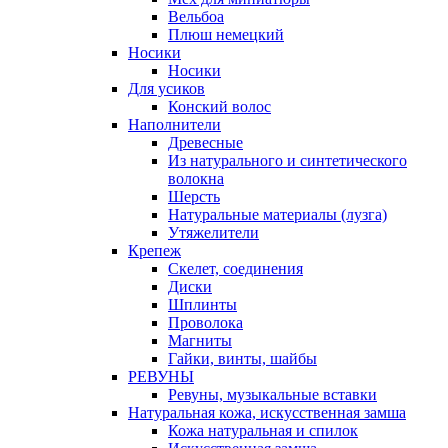
Вельбоа
Плюш немецкий
Носики
Носики
Для усиков
Конский волос
Наполнители
Древесные
Из натурального и синтетического
волокна
Шерсть
Натуральные материалы (лузга)
Утяжелители
Крепеж
Скелет, соединения
Диски
Шплинты
Проволока
Магниты
Гайки, винты, шайбы
РЕВУНЫ
Ревуны, музыкальные вставки
Натуральная кожа, искусственная замша
Кожа натуральная и спилок