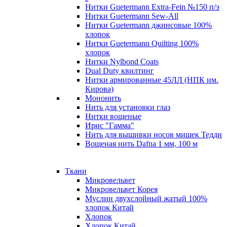
Нитки Guetermann Extra-Fein №150 п/э
Нитки Guetermann Sew-All
Нитки Guetermann джинсовые 100%
хлопок
Нитки Guetermann Quilting 100%
хлопок
Нитки Nylbond Coats
Dual Duty квилтинг
Нитки армированные 45ЛЛ (НПК им.
Кирова)
Мононить
Нить для установки глаз
Нитки вощеные
Ирис "Гамма"
Нить для вышивки носов мишек Тедди
Вощеная нить Dafna 1 мм, 100 м
Ткани
Микровельвет
Микровельвет Корея
Муслин двухслойный жатый 100%
хлопок Китай
Хлопок
Хлопок Китай