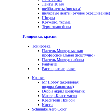
Ленты 10 мм
шебби-ленты (вискоза)
шелковые ленты (ручное окрашивание)
Шнуры
Кружево, тесьма
Термотрансферы
Тонировка, краски
Тонировка
Пастель Mungyo мягкая
профессиональная (поштучно)
Пастель Mungyo наборы
PanPastel
Растворители, лаки
Краски
Mr Hobby (акриловая
водоразбавляемая)
Decola акрил шелк/батик
Мастер-Класс масло
Красители Прибой
Кисти
Schminke Aero Color