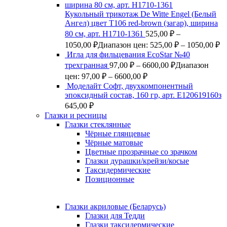
Кукольный трикотаж De Witte Engel (Белый
Ангел) цвет Т106 red-brown (загар), ширина
80 см, арт. Н1710-1361
525,00
₽
–
1050,00
₽
Диапазон цен: 525,00 ₽ – 1050,00 ₽
Игла для фильцевания EcoStar №40
трехгранная
97,00
₽
–
6600,00
₽
Диапазон
цен: 97,00 ₽ – 6600,00 ₽
Моделайт Софт, двухкомпонентный
эпоксидный состав, 160 гр, арт. Е120619160з
645,00
₽
Глазки и ресницы
Глазки стеклянные
Чёрные глянцевые
Чёрные матовые
Цветные прозрачные со зрачком
Глазки дурашки/крейзи/косые
Таксидермические
Позиционные
Глазки акриловые (Беларусь)
Глазки для Тедди
Глазки таксидермические