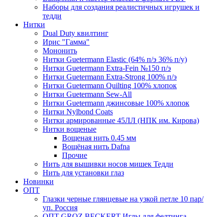
Наборы для создания реалистичных игрушек и
тедди
Нитки
Dual Duty квилтинг
Ирис "Гамма"
Мононить
Нитки Guetermann Elastic (64% п/э 36% п/у)
Нитки Guetermann Extra-Fein №150 п/э
Нитки Guetermann Extra-Strong 100% п/э
Нитки Guetermann Quilting 100% хлопок
Нитки Guetermann Sew-All
Нитки Guetermann джинсовые 100% хлопок
Нитки Nylbond Coats
Нитки армированные 45ЛЛ (НПК им. Кирова)
Нитки вощеные
Вощеная нить 0.45 мм
Вощёная нить Dafna
Прочие
Нить для вышивки носов мишек Тедди
Нить для установки глаз
Новинки
ОПТ
Глазки черные глянцевые на узкой петле 10 пар/
уп. Россия
ОПТ GROZ BECKERT Иглы для фелтинга