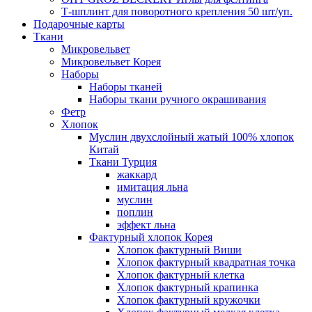
Т-шплинт для поворотного крепления 50 шт/уп.
Подарочные карты
Ткани
Микровельвет
Микровельвет Корея
Наборы
Наборы тканей
Наборы ткани ручного окрашивания
Фетр
Хлопок
Муслин двухслойный жатый 100% хлопок
Китай
Ткани Турция
жаккард
имитация льна
муслин
поплин
эффект льна
Фактурный хлопок Корея
Хлопок фактурный Виши
Хлопок фактурный квадратная точка
Хлопок фактурный клетка
Хлопок фактурный крапинка
Хлопок фактурный кружочки