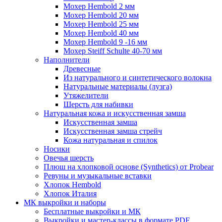
Мохер Hembold 2 мм
Мохер Hembold 20 мм
Мохер Hembold 25 мм
Мохер Hembold 40 мм
Мохер Hembold 9 -16 мм
Мохер Steiff Schulte 40-70 мм
Наполнители
Древесные
Из натурального и синтетического волокна
Натуральные материалы (лузга)
Утяжелители
Шерсть для набивки
Натуральная кожа и искусственная замша
Искусственная замша
Искусственная замша стрейч
Кожа натуральная и спилок
Носики
Овечья шерсть
Плюш на хлопковой основе (Synthetics) от Probear
Ревуны и музыкальные вставки
Хлопок Hembold
Хлопок Италия
МК выкройки и наборы
Бесплатные выкройки и МК
Выкройки и мастер-классы в формате PDF