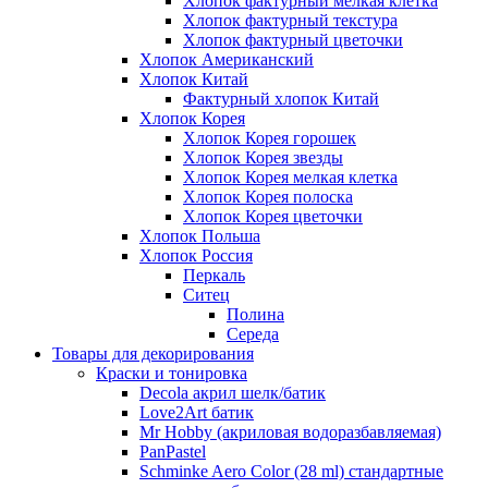
Хлопок фактурный мелкая клетка
Хлопок фактурный текстура
Хлопок фактурный цветочки
Хлопок Американский
Хлопок Китай
Фактурный хлопок Китай
Хлопок Корея
Хлопок Корея горошек
Хлопок Корея звезды
Хлопок Корея мелкая клетка
Хлопок Корея полоска
Хлопок Корея цветочки
Хлопок Польша
Хлопок Россия
Перкаль
Ситец
Полина
Середа
Товары для декорирования
Краски и тонировка
Decola акрил шелк/батик
Love2Art батик
Mr Hobby (акриловая водоразбавляемая)
PanPastel
Schminke Aero Color (28 ml) стандартные