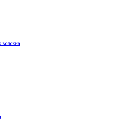
о волокна
а