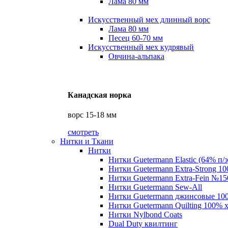
Лама 80 мм
Искусственный мех длинный ворс
Лама 80 мм
Песец 60-70 мм
Искусственный мех кудрявый
Овчина-альпака
Канадская норка
ворс 15-18 мм
смотреть
Нитки и Ткани
Нитки
Нитки Guetermann Elastic (64% п/э
Нитки Guetermann Extra-Strong 10
Нитки Guetermann Extra-Fein №15
Нитки Guetermann Sew-All
Нитки Guetermann джинсовые 10
Нитки Guetermann Quilting 100% 
Нитки Nylbond Coats
Dual Duty квилтинг