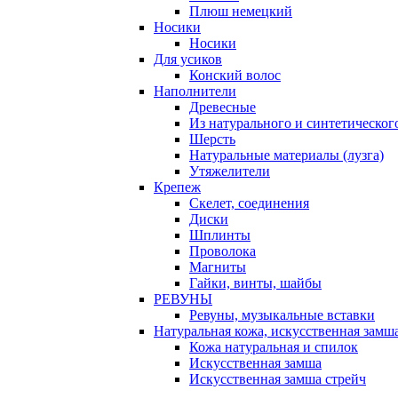
Плюш немецкий
Носики
Носики
Для усиков
Конский волос
Наполнители
Древесные
Из натурального и синтетическог
Шерсть
Натуральные материалы (лузга)
Утяжелители
Крепеж
Скелет, соединения
Диски
Шплинты
Проволока
Магниты
Гайки, винты, шайбы
РЕВУНЫ
Ревуны, музыкальные вставки
Натуральная кожа, искусственная замш
Кожа натуральная и спилок
Искусственная замша
Искусственная замша стрейч