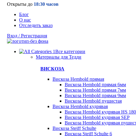
Открыты до
18:30 часов
Блог
О нас
Отследить заказ
Вход / Регистрация
Все категории
Материалы для Тедди
ВИСКОЗА
Вискоза Hembold прямая
Вискоза Hembold прямая 6мм
Вискоза Hembold прямая 7мм
Вискоза Hembold прямая 9мм
Вискоза Hembold пушистая
Вискоза Hembold кудрявая
Вискоза Hembold кудрявая HS 180
Вискоза Hembold кудрявая SEP
Вискоза Hembold кудрявая пушис
Вискоза Steiff Schulte
Вискоза Steiff Schulte 6