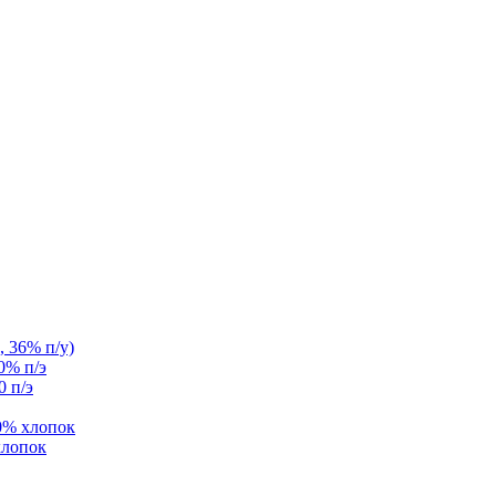
, 36% п/у)
0% п/э
0 п/э
0% хлопок
хлопок