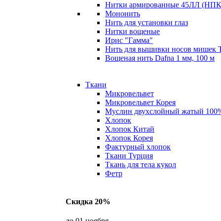
Нитки армированные 45ЛЛ (НПК 
Мононить
Нить для установки глаз
Нитки вощеные
Ирис "Гамма"
Нить для вышивки носов мишек 
Вощеная нить Dafna 1 мм, 100 м
Ткани
Микровельвет
Микровельвет Корея
Муслин двухслойный жатый 100
Хлопок
Хлопок Китай
Хлопок Корея
Фактурный хлопок
Ткани Турция
Ткань для тела кукол
Фетр
Скидка 20%
до 01 ноября