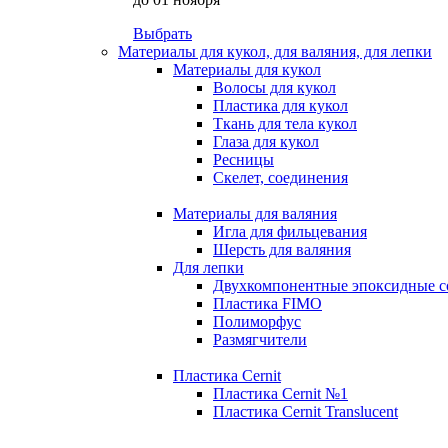
Выбрать
Материалы для кукол, для валяния, для лепки
Материалы для кукол
Волосы для кукол
Пластика для кукол
Ткань для тела кукол
Глаза для кукол
Ресницы
Скелет, соединения
Материалы для валяния
Игла для фильцевания
Шерсть для валяния
Для лепки
Двухкомпонентные эпоксидные с
Пластика FIMO
Полиморфус
Размягчители
Пластика Cernit
Пластика Cernit №1
Пластика Cernit Translucent