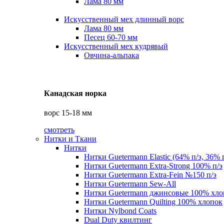
Лама 80 мм
Искусственный мех длинный ворс
Лама 80 мм
Песец 60-70 мм
Искусственный мех кудрявый
Овчина-альпака
Канадская норка
ворс 15-18 мм
смотреть
Нитки и Ткани
Нитки
Нитки Guetermann Elastic (64% п/э, 36% 
Нитки Guetermann Extra-Strong 100% п/э
Нитки Guetermann Extra-Fein №150 п/э
Нитки Guetermann Sew-All
Нитки Guetermann джинсовые 100% хло
Нитки Guetermann Quilting 100% хлопок
Нитки Nylbond Coats
Dual Duty квилтинг