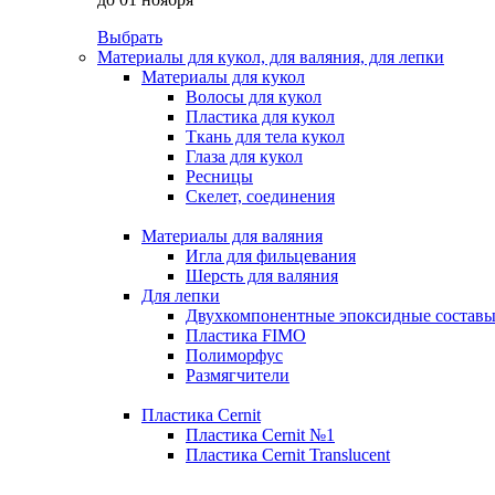
Выбрать
Материалы для кукол, для валяния, для лепки
Материалы для кукол
Волосы для кукол
Пластика для кукол
Ткань для тела кукол
Глаза для кукол
Ресницы
Скелет, соединения
Материалы для валяния
Игла для фильцевания
Шерсть для валяния
Для лепки
Двухкомпонентные эпоксидные состав
Пластика FIMO
Полиморфус
Размягчители
Пластика Cernit
Пластика Cernit №1
Пластика Cernit Translucent