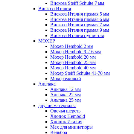
Вискоза Steiff Schulte 7 мм
Вискоза Италия
Вискоза Италия прямая 5 мм
Вискоза Италия прямая 6 мм
Вискоза Италия прямая 7 мм
Вискоза Италия прямая 9 мм
Вискоза Италия пушистая
МОХЕР
Мохер Hembold 2 мм
Мохер Hembold 9 -16 мм
Мохер Hembold 20 мм
Мохер Hembold 25 мм
Мохер Hembold 40 мм
Мохер Steiff Schulte 41-70 мм
Мохер ежовый
Альпака
Альпака 12 мм
Альпака 22 мм
Альпака 25 мм
другие материалы
Овечья шерсть
Хлопок Hembold
Хлопок Италия
Мех для миниатюры
Вельбоа