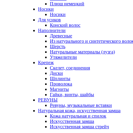
Плюш немецкий
Носики
Носики
Для усиков
Конский волос
Наполнители
Древесные
Из натурального и синтетического воло
Шерсть
Натуральные материалы (лузга)
Утяжелители
Крепеж
Скелет, соединения
Диски
Шплинты
Проволока
Магниты
Гайки, винты, шайбы
РЕВУНЫ
Ревуны, музыкальные вставки
Натуральная кожа, искусственная замша
Кожа натуральная и спилок
Искусственная замша
Искусственная замша стрейч