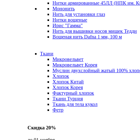
Нитки армированные 45ЛЛ (НПК им. К
Мононить
Нить для установки глаз
Нитки вощеные
Ирис "Гамма"
Нить для вышивки носов мишек Тедди
Вощеная нить Dafna 1 мм, 100 м
Ткани
Микровельвет
Микровельвет Корея
Муслин двухслойный жатый 100% хлоп
Хлопок
Хлопок Китай
Хлопок Корея
Фактурный хлопок
Ткани Турция
Ткань для тела кукол
Фетр
Скидка 20%
до 01 ноября