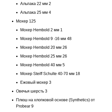
Альпака 22 мм
2
Альпака 25 мм
4
Мохер
125
Мохер Hembold 2 мм
1
Мохер Hembold 9 -16 мм
48
Мохер Hembold 20 мм
26
Мохер Hembold 25 мм
26
Мохер Hembold 40 мм
5
Мохер Steiff Schulte 40-70 мм
18
Ежовый мохер
3
Овечья шерсть
3
Плюш на хлопковой основе (Synthetics) от
Probear
9