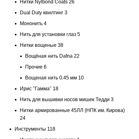
Нитки Nylbond Coats
26
Dual Duty квилтинг
3
Мононить
4
Нить для установки глаз
5
Нитки вощеные
38
Вощёная нить Dafna
22
Прочие
6
Вощеная нить 0.45 мм
10
Ирис "Гамма"
18
Нить для вышивки носов мишек Тедди
3
Нитки армированные 45ЛЛ (НПК им. Кирова)
24
Инструменты
118