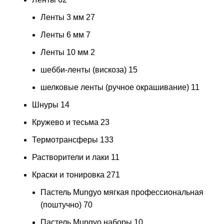
Ленты 3 мм
27
Ленты 6 мм
7
Ленты 10 мм
2
шебби-ленты (вискоза)
15
шелковые ленты (ручное окрашивание)
11
Шнуры
14
Кружево и тесьма
23
Термотрансферы
133
Растворители и лаки
11
Краски и тонировка
271
Пастель Mungyo мягкая профессиональная
(поштучно)
70
Пастель Mungyo наборы
10