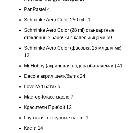
PanPastel
4
Schminke Aero Color 250 ml
11
Schminke Aero Color (28 ml) стандартные
стеклянные баночки с капельницами
59
Schminke Aero Color (фасовка 15 мл для мк)
12
Mr Hobby (акриловая водоразбавляемая)
41
Decola акрил шелк/батик
24
Love2Art батик
5
Мастер-Класс масло
7
Красители Прибой
12
Грунты и текстурные пасты
1
Кисти
14