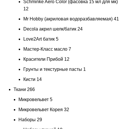
Schminke Aero Color (фасовка 15 мл для мк)
12
Mr Hobby (акриловая водоразбавляемая)
41
Decola акрил шелк/батик
24
Love2Art батик
5
Мастер-Класс масло
7
Красители Прибой
12
Грунты и текстурные пасты
1
Кисти
14
Ткани
266
Микровельвет
5
Микровельвет Корея
32
Наборы
29