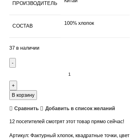
Китай
ПРОИЗВОДИТЕЛЬ
100% хлопок
СОСТАВ
37 в наличии
Количество
товара
Фактурный
хлопок,
В корзину
квадратные
Сравнить
Добавить в список желаний
точки,
цвет
12
посетителей смотрят этот товар прямо сейчас!
бежевый/
суровый,
Артикул:
Фактурный хлопок, квадратные точки, цвет