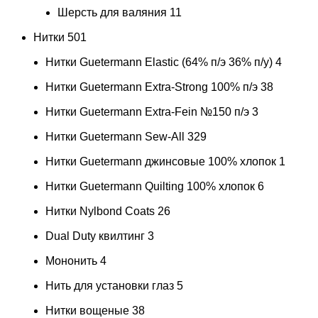
Шерсть для валяния
11
Нитки
501
Нитки Guetermann Elastic (64% п/э 36% п/у)
4
Нитки Guetermann Extra-Strong 100% п/э
38
Нитки Guetermann Extra-Fein №150 п/э
3
Нитки Guetermann Sew-All
329
Нитки Guetermann джинсовые 100% хлопок
1
Нитки Guetermann Quilting 100% хлопок
6
Нитки Nylbond Coats
26
Dual Duty квилтинг
3
Мононить
4
Нить для установки глаз
5
Нитки вощеные
38