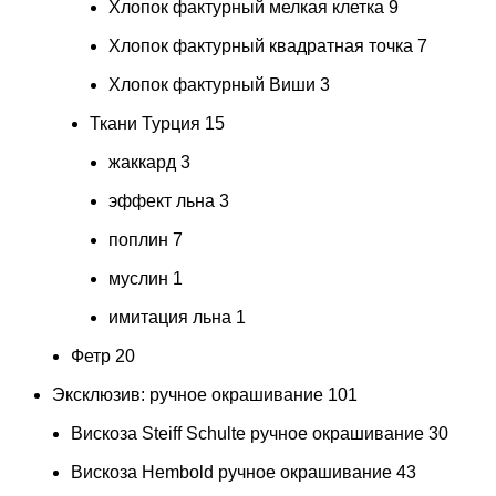
Хлопок фактурный мелкая клетка
9
Хлопок фактурный квадратная точка
7
Хлопок фактурный Виши
3
Ткани Турция
15
жаккард
3
эффект льна
3
поплин
7
муслин
1
имитация льна
1
Фетр
20
Эксклюзив: ручное окрашивание
101
Вискоза Steiff Schulte ручное окрашивание
30
Вискоза Hembold ручное окрашивание
43