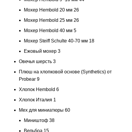
Мохер Hembold 20 мм
26
Мохер Hembold 25 мм
26
Мохер Hembold 40 мм
5
Мохер Steiff Schulte 40-70 мм
18
Ежовый мохер
3
Овечья шерсть
3
Плюш на хлопковой основе (Synthetics) от
Probear
9
Хлопок Hembold
6
Хлопок Италия
1
Мех для миниатюры
60
Миништоф
38
Вельбоа
15