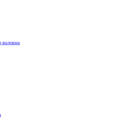
о волокна
а