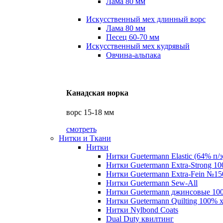
Лама 80 мм
Искусственный мех длинный ворс
Лама 80 мм
Песец 60-70 мм
Искусственный мех кудрявый
Овчина-альпака
Канадская норка
ворс 15-18 мм
смотреть
Нитки и Ткани
Нитки
Нитки Guetermann Elastic (64% п/э
Нитки Guetermann Extra-Strong 10
Нитки Guetermann Extra-Fein №15
Нитки Guetermann Sew-All
Нитки Guetermann джинсовые 10
Нитки Guetermann Quilting 100% 
Нитки Nylbond Coats
Dual Duty квилтинг