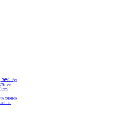
, 36% п/у)
0% п/э
0 п/э
0% хлопок
хлопок