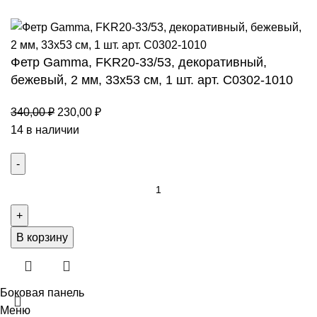
Принять
Фетр Gamma, FKR20-33/53, декоративный,
бежевый, 2 мм, 33х53 см, 1 шт. арт. С0302-1010
Первоначальная
Текущая
340,00
₽
230,00
₽
цена
цена:
14 в наличии
составляла
230,00 ₽.
340,00 ₽.
Количество
товара
Фетр
Gamma,
В корзину
FKR20-
33/53,
декоративный,
Боковая панель
бежевый,
Меню