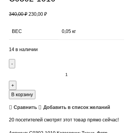
Первоначальная
Текущая
340,00
₽
230,00
₽
цена
цена:
составляла
230,00 ₽.
ВЕС
0,05 кг
340,00 ₽.
14 в наличии
Количество
товара
Фетр
Gamma,
В корзину
FKR20-
Сравнить
Добавить в список желаний
33/53,
декоративный,
20
посетителей смотрят этот товар прямо сейчас!
бежевый,
2