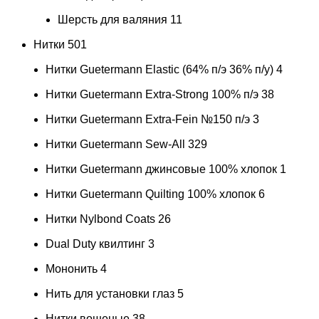
Шерсть для валяния
11
Нитки
501
Нитки Guetermann Elastic (64% п/э 36% п/у)
4
Нитки Guetermann Extra-Strong 100% п/э
38
Нитки Guetermann Extra-Fein №150 п/э
3
Нитки Guetermann Sew-All
329
Нитки Guetermann джинсовые 100% хлопок
1
Нитки Guetermann Quilting 100% хлопок
6
Нитки Nylbond Coats
26
Dual Duty квилтинг
3
Мононить
4
Нить для установки глаз
5
Нитки вощеные
38