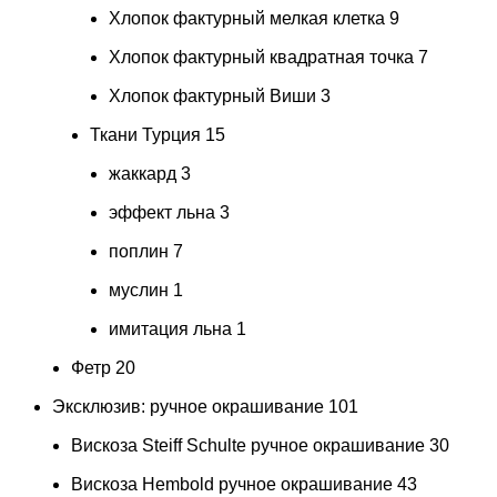
Хлопок фактурный мелкая клетка
9
Хлопок фактурный квадратная точка
7
Хлопок фактурный Виши
3
Ткани Турция
15
жаккард
3
эффект льна
3
поплин
7
муслин
1
имитация льна
1
Фетр
20
Эксклюзив: ручное окрашивание
101
Вискоза Steiff Schulte ручное окрашивание
30
Вискоза Hembold ручное окрашивание
43