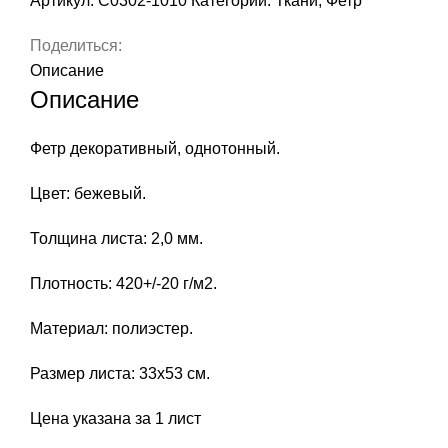
Артикул:
С0302-1010
Категории:
Ткани
,
Фетр
мм,
33х53
Поделиться:
см,
Описание
1
Описание
шт.
арт.
Фетр декоративный, однотонный.
С0302-
1010
Цвет: бежевый.
Толщина листа: 2,0 мм.
Плотность: 420+/-20 г/м2.
Материал: полиэстер.
Размер листа: 33х53 см.
Цена указана за 1 лист