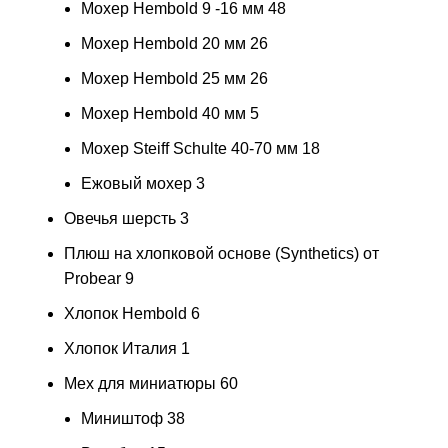
Мохер Hembold 9 -16 мм
48
Мохер Hembold 20 мм
26
Мохер Hembold 25 мм
26
Мохер Hembold 40 мм
5
Мохер Steiff Schulte 40-70 мм
18
Ежовый мохер
3
Овечья шерсть
3
Плюш на хлопковой основе (Synthetics) от
Probear
9
Хлопок Hembold
6
Хлопок Италия
1
Мех для миниатюры
60
Миништоф
38