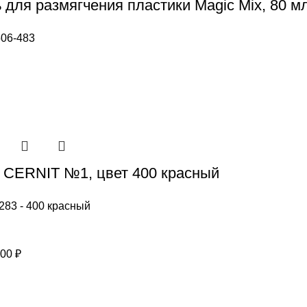
 для размягчения пластики Magic Mix, 80 мл
06-483
 CERNIT №1, цвет 400 красный
283 - 400 красный
воначальная
Текущая
,00
₽
а
цена:
тавляла
150,00 ₽.
00 ₽.