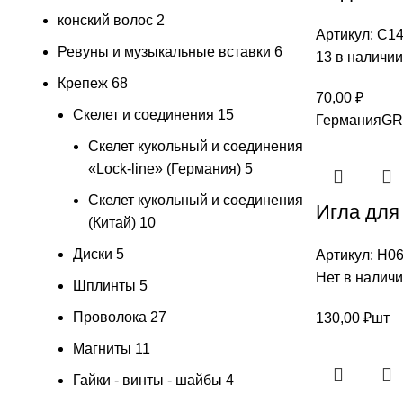
конский волос
2
Артикул:
С14
Ревуны и музыкальные вставки
6
13 в наличии
Крепеж
68
70,00
₽
Скелет и соединения
15
Германия
GR
Скелет кукольный и соединения
«Lock-line» (Германия)
5
Скелет кукольный и соединения
Игла для
(Китай)
10
Диски
5
Артикул:
Н06
Нет в налич
Шплинты
5
Проволока
27
130,00
₽
шт
Магниты
11
Гайки - винты - шайбы
4