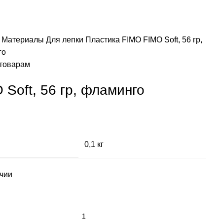
я
Материалы
Для лепки
Пластика FIMO
FIMO Soft, 56 гр,
го
 товарам
 Soft, 56 гр, фламинго
0,1 кг
ичии
тво