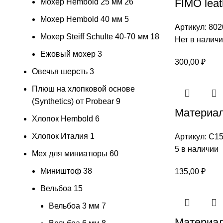
FIMO leat
Мохер Hembold 25 мм
26
Мохер Hembold 40 мм
5
Артикул:
802
Мохер Steiff Schulte 40-70 мм
18
Нет в налич
Ежовый мохер
3
300,00
₽
Овечья шерсть
3
Плюш на хлопковой основе
(Synthetics) от Probear
9
Материал
Хлопок Hembold
6
Хлопок Италия
1
Артикул:
С15
5 в наличии
Мех для миниатюры
60
Миништоф
38
135,00
₽
Вельбоа
15
Вельбоа 3 мм
7
Материал