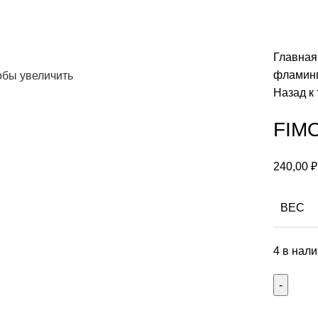
Главна
фламин
обы увеличить
Назад к
FIMO
240,00
₽
ВЕС
4 в нал
Количес