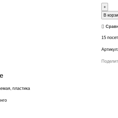
товара
FIMO
Soft,
В корз
56
Срав
гр,
фламин
15
посет
Артикул
Поделит
е
аемая, пластика
инго