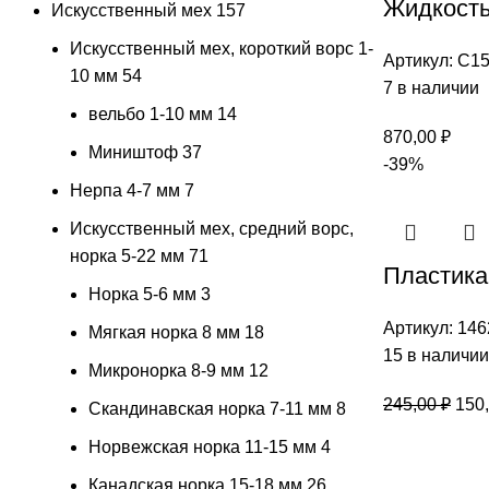
Жидкость
Искусственный мех
157
Искусственный мех, короткий ворс 1-
Артикул:
С15
10 мм
54
7 в наличии
вельбо 1-10 мм
14
870,00
₽
Миништоф
37
-39%
Нерпа 4-7 мм
7
Искусственный мех, средний ворс,
норка 5-22 мм
71
Пластика
Норка 5-6 мм
3
Артикул:
146
Мягкая норка 8 мм
18
15 в наличии
Микронорка 8-9 мм
12
Пер
245,00
₽
150
Скандинавская норка 7-11 мм
8
цен
Норвежская норка 11-15 мм
4
сос
Канадская норка 15-18 мм
26
245,