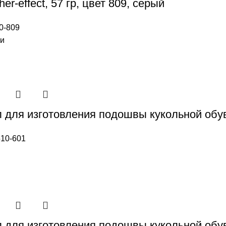
her-effect, 57 гр, цвет 809, серый
0-809
ии
 для изготовления подошвы кукольной обуви
10-601
 для изготовления подошвы кукольной обуви