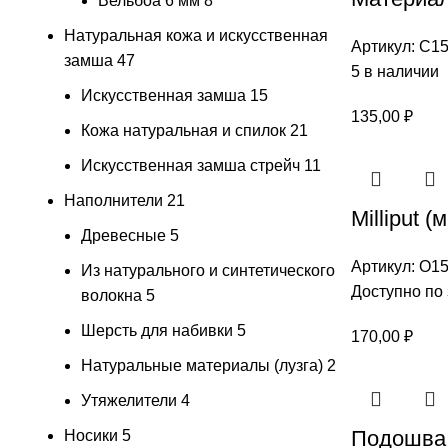
Вельбоа 6 мм
8
Натуральная кожа и искусственная
Артикул:
С15
замша
47
5 в наличии
Искусственная замша
15
135,00
₽
Кожа натуральная и спилок
21
Искусственная замша стрейч
11
Наполнители
21
Milliput 
Древесные
5
Артикул:
О15
Из натурального и синтетического
Доступно по 
волокна
5
Шерсть для набивки
5
170,00
₽
Натуральные материалы (лузга)
2
Утяжелители
4
Подошва 
Носики
5