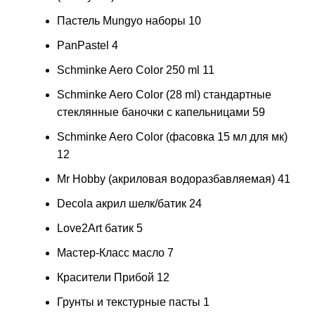
Пастель Mungyo наборы
10
PanPastel
4
Schminke Aero Color 250 ml
11
Schminke Aero Color (28 ml) стандартные
стеклянные баночки с капельницами
59
Schminke Aero Color (фасовка 15 мл для мк)
12
Mr Hobby (акриловая водоразбавляемая)
41
Decola акрил шелк/батик
24
Love2Art батик
5
Мастер-Класс масло
7
Красители Прибой
12
Грунты и текстурные пасты
1