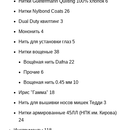
Нитки Guetermann Quilting 100% хлопок
6
Нитки Nylbond Coats
26
Dual Duty квилтинг
3
Мононить
4
Нить для установки глаз
5
Нитки вощеные
38
Вощёная нить Dafna
22
Прочие
6
Вощеная нить 0.45 мм
10
Ирис "Гамма"
18
Нить для вышивки носов мишек Тедди
3
Нитки армированные 45ЛЛ (НПК им. Кирова)
24