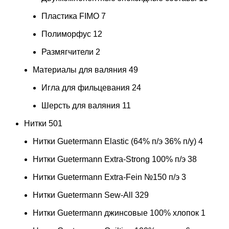
Пластика FIMO
7
Полиморфус
12
Размягчители
2
Материалы для валяния
49
Игла для фильцевания
24
Шерсть для валяния
11
Нитки
501
Нитки Guetermann Elastic (64% п/э 36% п/у)
4
Нитки Guetermann Extra-Strong 100% п/э
38
Нитки Guetermann Extra-Fein №150 п/э
3
Нитки Guetermann Sew-All
329
Нитки Guetermann джинсовые 100% хлопок
1