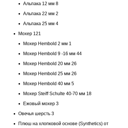
Альпака 12 мм
8
Альпака 22 мм
2
Альпака 25 мм
4
Мохер
121
Мохер Hembold 2 мм
1
Мохер Hembold 9 -16 мм
44
Мохер Hembold 20 мм
26
Мохер Hembold 25 мм
26
Мохер Hembold 40 мм
5
Мохер Steiff Schulte 40-70 мм
18
Ежовый мохер
3
Овечья шерсть
3
Плюш на хлопковой основе (Synthetics) от