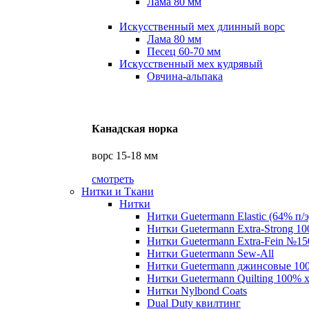
Лама 80 мм
Искусственный мех длинный ворс
Лама 80 мм
Песец 60-70 мм
Искусственный мех кудрявый
Овчина-альпака
Канадская норка
ворс 15-18 мм
смотреть
Нитки и Ткани
Нитки
Нитки Guetermann Elastic (64% п/э
Нитки Guetermann Extra-Strong 10
Нитки Guetermann Extra-Fein №15
Нитки Guetermann Sew-All
Нитки Guetermann джинсовые 10
Нитки Guetermann Quilting 100% 
Нитки Nylbond Coats
Dual Duty квилтинг