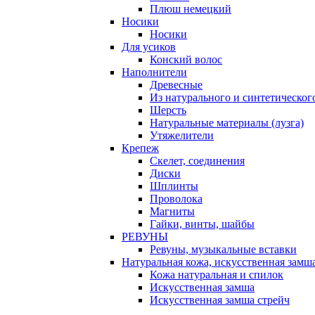
Плюш немецкий
Носики
Носики
Для усиков
Конский волос
Наполнители
Древесные
Из натурального и синтетическог
Шерсть
Натуральные материалы (лузга)
Утяжелители
Крепеж
Скелет, соединения
Диски
Шплинты
Проволока
Магниты
Гайки, винты, шайбы
РЕВУНЫ
Ревуны, музыкальные вставки
Натуральная кожа, искусственная замш
Кожа натуральная и спилок
Искусственная замша
Искусственная замша стрейч