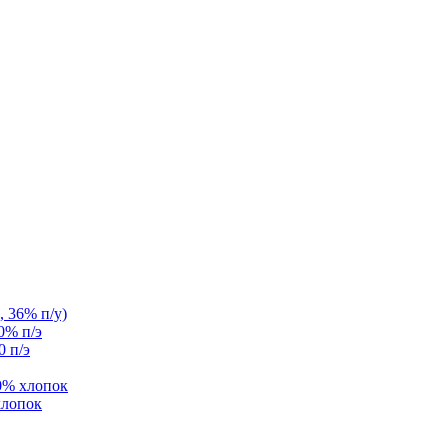
, 36% п/у)
0% п/э
0 п/э
0% хлопок
хлопок