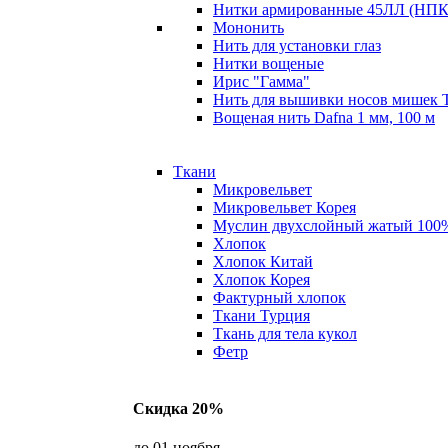
Нитки армированные 45ЛЛ (НПК 
Мононить
Нить для установки глаз
Нитки вощеные
Ирис "Гамма"
Нить для вышивки носов мишек 
Вощеная нить Dafna 1 мм, 100 м
Ткани
Микровельвет
Микровельвет Корея
Муслин двухслойный жатый 100
Хлопок
Хлопок Китай
Хлопок Корея
Фактурный хлопок
Ткани Турция
Ткань для тела кукол
Фетр
Скидка 20%
до 01 ноября