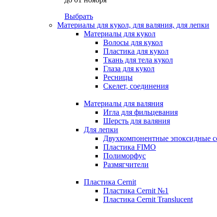
Выбрать
Материалы для кукол, для валяния, для лепки
Материалы для кукол
Волосы для кукол
Пластика для кукол
Ткань для тела кукол
Глаза для кукол
Ресницы
Скелет, соединения
Материалы для валяния
Игла для фильцевания
Шерсть для валяния
Для лепки
Двухкомпонентные эпоксидные с
Пластика FIMO
Полиморфус
Размягчители
Пластика Cernit
Пластика Cernit №1
Пластика Cernit Translucent