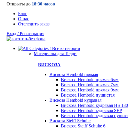
Открыты до
18:30 часов
Блог
О нас
Отследить заказ
Вход / Регистрация
Все категории
Материалы для Тедди
ВИСКОЗА
Вискоза Hembold прямая
Вискоза Hembold прямая 6мм
Вискоза Hembold прямая 7мм
Вискоза Hembold прямая 9мм
Вискоза Hembold пушистая
Вискоза Hembold кудрявая
Вискоза Hembold кудрявая HS 180
Вискоза Hembold кудрявая SEP
Вискоза Hembold кудрявая пушис
Вискоза Steiff Schulte
Вискоза Steiff Schulte 6