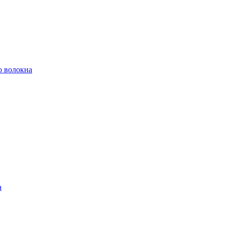
о волокна
а