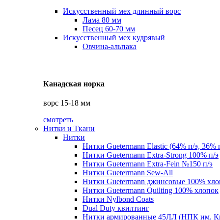
Искусственный мех длинный ворс
Лама 80 мм
Песец 60-70 мм
Искусственный мех кудрявый
Овчина-альпака
Канадская норка
ворс 15-18 мм
смотреть
Нитки и Ткани
Нитки
Нитки Guetermann Elastic (64% п/э, 36% 
Нитки Guetermann Extra-Strong 100% п/э
Нитки Guetermann Extra-Fein №150 п/э
Нитки Guetermann Sew-All
Нитки Guetermann джинсовые 100% хло
Нитки Guetermann Quilting 100% хлопок
Нитки Nylbond Coats
Dual Duty квилтинг
Нитки армированные 45ЛЛ (НПК им. К