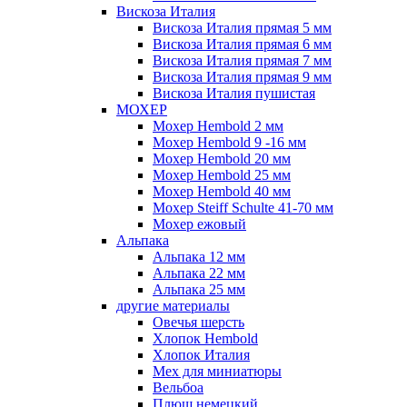
Вискоза Италия
Вискоза Италия прямая 5 мм
Вискоза Италия прямая 6 мм
Вискоза Италия прямая 7 мм
Вискоза Италия прямая 9 мм
Вискоза Италия пушистая
МОХЕР
Мохер Hembold 2 мм
Мохер Hembold 9 -16 мм
Мохер Hembold 20 мм
Мохер Hembold 25 мм
Мохер Hembold 40 мм
Мохер Steiff Schulte 41-70 мм
Мохер ежовый
Альпака
Альпака 12 мм
Альпака 22 мм
Альпака 25 мм
другие материалы
Овечья шерсть
Хлопок Hembold
Хлопок Италия
Мех для миниатюры
Вельбоа
Плюш немецкий