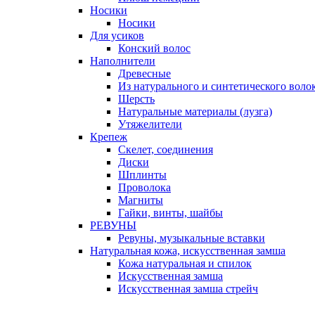
Носики
Носики
Для усиков
Конский волос
Наполнители
Древесные
Из натурального и синтетического воло
Шерсть
Натуральные материалы (лузга)
Утяжелители
Крепеж
Скелет, соединения
Диски
Шплинты
Проволока
Магниты
Гайки, винты, шайбы
РЕВУНЫ
Ревуны, музыкальные вставки
Натуральная кожа, искусственная замша
Кожа натуральная и спилок
Искусственная замша
Искусственная замша стрейч