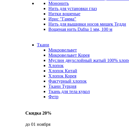
Мононить
Нить для установки глаз
Нитки вощеные
Ирис "Гамма"
Нить для вышивки носов мишек Тедди
Вощеная нить Dafna 1 мм, 100 м
Ткани
Микровельвет
Микровельвет Корея
Муслин двухслойный жатый 100% хлоп
Хлопок
Хлопок Китай
Хлопок Корея
Фактурный хлопок
Ткани Турция
Ткань для тела кукол
Фетр
Скидка 20%
до 01 ноября