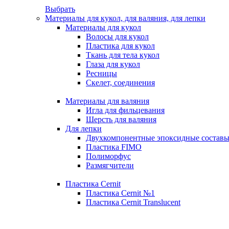
Выбрать
Материалы для кукол, для валяния, для лепки
Материалы для кукол
Волосы для кукол
Пластика для кукол
Ткань для тела кукол
Глаза для кукол
Ресницы
Скелет, соединения
Материалы для валяния
Игла для фильцевания
Шерсть для валяния
Для лепки
Двухкомпонентные эпоксидные состав
Пластика FIMO
Полиморфус
Размягчители
Пластика Cernit
Пластика Cernit №1
Пластика Cernit Translucent