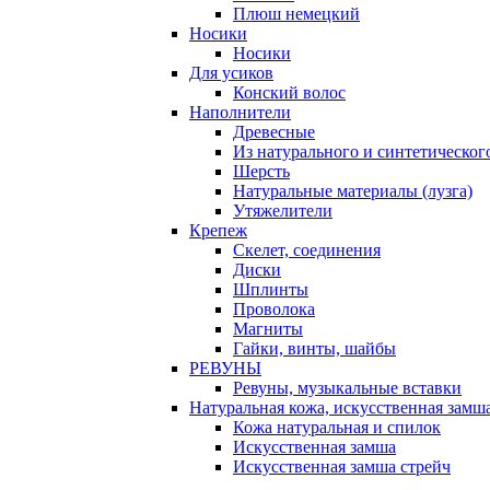
Плюш немецкий
Носики
Носики
Для усиков
Конский волос
Наполнители
Древесные
Из натурального и синтетическог
Шерсть
Натуральные материалы (лузга)
Утяжелители
Крепеж
Скелет, соединения
Диски
Шплинты
Проволока
Магниты
Гайки, винты, шайбы
РЕВУНЫ
Ревуны, музыкальные вставки
Натуральная кожа, искусственная замш
Кожа натуральная и спилок
Искусственная замша
Искусственная замша стрейч