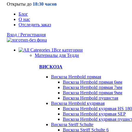
Открыты до
18:30 часов
Блог
О нас
Отследить заказ
Вход / Регистрация
Все категории
Материалы для Тедди
ВИСКОЗА
Вискоза Hembold прямая
Вискоза Hembold прямая 6мм
Вискоза Hembold прямая 7мм
Вискоза Hembold прямая 9мм
Вискоза Hembold пушистая
Вискоза Hembold кудрявая
Вискоза Hembold кудрявая HS 180
Вискоза Hembold кудрявая SEP
Вискоза Hembold кудрявая пушис
Вискоза Steiff Schulte
Вискоза Steiff Schulte 6