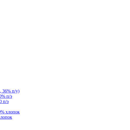
, 36% п/у)
0% п/э
0 п/э
0% хлопок
хлопок