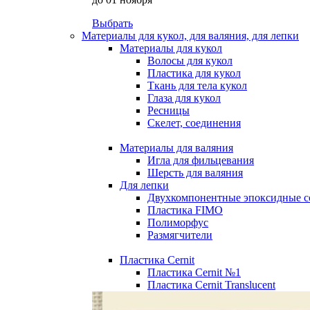
Выбрать
Материалы для кукол, для валяния, для лепки
Материалы для кукол
Волосы для кукол
Пластика для кукол
Ткань для тела кукол
Глаза для кукол
Ресницы
Скелет, соединения
Материалы для валяния
Игла для фильцевания
Шерсть для валяния
Для лепки
Двухкомпонентные эпоксидные с
Пластика FIMO
Полиморфус
Размягчители
Пластика Cernit
Пластика Cernit №1
Пластика Cernit Translucent