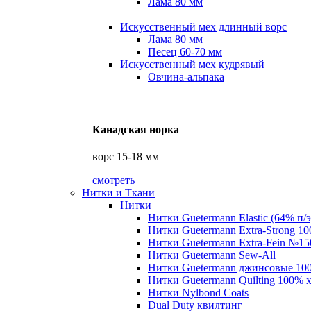
Лама 80 мм
Искусственный мех длинный ворс
Лама 80 мм
Песец 60-70 мм
Искусственный мех кудрявый
Овчина-альпака
Канадская норка
ворс 15-18 мм
смотреть
Нитки и Ткани
Нитки
Нитки Guetermann Elastic (64% п/э
Нитки Guetermann Extra-Strong 10
Нитки Guetermann Extra-Fein №15
Нитки Guetermann Sew-All
Нитки Guetermann джинсовые 10
Нитки Guetermann Quilting 100% 
Нитки Nylbond Coats
Dual Duty квилтинг