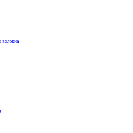
о волокна
а