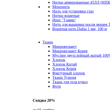
Нитки армированные 45ЛЛ (НПК 
Мононить
Нить для установки глаз
Нитки вощеные
Ирис "Гамма"
Нить для вышивки носов мишек 
Вощеная нить Dafna 1 мм, 100 м
Ткани
Микровельвет
Микровельвет Корея
Муслин двухслойный жатый 100
Хлопок
Хлопок Китай
Хлопок Корея
Фактурный хлопок
Ткани Турция
Ткань для тела кукол
Фетр
Скидка 20%
до 01 ноября