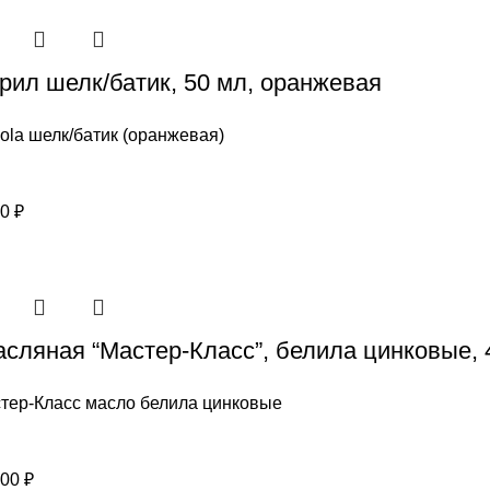
крил шелк/батик, 50 мл, оранжевая
ola шелк/батик (оранжевая)
00
₽
асляная “Мастер-Класс”, белила цинковые, 
тер-Класс масло белила цинковые
,00
₽