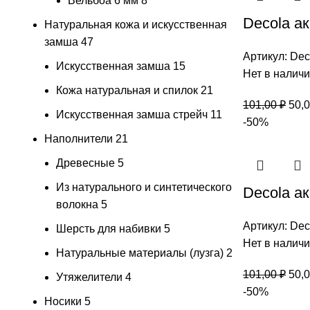
Вельбоа 6 мм
8
Decola а
Натуральная кожа и искусственная
замша
47
Артикул:
Dec
Искусственная замша
15
Нет в налич
Кожа натуральная и спилок
21
101,00
₽
50,
Искусственная замша стрейч
11
-50%
Наполнители
21
Древесные
5
Из натурального и синтетического
Decola а
волокна
5
Артикул:
Dec
Шерсть для набивки
5
Нет в налич
Натуральные материалы (лузга)
2
101,00
₽
50,
Утяжелители
4
-50%
Носики
5