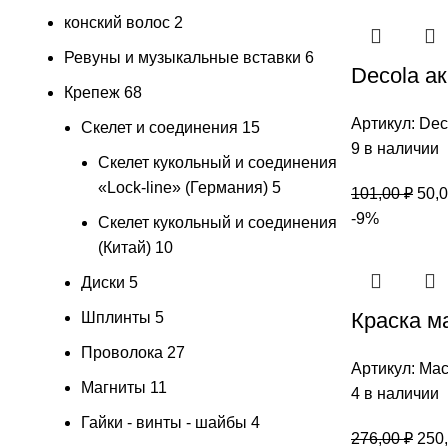
конский волос
2
Ревуны и музыкальные вставки
6
Decola а
Крепеж
68
Артикул:
Dec
Скелет и соединения
15
9 в наличии
Скелет кукольный и соединения
«Lock-line» (Германия)
5
101,00
₽
50,
-9%
Скелет кукольный и соединения
(Китай)
10
Диски
5
Краска м
Шплинты
5
Проволока
27
Артикул:
Мас
Магниты
11
4 в наличии
Гайки - винты - шайбы
4
276,00
₽
250