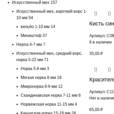
Искусственный мех
157
Искусственный мех, короткий ворс 1-
10 мм
54
Кисть син
вельбо 1-10 мм
14
Миништоф
37
Артикул:
С08
6 в наличии
Нерпа 4-7 мм
7
Искусственный мех, средний ворс,
35,00
₽
норка 5-22 мм
71
Норка 5-6 мм
3
Мягкая норка 8 мм
18
Красител
Микронорка 8-9 мм
12
Артикул:
С11
Скандинавская норка 7-11 мм
8
Нет в налич
Норвежская норка 11-15 мм
4
65,00
₽
Канадская норка 15-18 мм
26