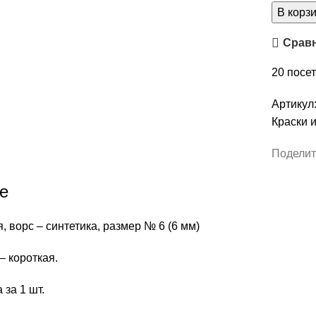
В корз
Срав
20
посет
Артикул
Краски 
Поделит
е
я, ворс – синтетика, размер № 6 (6 мм)
– короткая.
 за 1 шт.