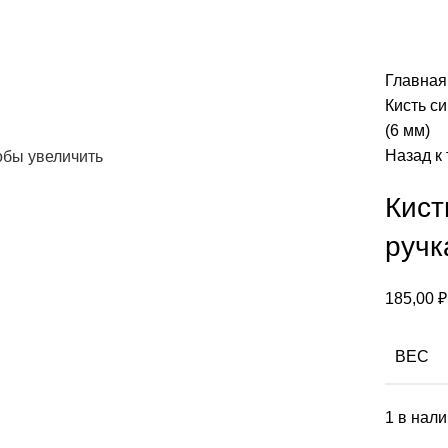
Главна
Кисть си
(6 мм)
Назад к
обы увеличить
Кист
ручк
185,00
₽
ВЕС
1 в нал