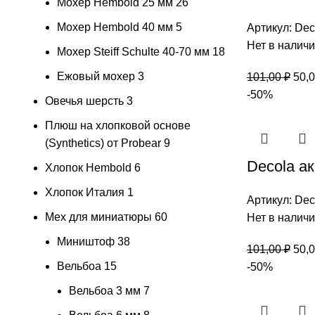
Мохер Hembold 25 мм
26
Мохер Hembold 40 мм
5
Артикул:
Dec
Нет в налич
Мохер Steiff Schulte 40-70 мм
18
Ежовый мохер
3
101,00
₽
50,
-50%
Овечья шерсть
3
Плюш на хлопковой основе
(Synthetics) от Probear
9
Decola ак
Хлопок Hembold
6
Хлопок Италия
1
Артикул:
Dec
Мех для миниатюры
60
Нет в налич
Миништоф
38
101,00
₽
50,
Вельбоа
15
-50%
Вельбоа 3 мм
7