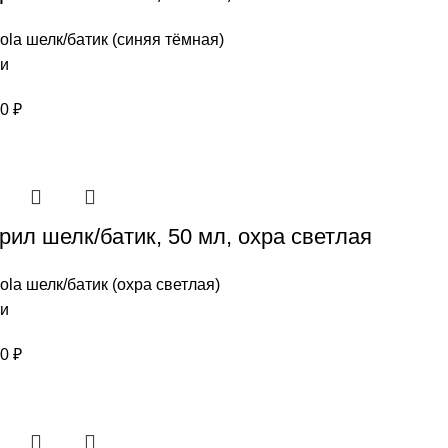
ola шелк/батик (синяя тёмная)
ии
00
₽
рил шелк/батик, 50 мл, охра светлая
ola шелк/батик (охра светлая)
ии
00
₽