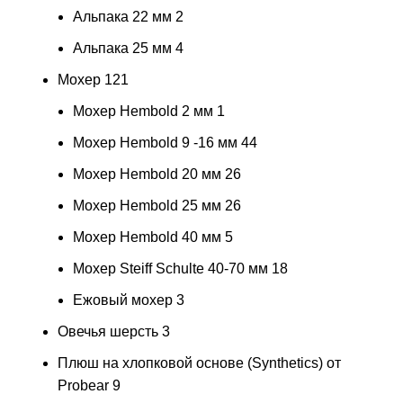
Альпака 22 мм
2
Альпака 25 мм
4
Мохер
121
Мохер Hembold 2 мм
1
Мохер Hembold 9 -16 мм
44
Мохер Hembold 20 мм
26
Мохер Hembold 25 мм
26
Мохер Hembold 40 мм
5
Мохер Steiff Schulte 40-70 мм
18
Ежовый мохер
3
Овечья шерсть
3
Плюш на хлопковой основе (Synthetics) от
Probear
9