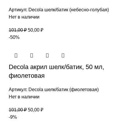
Артикул:
Decola шелк/батик (небесно-голубая)
Нет в наличии
Первоначальная
Текущая
101,00
₽
50,00
₽
цена
цена:
-50%
составляла
50,00 ₽.
101,00 ₽.
Decola акрил шелк/батик, 50 мл,
фиолетовая
Артикул:
Decola шелк/батик (фиолетовая)
Нет в наличии
Первоначальная
Текущая
101,00
₽
50,00
₽
цена
цена:
-9%
составляла
50,00 ₽.