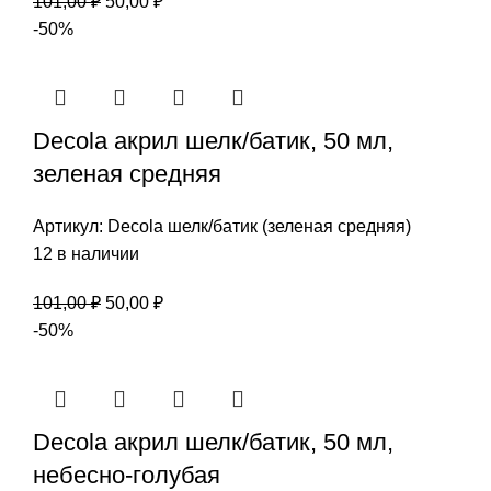
Первоначальная
Текущая
101,00
₽
50,00
₽
цена
цена:
-50%
составляла
50,00 ₽.
101,00 ₽.
Decola акрил шелк/батик, 50 мл,
зеленая средняя
Артикул:
Decola шелк/батик (зеленая средняя)
12 в наличии
Первоначальная
Текущая
101,00
₽
50,00
₽
цена
цена:
-50%
составляла
50,00 ₽.
101,00 ₽.
Decola акрил шелк/батик, 50 мл,
небесно-голубая