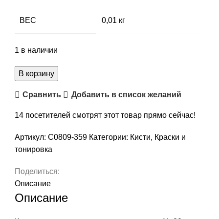
ВЕС
0,01 кг
1 в наличии
Количество
В корзину
товара
Сравнить
Добавить в список желаний
Кисть
синтетика
14
посетителей смотрят этот товар прямо сейчас!
круглая
"Pinax
Артикул:
С0809-359
Категории:
Кисти
,
Краски и
Creative"
тонировка
№
20,
Поделиться:
арт.
Описание
С0809-
Описание
359