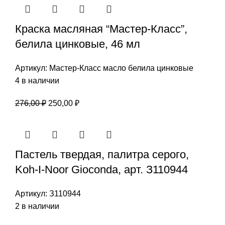
101,00 ₽.
Краска масляная “Мастер-Класс”,
белила цинковые, 46 мл
Артикул:
Мастер-Класс масло белила цинковые
4 в наличии
Первоначальная
Текущая
276,00
₽
250,00
₽
цена
цена:
составляла
250,00 ₽.
276,00 ₽.
Пастель твердая, палитра серого,
Koh-I-Noor Gioconda, арт. З110944
Артикул:
З110944
2 в наличии