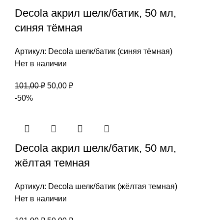
Decola акрил шелк/батик, 50 мл,
синяя тёмная
Артикул:
Decola шелк/батик (синяя тёмная)
Нет в наличии
Первоначальная
Текущая
101,00
₽
50,00
₽
цена
цена:
-50%
составляла
50,00 ₽.
101,00 ₽.
Decola акрил шелк/батик, 50 мл,
жёлтая темная
Артикул:
Decola шелк/батик (жёлтая темная)
Нет в наличии