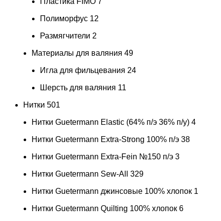
Пластика FIMO
7
Полиморфус
12
Размягчители
2
Материалы для валяния
49
Игла для фильцевания
24
Шерсть для валяния
11
Нитки
501
Нитки Guetermann Elastic (64% п/э 36% п/у)
4
Нитки Guetermann Extra-Strong 100% п/э
38
Нитки Guetermann Extra-Fein №150 п/э
3
Нитки Guetermann Sew-All
329
Нитки Guetermann джинсовые 100% хлопок
1
Нитки Guetermann Quilting 100% хлопок
6