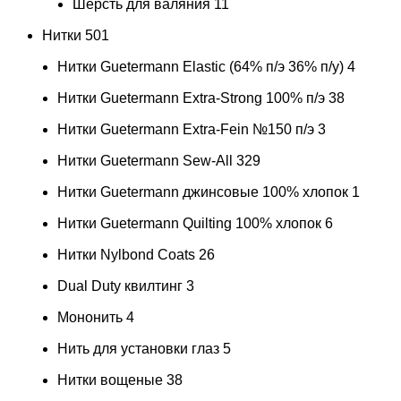
Шерсть для валяния
11
Нитки
501
Нитки Guetermann Elastic (64% п/э 36% п/у)
4
Нитки Guetermann Extra-Strong 100% п/э
38
Нитки Guetermann Extra-Fein №150 п/э
3
Нитки Guetermann Sew-All
329
Нитки Guetermann джинсовые 100% хлопок
1
Нитки Guetermann Quilting 100% хлопок
6
Нитки Nylbond Coats
26
Dual Duty квилтинг
3
Мононить
4
Нить для установки глаз
5
Нитки вощеные
38