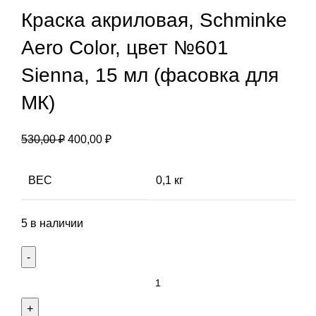
Краска акриловая, Schminke
Aero Color, цвет №601
Sienna, 15 мл (фасовка для
МК)
Первоначальная
Текущая
530,00
₽
400,00
₽
цена
цена:
составляла
400,00 ₽.
ВЕС
0,1 кг
530,00 ₽.
5 в наличии
Количество
товара
Краска