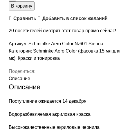
акриловая,
В корзину
Schminke
Сравнить
Добавить в список желаний
Aero
Color,
20
посетителей смотрят этот товар прямо сейчас!
цвет
№601
Артикул:
Schminlke Aero Color №601 Sienna
Sienna,
Категории:
Schminke Aero Color (фасовка 15 мл для
15
мк)
,
Краски и тонировка
мл
(фасовка
Поделиться:
для
Описание
МК)
Описание
Поступление ожидается 14 декабря.
Водоразбавляемая акриловая краска
Высококачественные акриловые чернила