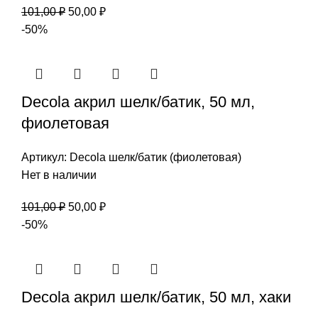
Первоначальная
Текущая
101,00
₽
50,00
₽
цена
цена:
-50%
составляла
50,00 ₽.
101,00 ₽.
Decola акрил шелк/батик, 50 мл,
фиолетовая
Артикул:
Decola шелк/батик (фиолетовая)
Нет в наличии
Первоначальная
Текущая
101,00
₽
50,00
₽
цена
цена:
-50%
составляла
50,00 ₽.
101,00 ₽.
Decola акрил шелк/батик, 50 мл, хаки