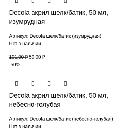
Decola акрил шелк/батик, 50 мл,
изумрудная
Артикул:
Decola шелк/батик (изумрудная)
Нет в наличии
Первоначальная
Текущая
101,00
₽
50,00
₽
цена
цена:
-50%
составляла
50,00 ₽.
101,00 ₽.
Decola акрил шелк/батик, 50 мл,
небесно-голубая
Артикул:
Decola шелк/батик (небесно-голубая)
Нет в наличии