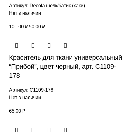
Артикул:
Decola шелк/батик (хаки)
Нет в наличии
Первоначальная
Текущая
101,00
₽
50,00
₽
цена
цена:
составляла
50,00 ₽.
101,00 ₽.
Краситель для ткани универсальный
“Прибой”, цвет черный, арт. С1109-
178
Артикул:
С1109-178
Нет в наличии
65,00
₽