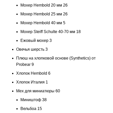
Мохер Hembold 20 мм
26
Мохер Hembold 25 мм
26
Мохер Hembold 40 мм
5
Мохер Steiff Schulte 40-70 мм
18
Ежовый мохер
3
Овечья шерсть
3
Плюш на хлопковой основе (Synthetics) от
Probear
9
Хлопок Hembold
6
Хлопок Италия
1
Мех для миниатюры
60
Миништоф
38
Вельбоа
15