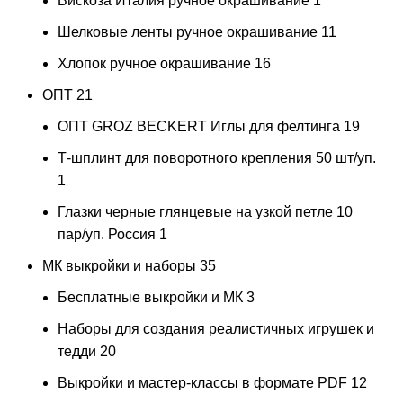
Вискоза Италия ручное окрашивание
1
Шелковые ленты ручное окрашивание
11
Хлопок ручное окрашивание
16
ОПТ
21
ОПТ GROZ BECKERT Иглы для фелтинга
19
Т-шплинт для поворотного крепления 50 шт/уп.
1
Глазки черные глянцевые на узкой петле 10
пар/уп. Россия
1
МК выкройки и наборы
35
Бесплатные выкройки и МК
3
Наборы для создания реалистичных игрушек и
тедди
20
Выкройки и мастер-классы в формате PDF
12