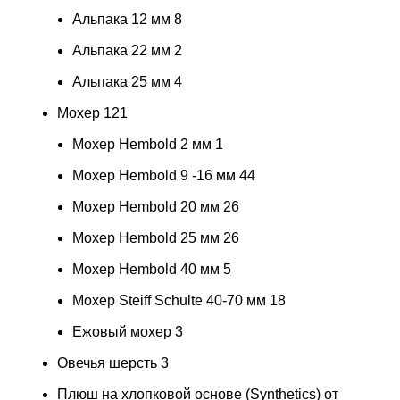
Альпака 12 мм
8
Альпака 22 мм
2
Альпака 25 мм
4
Мохер
121
Мохер Hembold 2 мм
1
Мохер Hembold 9 -16 мм
44
Мохер Hembold 20 мм
26
Мохер Hembold 25 мм
26
Мохер Hembold 40 мм
5
Мохер Steiff Schulte 40-70 мм
18
Ежовый мохер
3
Овечья шерсть
3
Плюш на хлопковой основе (Synthetics) от