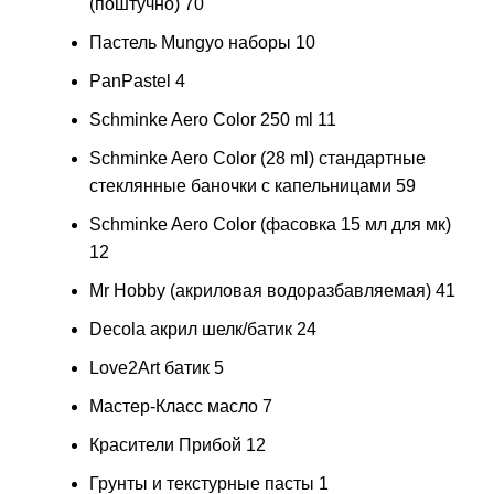
(поштучно)
70
Пастель Mungyo наборы
10
PanPastel
4
Schminke Aero Color 250 ml
11
Schminke Aero Color (28 ml) стандартные
стеклянные баночки с капельницами
59
Schminke Aero Color (фасовка 15 мл для мк)
12
Mr Hobby (акриловая водоразбавляемая)
41
Decola акрил шелк/батик
24
Love2Art батик
5
Мастер-Класс масло
7
Красители Прибой
12
Грунты и текстурные пасты
1