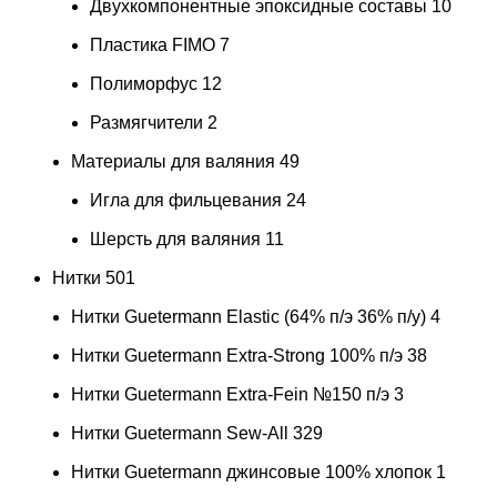
Двухкомпонентные эпоксидные составы
10
Пластика FIMO
7
Полиморфус
12
Размягчители
2
Материалы для валяния
49
Игла для фильцевания
24
Шерсть для валяния
11
Нитки
501
Нитки Guetermann Elastic (64% п/э 36% п/у)
4
Нитки Guetermann Extra-Strong 100% п/э
38
Нитки Guetermann Extra-Fein №150 п/э
3
Нитки Guetermann Sew-All
329
Нитки Guetermann джинсовые 100% хлопок
1