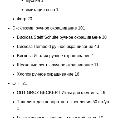
муслин
1
имитация льна
1
Фетр
20
Эксклюзив: ручное окрашивание
101
Вискоза Steiff Schulte ручное окрашивание
30
Вискоза Hembold ручное окрашивание
43
Вискоза Италия ручное окрашивание
1
Шелковые ленты ручное окрашивание
11
Хлопок ручное окрашивание
16
ОПТ
21
ОПТ GROZ BECKERT Иглы для фелтинга
19
Т-шплинт для поворотного крепления 50 шт/уп.
1
Глазки черные глянцевые на узкой петле 10