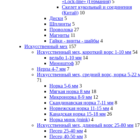
«Lock-line» (Германия)
5
Скелет кукольный и соединения
(Китай)
10
Диски
5
Шплинты
5
Проволока
27
Магниты
11
Гайки - винты - шайбы
4
Искусственный мех
157
Искусственный мех, короткий ворс 1-10 мм
54
вельбо 1-10 мм
14
Миништоф
37
Нерпа 4-7 мм
7
Искусственный мех, средний ворс, норка 5-22 
71
Норка 5-6 мм
3
Мягкая норка 8 мм
18
Микронорка 8-9 мм
12
Скандинавская норка 7-11 мм
8
Норвежская норка 11-15 мм
4
Канадская норка 15-18 мм
26
Норка минк (mink)
4
Искусственный мех, длинный ворс 25-80 мм
17
Песец 25-40 мм
4
Песец 40-50 мм
3