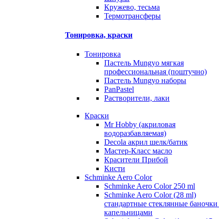
Кружево, тесьма
Термотрансферы
Тонировка, краски
Тонировка
Пастель Mungyo мягкая
профессиональная (поштучно)
Пастель Mungyo наборы
PanPastel
Растворители, лаки
Краски
Mr Hobby (акриловая
водоразбавляемая)
Decola акрил шелк/батик
Мастер-Класс масло
Красители Прибой
Кисти
Schminke Aero Color
Schminke Aero Color 250 ml
Schminke Aero Color (28 ml)
стандартные стеклянные баночки
капельницами