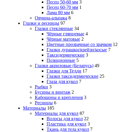
Песец 50-60 мм
3
Песец 60-70 мм
1
Лама 80 мм
6
Овчина-альпака
8
Глазки и ресницы
97
Глазки стеклянные
34
Чёрные глянцевые
4
Чёрные матовые
2
Цветные прозрачные со зрачком
12
Глазки дурашки/крейзи/косые
7
Таксидермические
3
Позиционные
5
Глазки акриловые (Беларусь)
49
Глазки для Тедди
17
Глазки таксидермические
25
Глаза для кукол
7
Рыбки
3
Бусины и винтаж
2
Кабошоны и крепления
3
Ресницы
6
Материалы
185
Материалы для кукол
87
Волосы для кукол
22
Пластика для кукол
3
Ткань для тела кукол
7