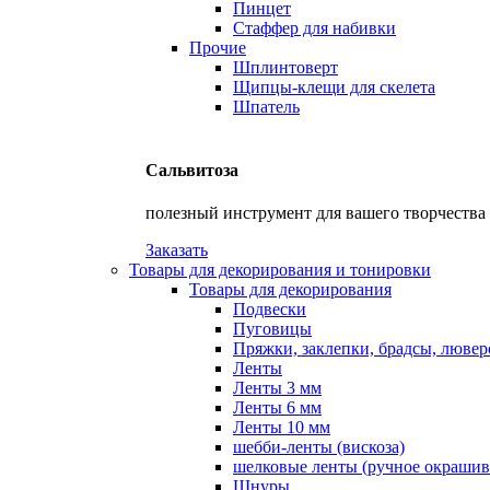
Пинцет
Стаффер для набивки
Прочие
Шплинтоверт
Щипцы-клещи для скелета
Шпатель
Сальвитоза
полезный инструмент для вашего творчества
Заказать
Товары для декорирования и тонировки
Товары для декорирования
Подвески
Пуговицы
Пряжки, заклепки, брадсы, люве
Ленты
Ленты 3 мм
Ленты 6 мм
Ленты 10 мм
шебби-ленты (вискоза)
шелковые ленты (ручное окрашив
Шнуры