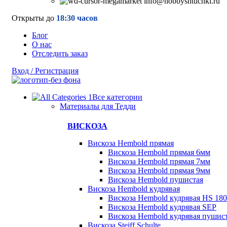
info@hobbyshtuchki.ru
Открыты до
18:30 часов
Блог
О нас
Отследить заказ
Вход / Регистрация
Все категории
Материалы для Тедди
ВИСКОЗА
Вискоза Hembold прямая
Вискоза Hembold прямая 6мм
Вискоза Hembold прямая 7мм
Вискоза Hembold прямая 9мм
Вискоза Hembold пушистая
Вискоза Hembold кудрявая
Вискоза Hembold кудрявая HS 180
Вискоза Hembold кудрявая SEP
Вискоза Hembold кудрявая пушис
Вискоза Steiff Schulte