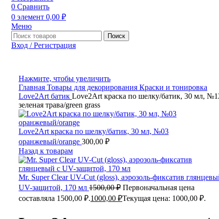
0
Сравнить
0
элемент
0,00
₽
Меню
Поиск
Вход / Регистрация
Нажмите, чтобы увеличить
Главная
Товары для декорирования
Краски и тонировка
Love2Art батик
Love2Art краска по шелку/батик, 30 мл, №1
зеленая трава/green grass
Love2Art краска по шелку/батик, 30 мл, №03
оранжевый/orange
300,00
₽
Назад к товарам
Mr. Super Clear UV-Cut (gloss), аэрозоль-фиксатив глянцевы
UV-защитой, 170 мл
1500,00
₽
Первоначальная цена
составляла 1500,00 ₽.
1000,00
₽
Текущая цена: 1000,00 ₽.