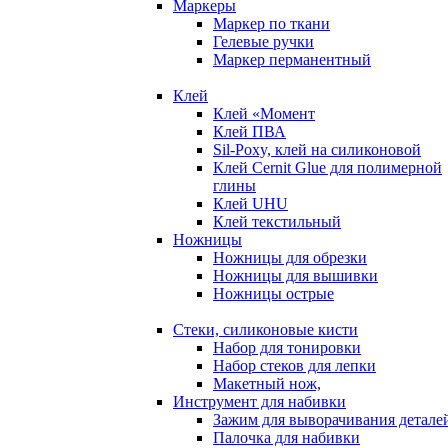
Маркеры
Маркер по ткани
Гелевые ручки
Маркер перманентный
Клей
Клей «Момент
Клей ПВА
Sil-Poxy, клей на силиконовой
Клей Cernit Glue для полимерной
глины
Клей UHU
Клей текстильный
Ножницы
Ножницы для обрезки
Ножницы для вышивки
Ножницы острые
Стеки, силиконовые кисти
Набор для тонировки
Набор стеков для лепки
Макетный нож,
Инструмент для набивки
Зажим для выворачивания детале
Палочка для набивки