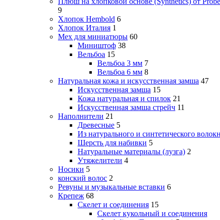
Плюш на хлопковой основе (Synthetics) от Probe
9
Хлопок Hembold
6
Хлопок Италия
1
Мех для миниатюры
60
Миништоф
38
Вельбоа
15
Вельбоа 3 мм
7
Вельбоа 6 мм
8
Натуральная кожа и искусственная замша
47
Искусственная замша
15
Кожа натуральная и спилок
21
Искусственная замша стрейч
11
Наполнители
21
Древесные
5
Из натурального и синтетического волок
Шерсть для набивки
5
Натуральные материалы (лузга)
2
Утяжелители
4
Носики
5
конский волос
2
Ревуны и музыкальные вставки
6
Крепеж
68
Скелет и соединения
15
Скелет кукольный и соединения