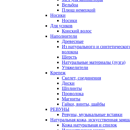
Вельбоа
Плюш немецкий
Носики
Носики
Для усиков
Конский волос
Наполнители
Древесные
Из натурального и синтетическог
волокна
Шерсть
Натуральные материалы (лузга)
Утяжелители
Крепеж
Скелет, соединения
Диски
Шплинты
Проволока
Магниты
Гайки, винты, шайбы
РЕВУНЫ
Ревуны, музыкальные вставки
Натуральная кожа, искусственная замш
Кожа натуральная и спилок