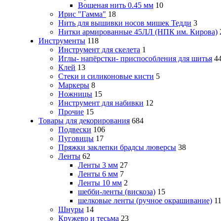
Вощеная нить 0.45 мм
10
Ирис "Гамма"
18
Нить для вышивки носов мишек Тедди
3
Нитки армированные 45ЛЛ (НПК им. Кирова)
Инструменты
118
Инструмент для скелета
1
Иглы- напёрстки- приспособления для шитья
4
Клей
13
Стеки и силиконовые кисти
5
Маркеры
8
Ножницы
15
Инструмент для набивки
12
Прочие
15
Товары для декорирования
684
Подвески
106
Пуговицы
17
Пряжки заклепки брадсы люверсы
38
Ленты
62
Ленты 3 мм
27
Ленты 6 мм
7
Ленты 10 мм
2
шебби-ленты (вискоза)
15
шелковые ленты (ручное окрашивание)
1
Шнуры
14
Кружево и тесьма
23