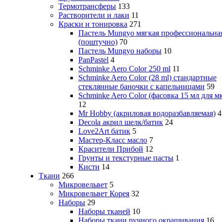
Термотрансферы
133
Растворители и лаки
11
Краски и тонировка
271
Пастель Mungyo мягкая профессиональна
(поштучно)
70
Пастель Mungyo наборы
10
PanPastel
4
Schminke Aero Color 250 ml
11
Schminke Aero Color (28 ml) стандартные
стеклянные баночки с капельницами
59
Schminke Aero Color (фасовка 15 мл для м
12
Mr Hobby (акриловая водоразбавляемая)
4
Decola акрил шелк/батик
24
Love2Art батик
5
Мастер-Класс масло
7
Красители Прибой
12
Грунты и текстурные пасты
1
Кисти
14
Ткани
266
Микровельвет
5
Микровельвет Корея
32
Наборы
29
Наборы тканей
10
Наборы ткани ручного окрашивания
16