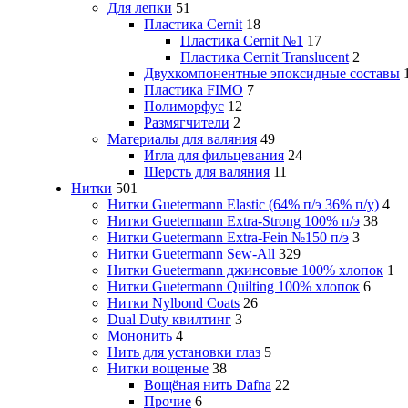
Для лепки
51
Пластика Cernit
18
Пластика Cernit №1
17
Пластика Cernit Translucent
2
Двухкомпонентные эпоксидные составы
Пластика FIMO
7
Полиморфус
12
Размягчители
2
Материалы для валяния
49
Игла для фильцевания
24
Шерсть для валяния
11
Нитки
501
Нитки Guetermann Elastic (64% п/э 36% п/у)
4
Нитки Guetermann Extra-Strong 100% п/э
38
Нитки Guetermann Extra-Fein №150 п/э
3
Нитки Guetermann Sew-All
329
Нитки Guetermann джинсовые 100% хлопок
1
Нитки Guetermann Quilting 100% хлопок
6
Нитки Nylbond Coats
26
Dual Duty квилтинг
3
Мононить
4
Нить для установки глаз
5
Нитки вощеные
38
Вощёная нить Dafna
22
Прочие
6