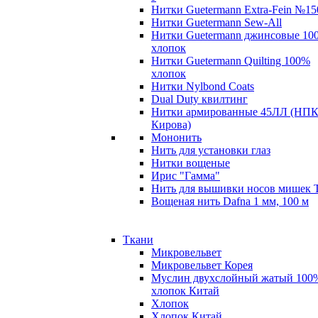
Нитки Guetermann Extra-Fein №15
Нитки Guetermann Sew-All
Нитки Guetermann джинсовые 10
хлопок
Нитки Guetermann Quilting 100%
хлопок
Нитки Nylbond Coats
Dual Duty квилтинг
Нитки армированные 45ЛЛ (НПК
Кирова)
Мононить
Нить для установки глаз
Нитки вощеные
Ирис "Гамма"
Нить для вышивки носов мишек 
Вощеная нить Dafna 1 мм, 100 м
Ткани
Микровельвет
Микровельвет Корея
Муслин двухслойный жатый 100
хлопок Китай
Хлопок
Хлопок Китай