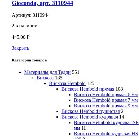
Gioconda, арт. З110944
Артикул:
З110944
2 в наличии
445,00
₽
Закрыть
Категории товаров
Материалы для Тедди
551
Вискоза
185
Вискоза Hembold
125
Вискоза Hembold прямая
108
Вискоза Hembold прямая 6 мм
Вискоза Hembold прямая 7 мм
Вискоза Hembold прямая 9 мм
Вискоза Hembold пушистая
2
Вискоза Hembold кудрявая
14
Вискоза Helmbold кудрявая SE
мм
11
Вискоза Hembold кудрявая HS