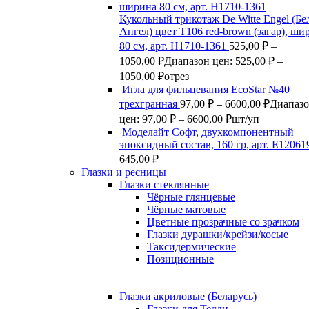
Кукольный трикотаж De Witte Engel (Б
Ангел) цвет Т106 red-brown (загар), ши
80 см, арт. Н1710-1361
525,00
₽
–
1050,00
₽
Диапазон цен: 525,00 ₽ –
1050,00 ₽
отрез
Игла для фильцевания EcoStar №40
трехгранная
97,00
₽
–
6600,00
₽
Диапаз
цен: 97,00 ₽ – 6600,00 ₽
шт/уп
Моделайт Софт, двухкомпонентный
эпоксидный состав, 160 гр, арт. Е12061
645,00
₽
Глазки и ресницы
Глазки стеклянные
Чёрные глянцевые
Чёрные матовые
Цветные прозрачные со зрачком
Глазки дурашки/крейзи/косые
Таксидермические
Позиционные
Глазки акриловые (Беларусь)
Глазки для Тедди