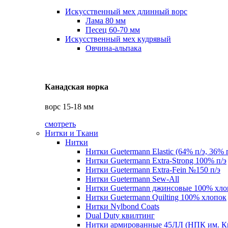
Искусственный мех длинный ворс
Лама 80 мм
Песец 60-70 мм
Искусственный мех кудрявый
Овчина-альпака
Канадская норка
ворс 15-18 мм
смотреть
Нитки и Ткани
Нитки
Нитки Guetermann Elastic (64% п/э, 36% 
Нитки Guetermann Extra-Strong 100% п/э
Нитки Guetermann Extra-Fein №150 п/э
Нитки Guetermann Sew-All
Нитки Guetermann джинсовые 100% хло
Нитки Guetermann Quilting 100% хлопок
Нитки Nylbond Coats
Dual Duty квилтинг
Нитки армированные 45ЛЛ (НПК им. К