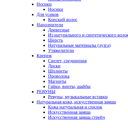
Носики
Носики
Для усиков
Конский волос
Наполнители
Древесные
Из натурального и синтетического воло
Шерсть
Натуральные материалы (лузга)
Утяжелители
Крепеж
Скелет, соединения
Диски
Шплинты
Проволока
Магниты
Гайки, винты, шайбы
РЕВУНЫ
Ревуны, музыкальные вставки
Натуральная кожа, искусственная замша
Кожа натуральная и спилок
Искусственная замша
Искусственная замша стрейч