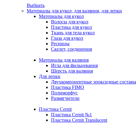
Выбрать
Материалы для кукол, для валяния, для лепки
Материалы для кукол
Волосы для кукол
Пластика для кукол
Ткань для тела кукол
Глаза для кукол
Ресницы
Скелет, соединения
Материалы для валяния
Игла для фильцевания
Шерсть для валяния
Для лепки
Двухкомпонентные эпоксидные состав
Пластика FIMO
Полиморфус
Размягчители
Пластика Cernit
Пластика Cernit №1
Пластика Cernit Translucent