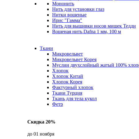
Мононить
Нить для установки глаз
Нитки вощеные
Ирис "Гамма"
Нить для вышивки носов мишек Тедди
Вощеная нить Dafna 1 мм, 100 м
Ткани
Микровельвет
Микровельвет Корея
Муслин двухслойный жатый 100% хлоп
Хлопок
Хлопок Китай
Хлопок Корея
Фактурный хлопок
Ткани Турция
Ткань для тела кукол
Фетр
Скидка 20%
до 01 ноября