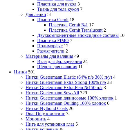
Пластика для кукол
3
Ткань для тела кукол
7
Для лепки
51
Пластика Cernit
18
Пластика Cernit №1
17
Пластика Cernit Translucent
2
Двухкомпонентные эпоксидные составы
10
Пластика FIMO
7
Полиморфус
12
Размягчители
2
Материалы для валяния
49
Игла для фильцевания
24
Шерсть для валяния
11
Нитки
501
Нитки Guetermann Elastic (64% п/э 36% п/у)
4
Нитки Guetermann Extra-Strong 100% п/э
38
Нитки Guetermann Extra-Fein №150 п/э
3
Нитки Guetermann Sew-All
329
Нитки Guetermann джинсовые 100% хлопок
1
Нитки Guetermann Quilting 100% хлопок
6
Нитки Nylbond Coats
26
Dual Duty квилтинг
3
Мононить
4
Нить для установки глаз
5
Нитки вощеные
38