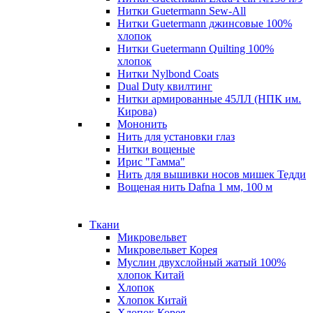
Нитки Guetermann Sew-All
Нитки Guetermann джинсовые 100%
хлопок
Нитки Guetermann Quilting 100%
хлопок
Нитки Nylbond Coats
Dual Duty квилтинг
Нитки армированные 45ЛЛ (НПК им.
Кирова)
Мононить
Нить для установки глаз
Нитки вощеные
Ирис "Гамма"
Нить для вышивки носов мишек Тедди
Вощеная нить Dafna 1 мм, 100 м
Ткани
Микровельвет
Микровельвет Корея
Муслин двухслойный жатый 100%
хлопок Китай
Хлопок
Хлопок Китай
Хлопок Корея