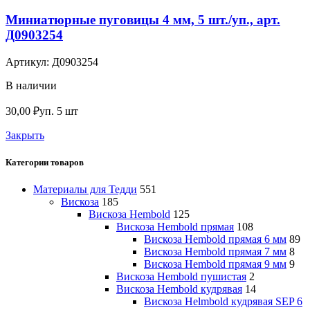
Миниатюрные пуговицы 4 мм, 5 шт./уп., арт.
Д0903254
Артикул:
Д0903254
В наличии
30,00
₽
уп. 5 шт
Закрыть
Категории товаров
Материалы для Тедди
551
Вискоза
185
Вискоза Hembold
125
Вискоза Hembold прямая
108
Вискоза Hembold прямая 6 мм
89
Вискоза Hembold прямая 7 мм
8
Вискоза Hembold прямая 9 мм
9
Вискоза Hembold пушистая
2
Вискоза Hembold кудрявая
14
Вискоза Helmbold кудрявая SEP 6