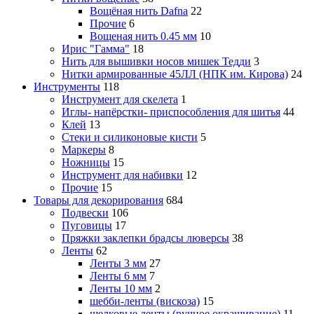
Вощёная нить Dafna
22
Прочие
6
Вощеная нить 0.45 мм
10
Ирис "Гамма"
18
Нить для вышивки носов мишек Тедди
3
Нитки армированные 45ЛЛ (НПК им. Кирова)
24
Инструменты
118
Инструмент для скелета
1
Иглы- напёрстки- приспособления для шитья
44
Клей
13
Стеки и силиконовые кисти
5
Маркеры
8
Ножницы
15
Инструмент для набивки
12
Прочие
15
Товары для декорирования
684
Подвески
106
Пуговицы
17
Пряжки заклепки брадсы люверсы
38
Ленты
62
Ленты 3 мм
27
Ленты 6 мм
7
Ленты 10 мм
2
шебби-ленты (вискоза)
15
шелковые ленты (ручное окрашивание)
11