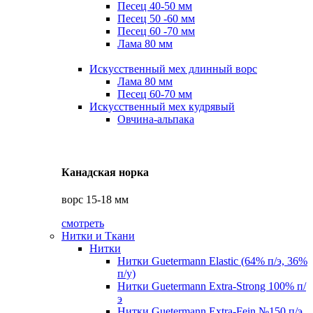
Песец 40-50 мм
Песец 50 -60 мм
Песец 60 -70 мм
Лама 80 мм
Искусственный мех длинный ворс
Лама 80 мм
Песец 60-70 мм
Искусственный мех кудрявый
Овчина-альпака
Канадская норка
ворс 15-18 мм
смотреть
Нитки и Ткани
Нитки
Нитки Guetermann Elastic (64% п/э, 36%
п/у)
Нитки Guetermann Extra-Strong 100% п/
э
Нитки Guetermann Extra-Fein №150 п/э