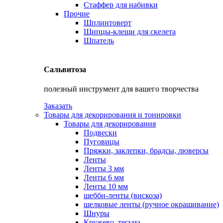
Стаффер для набивки
Прочие
Шплинтоверт
Щипцы-клещи для скелета
Шпатель
Сальвитоза
полезный инструмент для вашего творчества
Заказать
Товары для декорирования и тонировки
Товары для декорирования
Подвески
Пуговицы
Пряжки, заклепки, брадсы, люверсы
Ленты
Ленты 3 мм
Ленты 6 мм
Ленты 10 мм
шебби-ленты (вискоза)
шелковые ленты (ручное окрашивание)
Шнуры
Кружево, тесьма