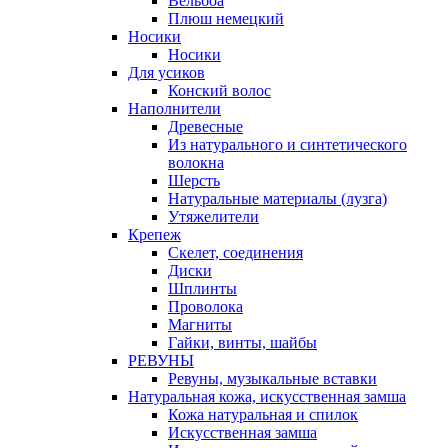
Вельбоа
Плюш немецкий
Носики
Носики
Для усиков
Конский волос
Наполнители
Древесные
Из натурального и синтетического
волокна
Шерсть
Натуральные материалы (лузга)
Утяжелители
Крепеж
Скелет, соединения
Диски
Шплинты
Проволока
Магниты
Гайки, винты, шайбы
РЕВУНЫ
Ревуны, музыкальные вставки
Натуральная кожа, искусственная замша
Кожа натуральная и спилок
Искусственная замша