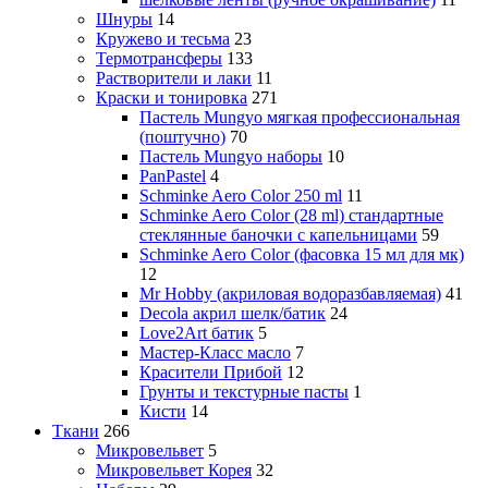
Шнуры
14
Кружево и тесьма
23
Термотрансферы
133
Растворители и лаки
11
Краски и тонировка
271
Пастель Mungyo мягкая профессиональная
(поштучно)
70
Пастель Mungyo наборы
10
PanPastel
4
Schminke Aero Color 250 ml
11
Schminke Aero Color (28 ml) стандартные
стеклянные баночки с капельницами
59
Schminke Aero Color (фасовка 15 мл для мк)
12
Mr Hobby (акриловая водоразбавляемая)
41
Decola акрил шелк/батик
24
Love2Art батик
5
Мастер-Класс масло
7
Красители Прибой
12
Грунты и текстурные пасты
1
Кисти
14
Ткани
266
Микровельвет
5
Микровельвет Корея
32