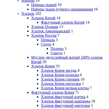
Наборы
29
Наборы тканей
10
Наборы ткани ручного окрашивания
16
Хлопок
182
Хлопок Китай
14
Фактурный хлопок Китай
14
Хлопок Польша
13
Хлопок Американский
1
Хлопок Россия
7
Перкаль
3
Ситец
4
Полина
3
Середа
1
Муслин двухслойный жатый 100% хлопок
Китай
26
Хлопок Корея
33
Хлопок Корея звезды
8
Хлопок Корея полоска
6
Хлопок Корея горошек
10
Хлопок Корея цветочки
1
Хлопок Корея мелкая клетка
7
Фактурный хлопок Корея
71
Хлопок фактурный клетка
4
Хлопок фактурный крапинка
18
Хлопок фактурный цветочки
1