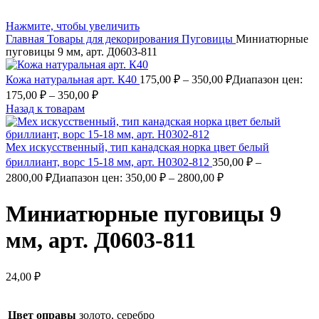
Нажмите, чтобы увеличить
Главная
Товары для декорирования
Пуговицы
Миниатюрные
пуговицы 9 мм, арт. Д0603-811
Кожа натуральная арт. К40
175,00
₽
–
350,00
₽
Диапазон цен:
175,00 ₽ – 350,00 ₽
Назад к товарам
Мех искусственный, тип канадская норка цвет белый
бриллиант, ворс 15-18 мм, арт. Н0302-812
350,00
₽
–
2800,00
₽
Диапазон цен: 350,00 ₽ – 2800,00 ₽
Миниатюрные пуговицы 9
мм, арт. Д0603-811
24,00
₽
Цвет оправы
золото, серебро