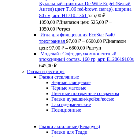
Кукольный трикотаж De Witte Engel (Белый
Ангел) цвет Т106 red-brown (загар), ширина
80 см, арт. Н1710-1361
525,00
₽
–
1050,00
₽
Диапазон цен: 525,00 ₽ –
1050,00 ₽
отрез
Игла для фильцевания EcoStar №40
трехгранная
97,00
₽
–
6600,00
₽
Диапазон
цен: 97,00 ₽ – 6600,00 ₽
шт/уп
Моделайт Софт, двухкомпонентный
эпоксидный состав, 160 гр, арт. Е120619160з
645,00
₽
Глазки и ресницы
Глазки стеклянные
Чёрные глянцевые
Чёрные матовые
Цветные прозрачные со зрачком
Глазки дурашки/крейзи/косые
Таксидермические
Позиционные
Глазки акриловые (Беларусь)
Глазки для Тедди