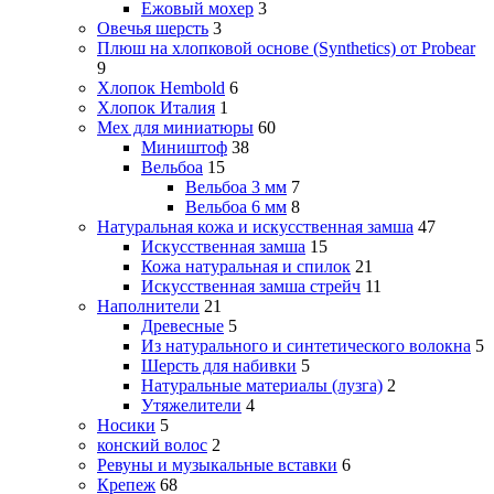
Ежовый мохер
3
Овечья шерсть
3
Плюш на хлопковой основе (Synthetics) от Probear
9
Хлопок Hembold
6
Хлопок Италия
1
Мех для миниатюры
60
Миништоф
38
Вельбоа
15
Вельбоа 3 мм
7
Вельбоа 6 мм
8
Натуральная кожа и искусственная замша
47
Искусственная замша
15
Кожа натуральная и спилок
21
Искусственная замша стрейч
11
Наполнители
21
Древесные
5
Из натурального и синтетического волокна
5
Шерсть для набивки
5
Натуральные материалы (лузга)
2
Утяжелители
4
Носики
5
конский волос
2
Ревуны и музыкальные вставки
6
Крепеж
68