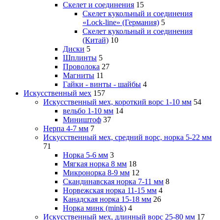
Скелет и соединения
15
Скелет кукольный и соединения
«Lock-line» (Германия)
5
Скелет кукольный и соединения
(Китай)
10
Диски
5
Шплинты
5
Проволока
27
Магниты
11
Гайки - винты - шайбы
4
Искусственный мех
157
Искусственный мех, короткий ворс 1-10 мм
54
вельбо 1-10 мм
14
Миништоф
37
Нерпа 4-7 мм
7
Искусственный мех, средний ворс, норка 5-22 мм
71
Норка 5-6 мм
3
Мягкая норка 8 мм
18
Микронорка 8-9 мм
12
Скандинавская норка 7-11 мм
8
Норвежская норка 11-15 мм
4
Канадская норка 15-18 мм
26
Норка минк (mink)
4
Искусственный мех, длинный ворс 25-80 мм
17