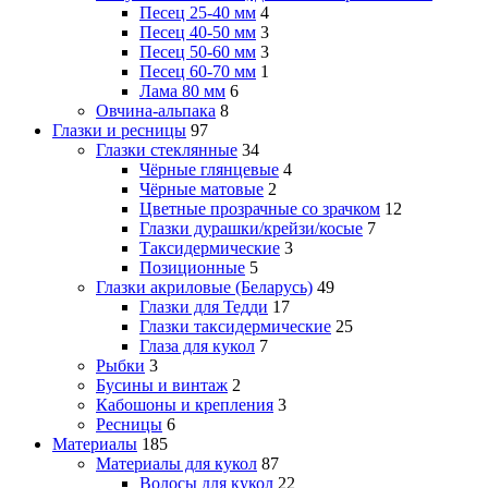
Песец 25-40 мм
4
Песец 40-50 мм
3
Песец 50-60 мм
3
Песец 60-70 мм
1
Лама 80 мм
6
Овчина-альпака
8
Глазки и ресницы
97
Глазки стеклянные
34
Чёрные глянцевые
4
Чёрные матовые
2
Цветные прозрачные со зрачком
12
Глазки дурашки/крейзи/косые
7
Таксидермические
3
Позиционные
5
Глазки акриловые (Беларусь)
49
Глазки для Тедди
17
Глазки таксидермические
25
Глаза для кукол
7
Рыбки
3
Бусины и винтаж
2
Кабошоны и крепления
3
Ресницы
6
Материалы
185
Материалы для кукол
87
Волосы для кукол
22