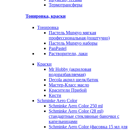
Термотрансферы
Тонировка, краски
Тонировка
Пастель Mungyo мягкая
профессиональная (поштучно)
Пастель Mungyo наборы
PanPastel
Растворители, лаки
Краски
Mr Hobby (акриловая
водоразбавляемая)
Decola акрил шелк/батик
Мастер-Класс масло
Красители Прибой
Кисти
Schminke Aero Color
Schminke Aero Color 250 ml
Schminke Aero Color (28 ml)
стандартные стеклянные баночки с
капельницами
Schminke Aero Color (фасовка 15 мл для