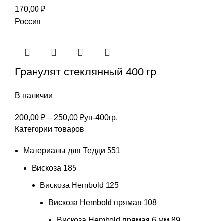
170,00
₽
Россия
Гранулят стеклянный 400 гр
В наличии
Диапазон
200,00
₽
–
250,00
₽
уп-400гр.
Категории товаров
цен:
200,00 ₽
Материалы для Тедди
551
–
250,00 ₽
Вискоза
185
Вискоза Hembold
125
Вискоза Hembold прямая
108
Вискоза Hembold прямая 6 мм
89