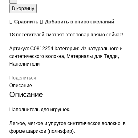
Наполнитель
для
В корзину
игрушек
Сравнить
Добавить в список желаний
"Астра"
(шарики
18
посетителей смотрят этот товар прямо сейчас!
уникорл/
холлофайбер),
Артикул:
С0812254
Категории:
Из натурального и
100
синтетического волокна
,
Материалы для Тедди
,
гр.,
Наполнители
арт.
С0812254
Поделиться:
Описание
Описание
Наполнитель для игрушек.
Легкое, мягкое и упругое синтетическое волокно в
форме шариков (полиэфир).