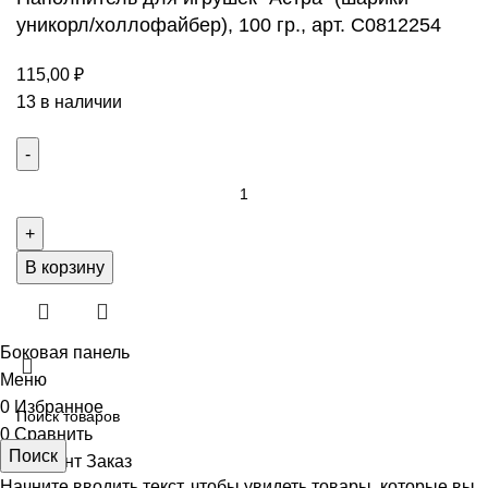
уникорл/холлофайбер), 100 гр., арт. С0812254
115,00
₽
13 в наличии
Количество
товара
Наполнитель
для
В корзину
игрушек
"Астра"
(шарики
Боковая панель
уникорл/
Меню
холлофайбер),
0
Избранное
100
0
Сравнить
Поиск
гр.,
0
элемент
Заказ
арт.
Начните вводить текст, чтобы увидеть товары, которые вы