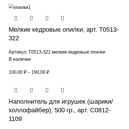
Мелкие кедровые опилки, арт. Т0513-
322
Артикул:
Т0513-322 мелкие кедровые опилки
В наличии
Диапазон
100,00
₽
–
190,00
₽
цен:
100,00 ₽
–
Наполнитель для игрушек (шарики/
190,00 ₽
холлофайбер), 500 гр., арт. С0812-
1109