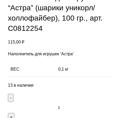
“Астра” (шарики уникорл/
холлофайбер), 100 гр., арт.
С0812254
115,00
₽
Наполнитель для игрушек ‘Астра’
ВЕС
0,1 кг
13 в наличии
Количество
товара