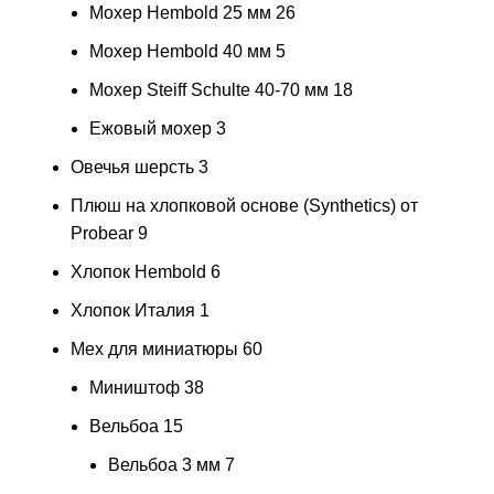
Мохер Hembold 25 мм
26
Мохер Hembold 40 мм
5
Мохер Steiff Schulte 40-70 мм
18
Ежовый мохер
3
Овечья шерсть
3
Плюш на хлопковой основе (Synthetics) от
Probear
9
Хлопок Hembold
6
Хлопок Италия
1
Мех для миниатюры
60
Миништоф
38
Вельбоа
15
Вельбоа 3 мм
7