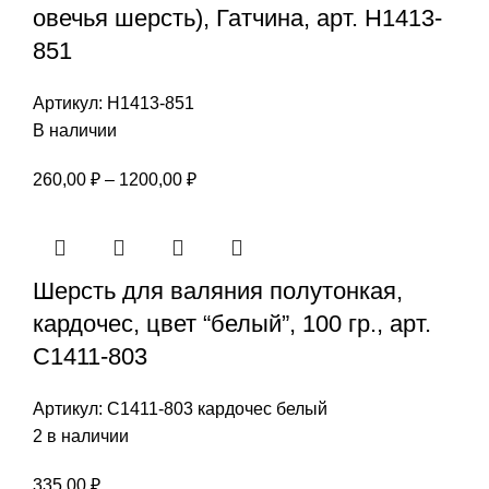
овечья шерсть), Гатчина, арт. Н1413-
851
Артикул:
Н1413-851
В наличии
Диапазон
260,00
₽
–
1200,00
₽
цен:
260,00 ₽
–
Шерсть для валяния полутонкая,
1200,00 ₽
кардочес, цвет “белый”, 100 гр., арт.
С1411-803
Артикул:
С1411-803 кардочес белый
2 в наличии
335,00
₽