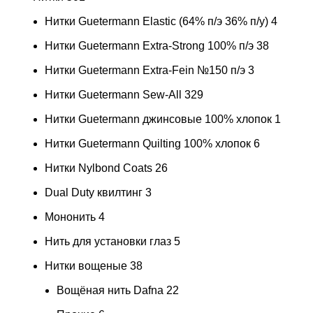
Нитки Guetermann Elastic (64% п/э 36% п/у)
4
Нитки Guetermann Extra-Strong 100% п/э
38
Нитки Guetermann Extra-Fein №150 п/э
3
Нитки Guetermann Sew-All
329
Нитки Guetermann джинсовые 100% хлопок
1
Нитки Guetermann Quilting 100% хлопок
6
Нитки Nylbond Coats
26
Dual Duty квилтинг
3
Мононить
4
Нить для установки глаз
5
Нитки вощеные
38
Вощёная нить Dafna
22