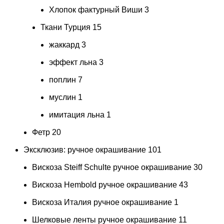
Хлопок фактурный Виши
3
Ткани Турция
15
жаккард
3
эффект льна
3
поплин
7
муслин
1
имитация льна
1
Фетр
20
Эксклюзив: ручное окрашивание
101
Вискоза Steiff Schulte ручное окрашивание
30
Вискоза Hembold ручное окрашивание
43
Вискоза Италия ручное окрашивание
1
Шелковые ленты ручное окрашивание
11