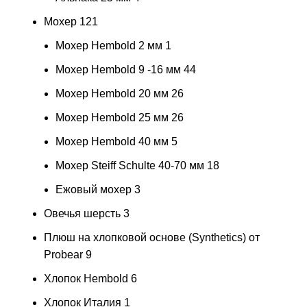
Мохер
121
Мохер Hembold 2 мм
1
Мохер Hembold 9 -16 мм
44
Мохер Hembold 20 мм
26
Мохер Hembold 25 мм
26
Мохер Hembold 40 мм
5
Мохер Steiff Schulte 40-70 мм
18
Ежовый мохер
3
Овечья шерсть
3
Плюш на хлопковой основе (Synthetics) от
Probear
9
Хлопок Hembold
6
Хлопок Италия
1