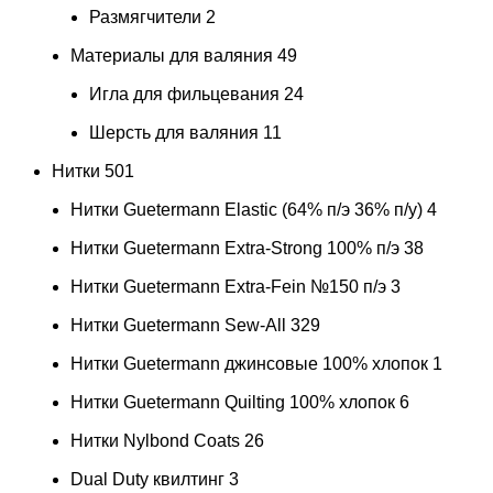
Размягчители
2
Материалы для валяния
49
Игла для фильцевания
24
Шерсть для валяния
11
Нитки
501
Нитки Guetermann Elastic (64% п/э 36% п/у)
4
Нитки Guetermann Extra-Strong 100% п/э
38
Нитки Guetermann Extra-Fein №150 п/э
3
Нитки Guetermann Sew-All
329
Нитки Guetermann джинсовые 100% хлопок
1
Нитки Guetermann Quilting 100% хлопок
6
Нитки Nylbond Coats
26
Dual Duty квилтинг
3