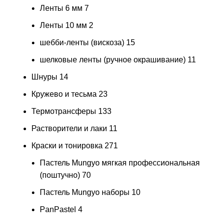
Ленты 6 мм
7
Ленты 10 мм
2
шебби-ленты (вискоза)
15
шелковые ленты (ручное окрашивание)
11
Шнуры
14
Кружево и тесьма
23
Термотрансферы
133
Растворители и лаки
11
Краски и тонировка
271
Пастель Mungyo мягкая профессиональная
(поштучно)
70
Пастель Mungyo наборы
10
PanPastel
4