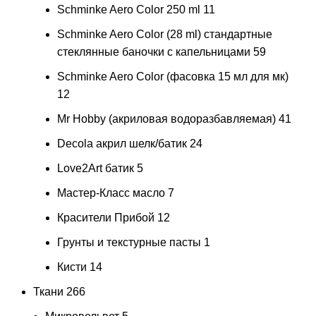
Schminke Aero Color 250 ml
11
Schminke Aero Color (28 ml) стандартные
стеклянные баночки с капельницами
59
Schminke Aero Color (фасовка 15 мл для мк)
12
Mr Hobby (акриловая водоразбавляемая)
41
Decola акрил шелк/батик
24
Love2Art батик
5
Мастер-Класс масло
7
Красители Прибой
12
Грунты и текстурные пасты
1
Кисти
14
Ткани
266