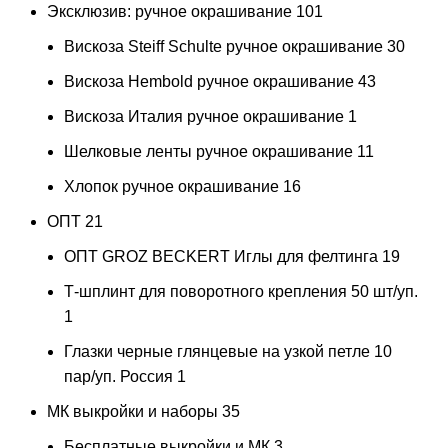
Эксклюзив: ручное окрашивание
101
Вискоза Steiff Schulte ручное окрашивание
30
Вискоза Hembold ручное окрашивание
43
Вискоза Италия ручное окрашивание
1
Шелковые ленты ручное окрашивание
11
Хлопок ручное окрашивание
16
ОПТ
21
ОПТ GROZ BECKERT Иглы для фелтинга
19
Т-шплинт для поворотного крепления 50 шт/уп.
1
Глазки черные глянцевые на узкой петле 10
пар/уп. Россия
1
МК выкройки и наборы
35
Бесплатные выкройки и МК
3