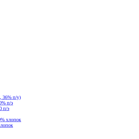
, 36% п/у)
0% п/э
0 п/э
0% хлопок
хлопок