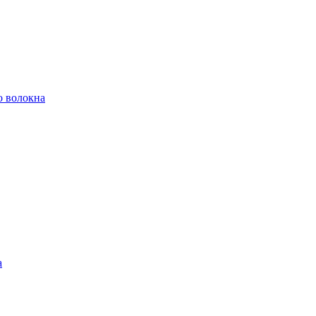
о волокна
а