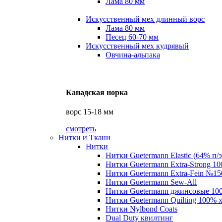
Лама 80 мм
Искусственный мех длинный ворс
Лама 80 мм
Песец 60-70 мм
Искусственный мех кудрявый
Овчина-альпака
Канадская норка
ворс 15-18 мм
смотреть
Нитки и Ткани
Нитки
Нитки Guetermann Elastic (64% п/э
Нитки Guetermann Extra-Strong 10
Нитки Guetermann Extra-Fein №15
Нитки Guetermann Sew-All
Нитки Guetermann джинсовые 10
Нитки Guetermann Quilting 100% 
Нитки Nylbond Coats
Dual Duty квилтинг