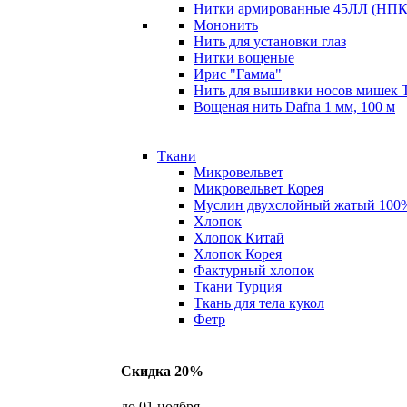
Нитки армированные 45ЛЛ (НПК 
Мононить
Нить для установки глаз
Нитки вощеные
Ирис "Гамма"
Нить для вышивки носов мишек 
Вощеная нить Dafna 1 мм, 100 м
Ткани
Микровельвет
Микровельвет Корея
Муслин двухслойный жатый 100
Хлопок
Хлопок Китай
Хлопок Корея
Фактурный хлопок
Ткани Турция
Ткань для тела кукол
Фетр
Скидка 20%
до 01 ноября