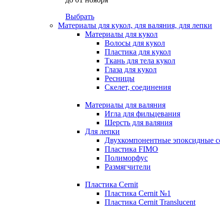
Выбрать
Материалы для кукол, для валяния, для лепки
Материалы для кукол
Волосы для кукол
Пластика для кукол
Ткань для тела кукол
Глаза для кукол
Ресницы
Скелет, соединения
Материалы для валяния
Игла для фильцевания
Шерсть для валяния
Для лепки
Двухкомпонентные эпоксидные с
Пластика FIMO
Полиморфус
Размягчители
Пластика Cernit
Пластика Cernit №1
Пластика Cernit Translucent