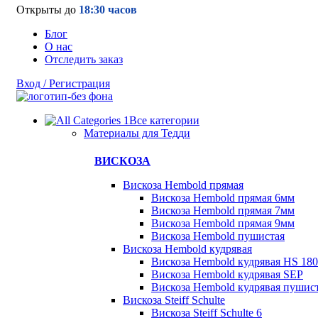
Открыты до
18:30 часов
Блог
О нас
Отследить заказ
Вход / Регистрация
Все категории
Материалы для Тедди
ВИСКОЗА
Вискоза Hembold прямая
Вискоза Hembold прямая 6мм
Вискоза Hembold прямая 7мм
Вискоза Hembold прямая 9мм
Вискоза Hembold пушистая
Вискоза Hembold кудрявая
Вискоза Hembold кудрявая HS 180
Вискоза Hembold кудрявая SEP
Вискоза Hembold кудрявая пушис
Вискоза Steiff Schulte
Вискоза Steiff Schulte 6