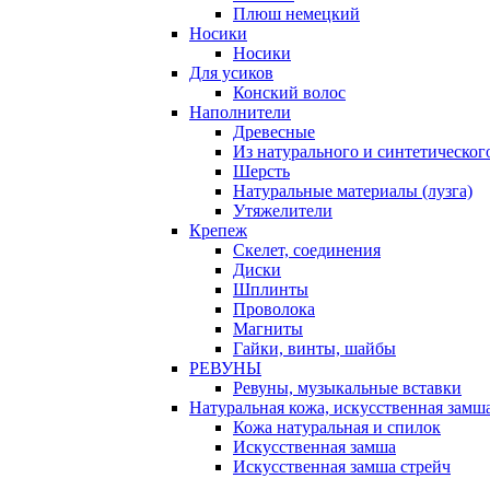
Плюш немецкий
Носики
Носики
Для усиков
Конский волос
Наполнители
Древесные
Из натурального и синтетическог
Шерсть
Натуральные материалы (лузга)
Утяжелители
Крепеж
Скелет, соединения
Диски
Шплинты
Проволока
Магниты
Гайки, винты, шайбы
РЕВУНЫ
Ревуны, музыкальные вставки
Натуральная кожа, искусственная замш
Кожа натуральная и спилок
Искусственная замша
Искусственная замша стрейч