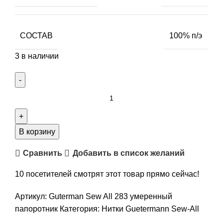
СОСТАВ
100% п/э
3 в наличии
Количество
товара
Нитки
универсальные
В корзину
Guterman
Сравнить
Добавить в список желаний
Creativ
Sew-
10
посетителей смотрят этот товар прямо сейчас!
All,
100%
Артикул:
Guterman Sew All 283 умеренный
п/
папоротник
Категория:
Нитки Guetermann Sew-All
э,