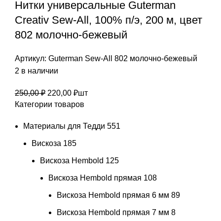
Нитки универсальные Guterman
Creativ Sew-All, 100% п/э, 200 м, цвет
802 молочно-бежевый
Артикул:
Guterman Sew-All 802 молочно-бежевый
2 в наличии
Первоначальная
Текущая
250,00
₽
220,00
₽
шт
Категории товаров
цена
цена:
составляла
220,00 ₽.
Материалы для Тедди
551
250,00 ₽.
Вискоза
185
Вискоза Hembold
125
Вискоза Hembold прямая
108
Вискоза Hembold прямая 6 мм
89
Вискоза Hembold прямая 7 мм
8