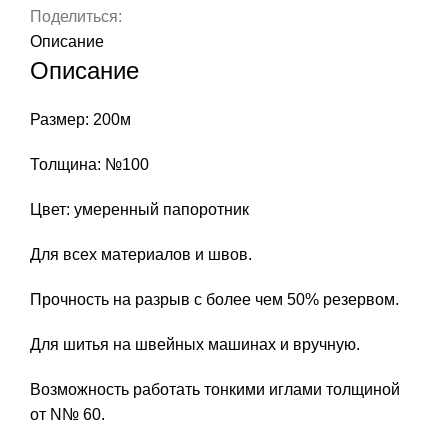
200
Поделиться:
м,
Описание
цвет
Описание
283
умеренный
Размер: 200м
папоротник
Толщина: №100
Цвет: умеренный папоротник
Для всех материалов и швов.
Прочность на разрыв с более чем 50% резервом.
Для шитья на швейных машинах и вручную.
Возможность работать тонкими иглами толщиной
от N№ 60.