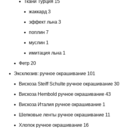
Ткани Турция
15
жаккард
3
эффект льна
3
поплин
7
муслин
1
имитация льна
1
Фетр
20
Эксклюзив: ручное окрашивание
101
Вискоза Steiff Schulte ручное окрашивание
30
Вискоза Hembold ручное окрашивание
43
Вискоза Италия ручное окрашивание
1
Шелковые ленты ручное окрашивание
11
Хлопок ручное окрашивание
16