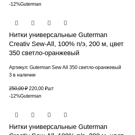
-12%
Guterman
Нитки универсальные Guterman
Creativ Sew-All, 100% п/э, 200 м, цвет
350 светло-оранжевый
Артикул:
Guterman Sew All 350 светло-оранжевый
3 в наличии
Первоначальная
Текущая
250,00
₽
220,00
₽
шт
цена
цена:
-12%
Guterman
составляла
220,00 ₽.
250,00 ₽.
Нитки универсальные Guterman