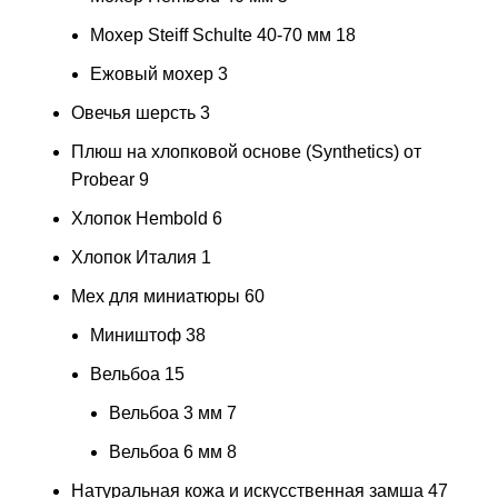
Мохер Steiff Schulte 40-70 мм
18
Ежовый мохер
3
Овечья шерсть
3
Плюш на хлопковой основе (Synthetics) от
Probear
9
Хлопок Hembold
6
Хлопок Италия
1
Мех для миниатюры
60
Миништоф
38
Вельбоа
15
Вельбоа 3 мм
7
Вельбоа 6 мм
8
Натуральная кожа и искусственная замша
47