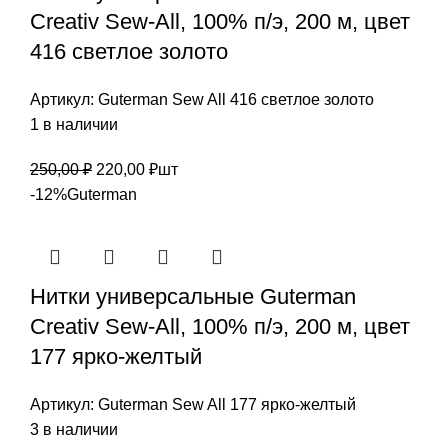
Creativ Sew-All, 100% п/э, 200 м, цвет
416 светлое золото
Артикул:
Guterman Sew All 416 светлое золото
1 в наличии
Первоначальная
Текущая
250,00
₽
220,00
₽
шт
цена
цена:
-12%
Guterman
составляла
220,00 ₽.
250,00 ₽.
Нитки универсальные Guterman
Creativ Sew-All, 100% п/э, 200 м, цвет
177 ярко-желтый
Артикул:
Guterman Sew All 177 ярко-желтый
3 в наличии