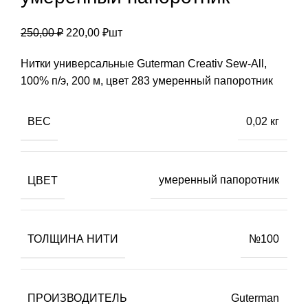
Первоначальная
Текущая
250,00
₽
220,00
₽
шт
цена
цена:
Нитки универсальные Guterman Creativ Sew-All,
составляла
220,00 ₽.
100% п/э, 200 м, цвет 283 умеренный папоротник
250,00 ₽.
ВЕС
0,02 кг
ЦВЕТ
умеренный папоротник
ТОЛЩИНА НИТИ
№100
ПРОИЗВОДИТЕЛЬ
Guterman