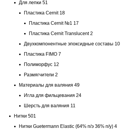
Для лепки
51
Пластика Cernit
18
Пластика Cernit №1
17
Пластика Cernit Translucent
2
Двухкомпонентные эпоксидные составы
10
Пластика FIMO
7
Полиморфус
12
Размягчители
2
Материалы для валяния
49
Игла для фильцевания
24
Шерсть для валяния
11
Нитки
501
Нитки Guetermann Elastic (64% п/э 36% п/у)
4