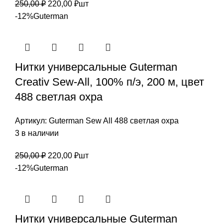
Первоначальная
Текущая
250,00
₽
220,00
₽
шт
цена
цена:
-12%
Guterman
составляла
220,00 ₽.
250,00 ₽.
Нитки универсальные Guterman
Creativ Sew-All, 100% п/э, 200 м, цвет
488 светлая охра
Артикул:
Guterman Sew All 488 светлая охра
3 в наличии
Первоначальная
Текущая
250,00
₽
220,00
₽
шт
цена
цена:
-12%
Guterman
составляла
220,00 ₽.
250,00 ₽.
Нитки универсальные Guterman