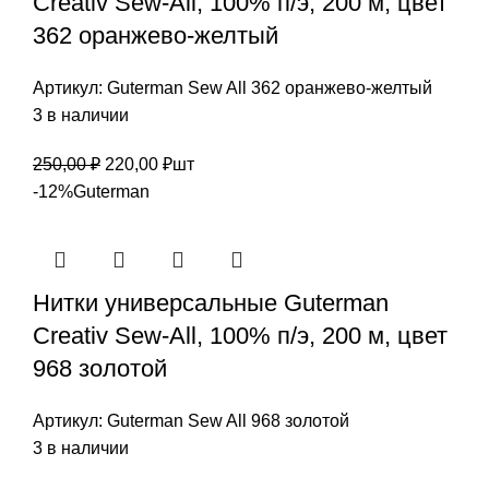
Creativ Sew-All, 100% п/э, 200 м, цвет
362 оранжево-желтый
Артикул:
Guterman Sew All 362 оранжево-желтый
3 в наличии
Первоначальная
Текущая
250,00
₽
220,00
₽
шт
цена
цена:
-12%
Guterman
составляла
220,00 ₽.
250,00 ₽.
Нитки универсальные Guterman
Creativ Sew-All, 100% п/э, 200 м, цвет
968 золотой
Артикул:
Guterman Sew All 968 золотой
3 в наличии