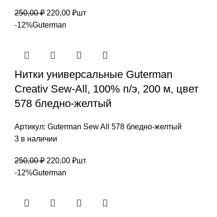
Первоначальная
Текущая
250,00
₽
220,00
₽
шт
цена
цена:
-12%
Guterman
составляла
220,00 ₽.
250,00 ₽.
Нитки универсальные Guterman
Creativ Sew-All, 100% п/э, 200 м, цвет
578 бледно-желтый
Артикул:
Guterman Sew All 578 бледно-желтый
3 в наличии
Первоначальная
Текущая
250,00
₽
220,00
₽
шт
цена
цена:
-12%
Guterman
составляла
220,00 ₽.
250,00 ₽.