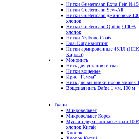
Нитки Guetermann Extra-Fein №15
Нитки Guetermann Sew-All
Нитки Guetermann джинсовые 10
хлопок
Нитки Guetermann Quilting 100%
хлопок
Нитки Nylbond Coats
Dual Duty квилтинг
Нитки армированные 45ЛЛ (НПК
Кирова)
Мононить
Нить для установки глаз
Нитки вощеные
Ирис "Гамма"
Нить для вышивки носов мишек 
Вощеная нить Dafna 1 мм, 100 м
Ткани
Микровельвет
Микровельвет Корея
Муслин двухслойный жатый 100
хлопок Китай
Хлопок
Хлопок Китай