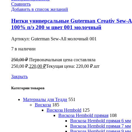
Сравнить
Добавить в список желаний
Нитки универсальные Guterman Creativ Sew-Al
100% п/э 200 м цвет 001 молочный
Артикул:
Guterman Sew-All молочный 001
7 в наличии
250,00
₽
Первоначальная цена составляла
250,00 ₽.
220,00
₽
Текущая цена: 220,00 ₽.
шт
Закрыть
Категории товаров
Материалы для Тедди
551
Вискоза
185
Вискоза Hembold
125
Вискоза Hembold прямая
108
Вискоза Hembold прямая 6 мм
Вискоза Hembold прямая 7 мм
Вискоза Hembold прямая 9 мм