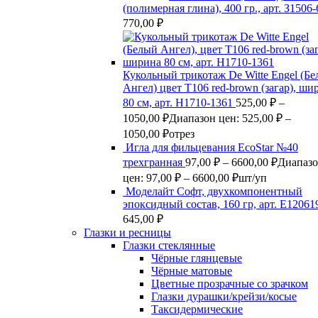
(полимерная глина), 400 гр., арт. З1506
770,00
₽
Кукольный трикотаж De Witte Engel (Б
Ангел) цвет Т106 red-brown (загар), ши
80 см, арт. Н1710-1361
525,00
₽
–
1050,00
₽
Диапазон цен: 525,00 ₽ –
1050,00 ₽
отрез
Игла для фильцевания EcoStar №40
трехгранная
97,00
₽
–
6600,00
₽
Диапаз
цен: 97,00 ₽ – 6600,00 ₽
шт/уп
Моделайт Софт, двухкомпонентный
эпоксидный состав, 160 гр, арт. Е12061
645,00
₽
Глазки и ресницы
Глазки стеклянные
Чёрные глянцевые
Чёрные матовые
Цветные прозрачные со зрачком
Глазки дурашки/крейзи/косые
Таксидермические