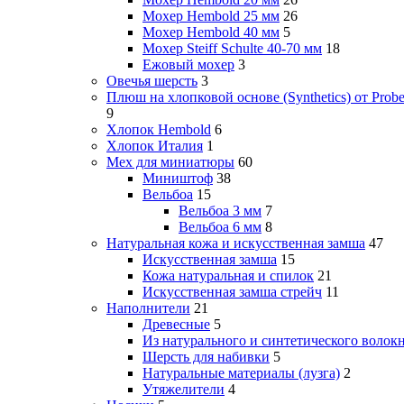
Мохер Hembold 25 мм
26
Мохер Hembold 40 мм
5
Мохер Steiff Schulte 40-70 мм
18
Ежовый мохер
3
Овечья шерсть
3
Плюш на хлопковой основе (Synthetics) от Probe
9
Хлопок Hembold
6
Хлопок Италия
1
Мех для миниатюры
60
Миништоф
38
Вельбоа
15
Вельбоа 3 мм
7
Вельбоа 6 мм
8
Натуральная кожа и искусственная замша
47
Искусственная замша
15
Кожа натуральная и спилок
21
Искусственная замша стрейч
11
Наполнители
21
Древесные
5
Из натурального и синтетического волок
Шерсть для набивки
5
Натуральные материалы (лузга)
2
Утяжелители
4