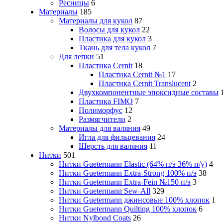
Ресницы
6
Материалы
185
Материалы для кукол
87
Волосы для кукол
22
Пластика для кукол
3
Ткань для тела кукол
7
Для лепки
51
Пластика Cernit
18
Пластика Cernit №1
17
Пластика Cernit Translucent
2
Двухкомпонентные эпоксидные составы
Пластика FIMO
7
Полиморфус
12
Размягчители
2
Материалы для валяния
49
Игла для фильцевания
24
Шерсть для валяния
11
Нитки
501
Нитки Guetermann Elastic (64% п/э 36% п/у)
4
Нитки Guetermann Extra-Strong 100% п/э
38
Нитки Guetermann Extra-Fein №150 п/э
3
Нитки Guetermann Sew-All
329
Нитки Guetermann джинсовые 100% хлопок
1
Нитки Guetermann Quilting 100% хлопок
6
Нитки Nylbond Coats
26