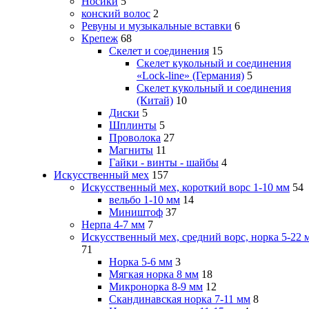
Носики
5
конский волос
2
Ревуны и музыкальные вставки
6
Крепеж
68
Скелет и соединения
15
Скелет кукольный и соединения
«Lock-line» (Германия)
5
Скелет кукольный и соединения
(Китай)
10
Диски
5
Шплинты
5
Проволока
27
Магниты
11
Гайки - винты - шайбы
4
Искусственный мех
157
Искусственный мех, короткий ворс 1-10 мм
54
вельбо 1-10 мм
14
Миништоф
37
Нерпа 4-7 мм
7
Искусственный мех, средний ворс, норка 5-22 
71
Норка 5-6 мм
3
Мягкая норка 8 мм
18
Микронорка 8-9 мм
12
Скандинавская норка 7-11 мм
8