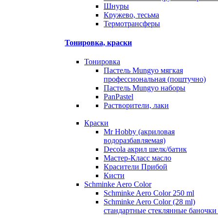
Шнуры
Кружево, тесьма
Термотрансферы
Тонировка, краски
Тонировка
Пастель Mungyo мягкая
профессиональная (поштучно)
Пастель Mungyo наборы
PanPastel
Растворители, лаки
Краски
Mr Hobby (акриловая
водоразбавляемая)
Decola акрил шелк/батик
Мастер-Класс масло
Красители Прибой
Кисти
Schminke Aero Color
Schminke Aero Color 250 ml
Schminke Aero Color (28 ml)
стандартные стеклянные баночки