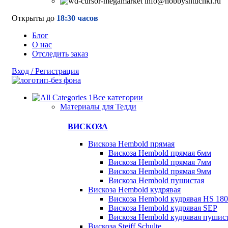
info@hobbyshtuchki.ru
Открыты до
18:30 часов
Блог
О нас
Отследить заказ
Вход / Регистрация
Все категории
Материалы для Тедди
ВИСКОЗА
Вискоза Hembold прямая
Вискоза Hembold прямая 6мм
Вискоза Hembold прямая 7мм
Вискоза Hembold прямая 9мм
Вискоза Hembold пушистая
Вискоза Hembold кудрявая
Вискоза Hembold кудрявая HS 180
Вискоза Hembold кудрявая SEP
Вискоза Hembold кудрявая пушис
Вискоза Steiff Schulte