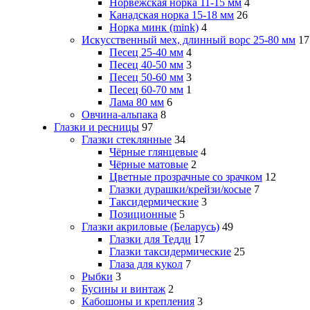
Норвежская норка 11-15 мм
4
Канадская норка 15-18 мм
26
Норка минк (mink)
4
Искусственный мех, длинный ворс 25-80 мм
17
Песец 25-40 мм
4
Песец 40-50 мм
3
Песец 50-60 мм
3
Песец 60-70 мм
1
Лама 80 мм
6
Овчина-альпака
8
Глазки и ресницы
97
Глазки стеклянные
34
Чёрные глянцевые
4
Чёрные матовые
2
Цветные прозрачные со зрачком
12
Глазки дурашки/крейзи/косые
7
Таксидермические
3
Позиционные
5
Глазки акриловые (Беларусь)
49
Глазки для Тедди
17
Глазки таксидермические
25
Глаза для кукол
7
Рыбки
3
Бусины и винтаж
2
Кабошоны и крепления
3