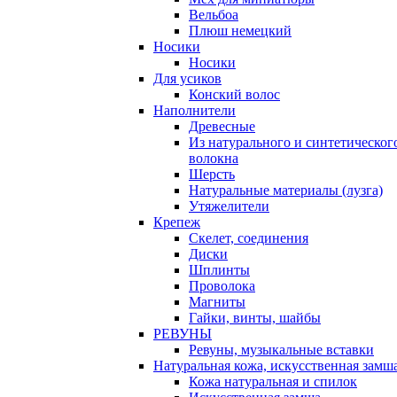
Вельбоа
Плюш немецкий
Носики
Носики
Для усиков
Конский волос
Наполнители
Древесные
Из натурального и синтетическог
волокна
Шерсть
Натуральные материалы (лузга)
Утяжелители
Крепеж
Скелет, соединения
Диски
Шплинты
Проволока
Магниты
Гайки, винты, шайбы
РЕВУНЫ
Ревуны, музыкальные вставки
Натуральная кожа, искусственная замш
Кожа натуральная и спилок