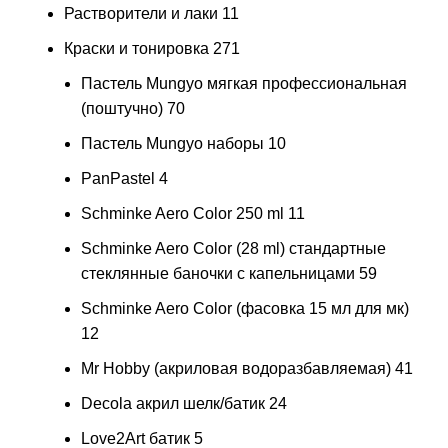
Растворители и лаки
11
Краски и тонировка
271
Пастель Mungyo мягкая профессиональная
(поштучно)
70
Пастель Mungyo наборы
10
PanPastel
4
Schminke Aero Color 250 ml
11
Schminke Aero Color (28 ml) стандартные
стеклянные баночки с капельницами
59
Schminke Aero Color (фасовка 15 мл для мк)
12
Mr Hobby (акриловая водоразбавляемая)
41
Decola акрил шелк/батик
24
Love2Art батик
5