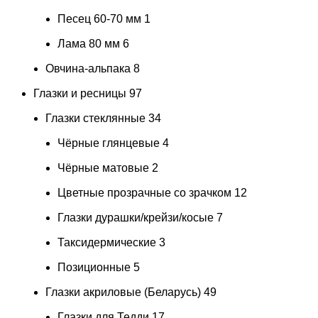
Песец 60-70 мм
1
Лама 80 мм
6
Овчина-альпака
8
Глазки и ресницы
97
Глазки стеклянные
34
Чёрные глянцевые
4
Чёрные матовые
2
Цветные прозрачные со зрачком
12
Глазки дурашки/крейзи/косые
7
Таксидермические
3
Позиционные
5
Глазки акриловые (Беларусь)
49
Глазки для Тедди
17