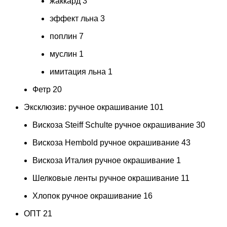
жаккард
3
эффект льна
3
поплин
7
муслин
1
имитация льна
1
Фетр
20
Эксклюзив: ручное окрашивание
101
Вискоза Steiff Schulte ручное окрашивание
30
Вискоза Hembold ручное окрашивание
43
Вискоза Италия ручное окрашивание
1
Шелковые ленты ручное окрашивание
11
Хлопок ручное окрашивание
16
ОПТ
21