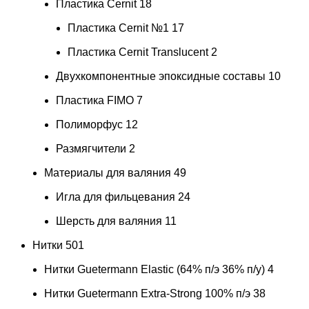
Пластика Cernit
18
Пластика Cernit №1
17
Пластика Cernit Translucent
2
Двухкомпонентные эпоксидные составы
10
Пластика FIMO
7
Полиморфус
12
Размягчители
2
Материалы для валяния
49
Игла для фильцевания
24
Шерсть для валяния
11
Нитки
501
Нитки Guetermann Elastic (64% п/э 36% п/у)
4
Нитки Guetermann Extra-Strong 100% п/э
38