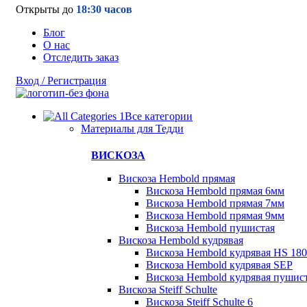
Открыты до
18:30 часов
Блог
О нас
Отследить заказ
Вход / Регистрация
Все категории
Материалы для Тедди
ВИСКОЗА
Вискоза Hembold прямая
Вискоза Hembold прямая 6мм
Вискоза Hembold прямая 7мм
Вискоза Hembold прямая 9мм
Вискоза Hembold пушистая
Вискоза Hembold кудрявая
Вискоза Hembold кудрявая HS 180
Вискоза Hembold кудрявая SEP
Вискоза Hembold кудрявая пушис
Вискоза Steiff Schulte
Вискоза Steiff Schulte 6