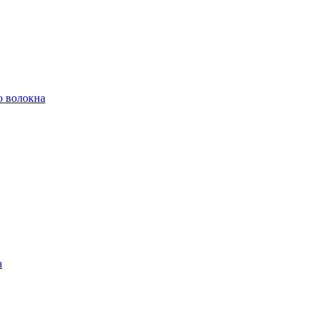
о волокна
а