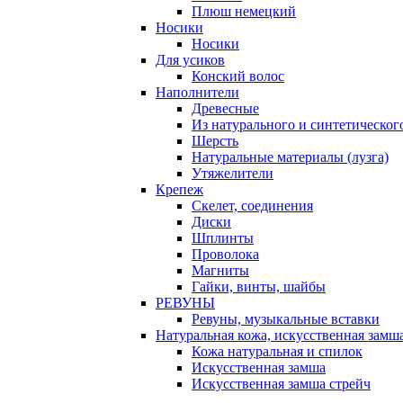
Плюш немецкий
Носики
Носики
Для усиков
Конский волос
Наполнители
Древесные
Из натурального и синтетическог
Шерсть
Натуральные материалы (лузга)
Утяжелители
Крепеж
Скелет, соединения
Диски
Шплинты
Проволока
Магниты
Гайки, винты, шайбы
РЕВУНЫ
Ревуны, музыкальные вставки
Натуральная кожа, искусственная замш
Кожа натуральная и спилок
Искусственная замша
Искусственная замша стрейч