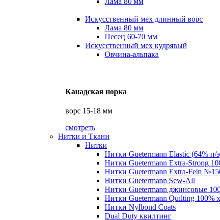
Лама 80 мм
Искусственный мех длинный ворс
Лама 80 мм
Песец 60-70 мм
Искусственный мех кудрявый
Овчина-альпака
Канадская норка
ворс 15-18 мм
смотреть
Нитки и Ткани
Нитки
Нитки Guetermann Elastic (64% п/э
Нитки Guetermann Extra-Strong 10
Нитки Guetermann Extra-Fein №15
Нитки Guetermann Sew-All
Нитки Guetermann джинсовые 10
Нитки Guetermann Quilting 100% 
Нитки Nylbond Coats
Dual Duty квилтинг