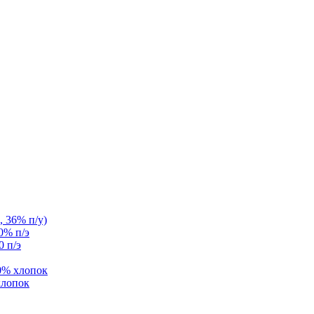
, 36% п/у)
0% п/э
0 п/э
0% хлопок
хлопок