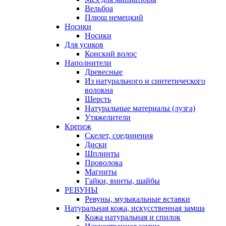
Вельбоа
Плюш немецкий
Носики
Носики
Для усиков
Конский волос
Наполнители
Древесные
Из натурального и синтетического
волокна
Шерсть
Натуральные материалы (лузга)
Утяжелители
Крепеж
Скелет, соединения
Диски
Шплинты
Проволока
Магниты
Гайки, винты, шайбы
РЕВУНЫ
Ревуны, музыкальные вставки
Натуральная кожа, искусственная замша
Кожа натуральная и спилок