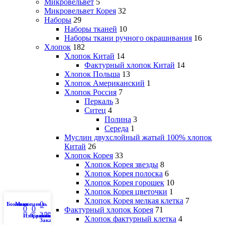
Микровельвет
5
Микровельвет Корея
32
Наборы
29
Наборы тканей
10
Наборы ткани ручного окрашивания
16
Хлопок
182
Хлопок Китай
14
Фактурный хлопок Китай
14
Хлопок Польша
13
Хлопок Американский
1
Хлопок Россия
7
Перкаль
3
Ситец
4
Полина
3
Середа
1
Муслин двухслойный жатый 100% хлопок
Китай
26
Хлопок Корея
33
Хлопок Корея звезды
8
Хлопок Корея полоска
6
Хлопок Корея горошек
10
Хлопок Корея цветочки
1
Хлопок Корея мелкая клетка
7
0
Боковая панель
Меню
0
0
Фактурный хлопок Корея
71
элемент
Избранное
Сравнить
Хлопок фактурный клетка
4
Заказ