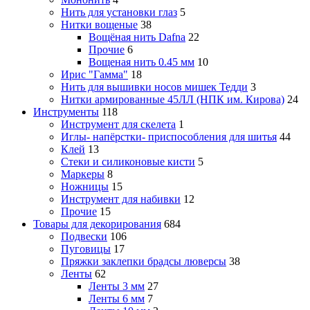
Нить для установки глаз
5
Нитки вощеные
38
Вощёная нить Dafna
22
Прочие
6
Вощеная нить 0.45 мм
10
Ирис "Гамма"
18
Нить для вышивки носов мишек Тедди
3
Нитки армированные 45ЛЛ (НПК им. Кирова)
24
Инструменты
118
Инструмент для скелета
1
Иглы- напёрстки- приспособления для шитья
44
Клей
13
Стеки и силиконовые кисти
5
Маркеры
8
Ножницы
15
Инструмент для набивки
12
Прочие
15
Товары для декорирования
684
Подвески
106
Пуговицы
17
Пряжки заклепки брадсы люверсы
38
Ленты
62
Ленты 3 мм
27
Ленты 6 мм
7