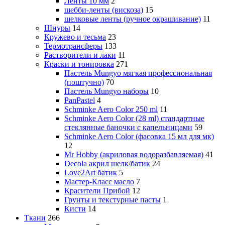
Ленты 10 мм
2
шебби-ленты (вискоза)
15
шелковые ленты (ручное окрашивание)
11
Шнуры
14
Кружево и тесьма
23
Термотрансферы
133
Растворители и лаки
11
Краски и тонировка
271
Пастель Mungyo мягкая профессиональная
(поштучно)
70
Пастель Mungyo наборы
10
PanPastel
4
Schminke Aero Color 250 ml
11
Schminke Aero Color (28 ml) стандартные
стеклянные баночки с капельницами
59
Schminke Aero Color (фасовка 15 мл для мк)
12
Mr Hobby (акриловая водоразбавляемая)
41
Decola акрил шелк/батик
24
Love2Art батик
5
Мастер-Класс масло
7
Красители Прибой
12
Грунты и текстурные пасты
1
Кисти
14
Ткани
266