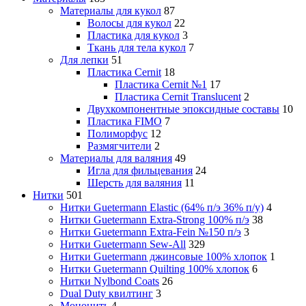
Материалы для кукол
87
Волосы для кукол
22
Пластика для кукол
3
Ткань для тела кукол
7
Для лепки
51
Пластика Cernit
18
Пластика Cernit №1
17
Пластика Cernit Translucent
2
Двухкомпонентные эпоксидные составы
10
Пластика FIMO
7
Полиморфус
12
Размягчители
2
Материалы для валяния
49
Игла для фильцевания
24
Шерсть для валяния
11
Нитки
501
Нитки Guetermann Elastic (64% п/э 36% п/у)
4
Нитки Guetermann Extra-Strong 100% п/э
38
Нитки Guetermann Extra-Fein №150 п/э
3
Нитки Guetermann Sew-All
329
Нитки Guetermann джинсовые 100% хлопок
1
Нитки Guetermann Quilting 100% хлопок
6
Нитки Nylbond Coats
26
Dual Duty квилтинг
3
Мононить
4