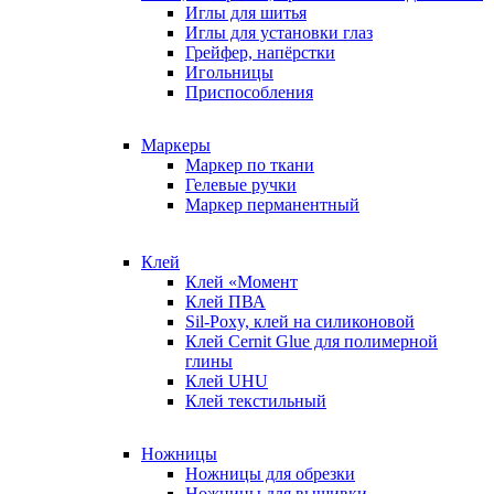
Иглы для шитья
Иглы для установки глаз
Грейфер, напёрстки
Игольницы
Приспособления
Маркеры
Маркер по ткани
Гелевые ручки
Маркер перманентный
Клей
Клей «Момент
Клей ПВА
Sil-Poxy, клей на силиконовой
Клей Cernit Glue для полимерной
глины
Клей UHU
Клей текстильный
Ножницы
Ножницы для обрезки
Ножницы для вышивки