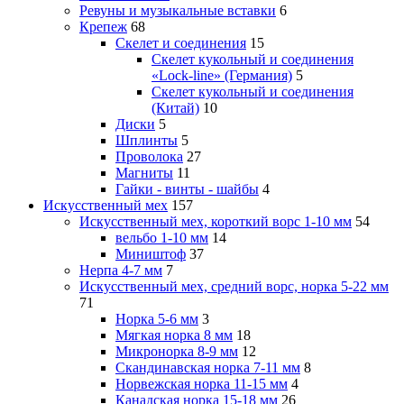
Ревуны и музыкальные вставки
6
Крепеж
68
Скелет и соединения
15
Скелет кукольный и соединения
«Lock-line» (Германия)
5
Скелет кукольный и соединения
(Китай)
10
Диски
5
Шплинты
5
Проволока
27
Магниты
11
Гайки - винты - шайбы
4
Искусственный мех
157
Искусственный мех, короткий ворс 1-10 мм
54
вельбо 1-10 мм
14
Миништоф
37
Нерпа 4-7 мм
7
Искусственный мех, средний ворс, норка 5-22 мм
71
Норка 5-6 мм
3
Мягкая норка 8 мм
18
Микронорка 8-9 мм
12
Скандинавская норка 7-11 мм
8
Норвежская норка 11-15 мм
4
Канадская норка 15-18 мм
26