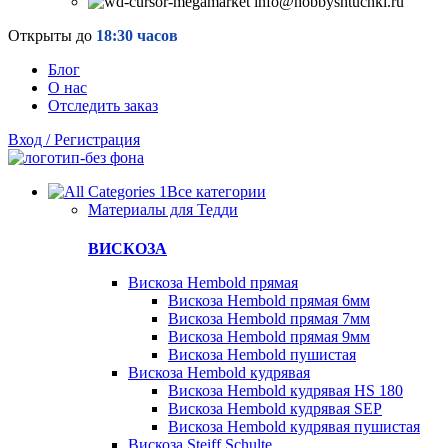
info@hobbyshtuchki.ru
Открыты до
18:30 часов
Блог
О нас
Отследить заказ
Вход / Регистрация
Все категории
Материалы для Тедди
ВИСКОЗА
Вискоза Hembold прямая
Вискоза Hembold прямая 6мм
Вискоза Hembold прямая 7мм
Вискоза Hembold прямая 9мм
Вискоза Hembold пушистая
Вискоза Hembold кудрявая
Вискоза Hembold кудрявая HS 180
Вискоза Hembold кудрявая SEP
Вискоза Hembold кудрявая пушистая
Вискоза Steiff Schulte