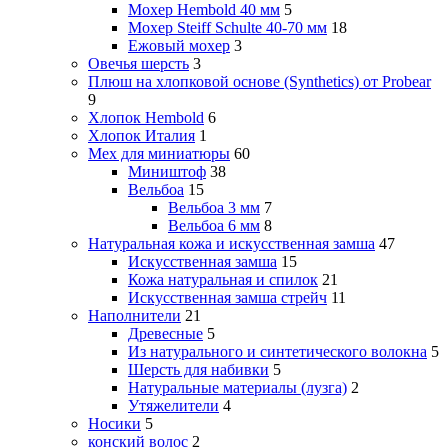
Мохер Hembold 40 мм
5
Мохер Steiff Schulte 40-70 мм
18
Ежовый мохер
3
Овечья шерсть
3
Плюш на хлопковой основе (Synthetics) от Probear
9
Хлопок Hembold
6
Хлопок Италия
1
Мех для миниатюры
60
Миништоф
38
Вельбоа
15
Вельбоа 3 мм
7
Вельбоа 6 мм
8
Натуральная кожа и искусственная замша
47
Искусственная замша
15
Кожа натуральная и спилок
21
Искусственная замша стрейч
11
Наполнители
21
Древесные
5
Из натурального и синтетического волокна
5
Шерсть для набивки
5
Натуральные материалы (лузга)
2
Утяжелители
4
Носики
5
конский волос
2