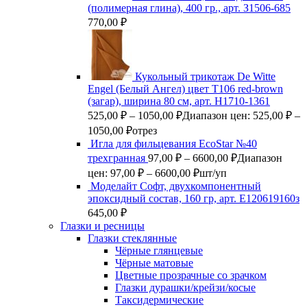
(полимерная глина), 400 гр., арт. З1506-685
770,00
₽
Кукольный трикотаж De Witte
Engel (Белый Ангел) цвет Т106 red-brown
(загар), ширина 80 см, арт. Н1710-1361
525,00
₽
–
1050,00
₽
Диапазон цен: 525,00 ₽ –
1050,00 ₽
отрез
Игла для фильцевания EcoStar №40
трехгранная
97,00
₽
–
6600,00
₽
Диапазон
цен: 97,00 ₽ – 6600,00 ₽
шт/уп
Моделайт Софт, двухкомпонентный
эпоксидный состав, 160 гр, арт. Е120619160з
645,00
₽
Глазки и ресницы
Глазки стеклянные
Чёрные глянцевые
Чёрные матовые
Цветные прозрачные со зрачком
Глазки дурашки/крейзи/косые
Таксидермические