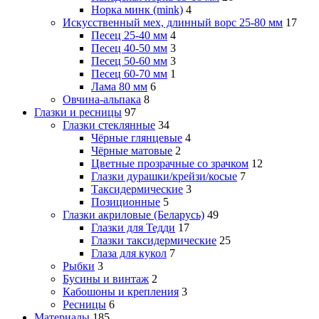
Норка минк (mink)
4
Искусственный мех, длинный ворс 25-80 мм
17
Песец 25-40 мм
4
Песец 40-50 мм
3
Песец 50-60 мм
3
Песец 60-70 мм
1
Лама 80 мм
6
Овчина-альпака
8
Глазки и ресницы
97
Глазки стеклянные
34
Чёрные глянцевые
4
Чёрные матовые
2
Цветные прозрачные со зрачком
12
Глазки дурашки/крейзи/косые
7
Таксидермические
3
Позиционные
5
Глазки акриловые (Беларусь)
49
Глазки для Тедди
17
Глазки таксидермические
25
Глаза для кукол
7
Рыбки
3
Бусины и винтаж
2
Кабошоны и крепления
3
Ресницы
6
Материалы
185