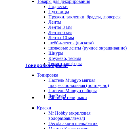
Товары для декорирования
Подвески
Пуговицы
Пряжки, заклепки, брадсы, люверсы
Ленты
Ленты 3 мм
Ленты 6 мм
Ленты 10 мм
шебби-ленты (вискоза)
шелковые ленты (ручное окрашивание)
Шнуры
Кружево, тесьма
Термотрансферы
Тонировка, краски
Тонировка
Пастель Mungyo мягкая
профессиональная (поштучно)
Пастель Mungyo наборы
PanPastel
Растворители, лаки
Краски
Mr Hobby (акриловая
водоразбавляемая)
Decola акрил шелк/батик
Мастер-Класс масло