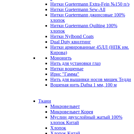
Нитки Guetermann Extra-Fein №150 п/э
Нитки Guetermann Sew-All
Нитки Guetermann джинсовые 100%
хлопок
Нитки Guetermann Quilting 100%
хлопок
Нитки Nylbond Coats
Dual Duty квилтинг
Нитки армированные 45ЛЛ (НПК им.
Кирова)
Мононить
Нить для установки глаз
Нитки вощеные
Ирис "Гамма"
Нить для вышивки носов мишек Тедди
Вощеная нить Dafna 1 мм, 100 м
Ткани
Микровельвет
Микровельвет Корея
Муслин двухслойный жатый 100%
хлопок Китай
Хлопок
Хлопок Китай