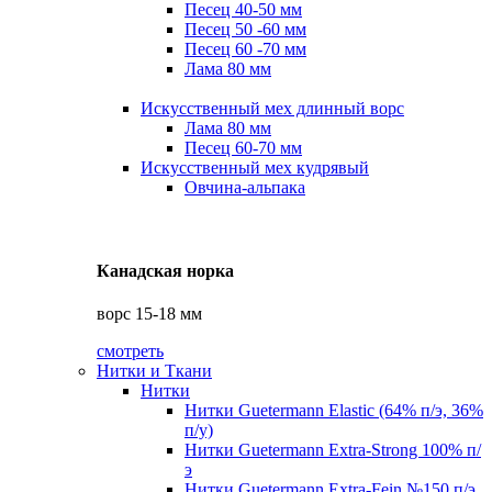
Песец 40-50 мм
Песец 50 -60 мм
Песец 60 -70 мм
Лама 80 мм
Искусственный мех длинный ворс
Лама 80 мм
Песец 60-70 мм
Искусственный мех кудрявый
Овчина-альпака
Канадская норка
ворс 15-18 мм
смотреть
Нитки и Ткани
Нитки
Нитки Guetermann Elastic (64% п/э, 36%
п/у)
Нитки Guetermann Extra-Strong 100% п/
э
Нитки Guetermann Extra-Fein №150 п/э