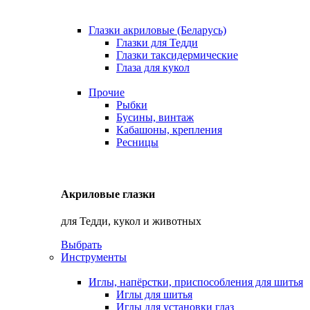
Глазки акриловые (Беларусь)
Глазки для Тедди
Глазки таксидермические
Глаза для кукол
Прочие
Рыбки
Бусины, винтаж
Кабашоны, крепления
Ресницы
Акриловые глазки
для Тедди, кукол и животных
Выбрать
Инструменты
Иглы, напёрстки, приспособления для шитья
Иглы для шитья
Иглы для установки глаз