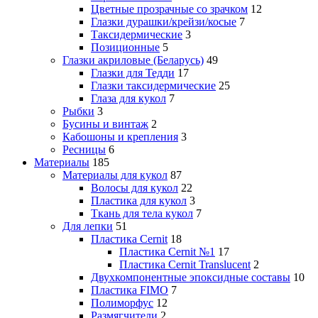
Цветные прозрачные со зрачком
12
Глазки дурашки/крейзи/косые
7
Таксидермические
3
Позиционные
5
Глазки акриловые (Беларусь)
49
Глазки для Тедди
17
Глазки таксидермические
25
Глаза для кукол
7
Рыбки
3
Бусины и винтаж
2
Кабошоны и крепления
3
Ресницы
6
Материалы
185
Материалы для кукол
87
Волосы для кукол
22
Пластика для кукол
3
Ткань для тела кукол
7
Для лепки
51
Пластика Cernit
18
Пластика Cernit №1
17
Пластика Cernit Translucent
2
Двухкомпонентные эпоксидные составы
10
Пластика FIMO
7
Полиморфус
12
Размягчители
2