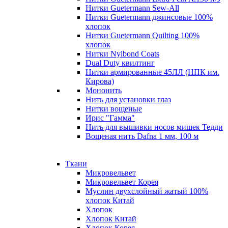
Нитки Guetermann Sew-All
Нитки Guetermann джинсовые 100%
хлопок
Нитки Guetermann Quilting 100%
хлопок
Нитки Nylbond Coats
Dual Duty квилтинг
Нитки армированные 45ЛЛ (НПК им.
Кирова)
Мононить
Нить для установки глаз
Нитки вощеные
Ирис "Гамма"
Нить для вышивки носов мишек Тедди
Вощеная нить Dafna 1 мм, 100 м
Ткани
Микровельвет
Микровельвет Корея
Муслин двухслойный жатый 100%
хлопок Китай
Хлопок
Хлопок Китай
Хлопок Корея