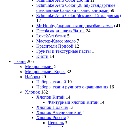
Schminke Aero Color 250 ml
11
Schminke Aero Color (28 ml) стандартные
стеклянные баночки с капельницами
59
Schminke Aero Color (фасовка 15 мл для мк)
12
Mr Hobby (акриловая водоразбавляемая)
41
Decola акрил шелк/батик
24
Love2Art батик
5
Мастер-Класс масло
7
Красители Прибой
12
Грунты и текстурные пасты
1
Кисти
14
Ткани
266
Микровельвет
5
Микровельвет Корея
32
Наборы
29
Наборы тканей
10
Наборы ткани ручного окрашивания
16
Хлопок
182
Хлопок Китай
14
Фактурный хлопок Китай
14
Хлопок Польша
13
Хлопок Американский
1
Хлопок Россия
7
Перкаль
3