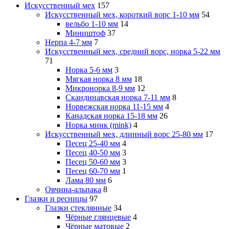
Искусственный мех
157
Искусственный мех, короткий ворс 1-10 мм
54
вельбо 1-10 мм
14
Миништоф
37
Нерпа 4-7 мм
7
Искусственный мех, средний ворс, норка 5-22 мм
71
Норка 5-6 мм
3
Мягкая норка 8 мм
18
Микронорка 8-9 мм
12
Скандинавская норка 7-11 мм
8
Норвежская норка 11-15 мм
4
Канадская норка 15-18 мм
26
Норка минк (mink)
4
Искусственный мех, длинный ворс 25-80 мм
17
Песец 25-40 мм
4
Песец 40-50 мм
3
Песец 50-60 мм
3
Песец 60-70 мм
1
Лама 80 мм
6
Овчина-альпака
8
Глазки и ресницы
97
Глазки стеклянные
34
Чёрные глянцевые
4
Чёрные матовые
2