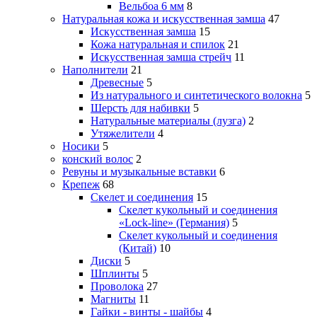
Вельбоа 6 мм
8
Натуральная кожа и искусственная замша
47
Искусственная замша
15
Кожа натуральная и спилок
21
Искусственная замша стрейч
11
Наполнители
21
Древесные
5
Из натурального и синтетического волокна
5
Шерсть для набивки
5
Натуральные материалы (лузга)
2
Утяжелители
4
Носики
5
конский волос
2
Ревуны и музыкальные вставки
6
Крепеж
68
Скелет и соединения
15
Скелет кукольный и соединения
«Lock-line» (Германия)
5
Скелет кукольный и соединения
(Китай)
10
Диски
5
Шплинты
5
Проволока
27
Магниты
11
Гайки - винты - шайбы
4