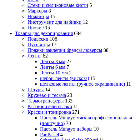
Стеки и силиконовые кисти
5
Маркеры
8
Ножницы
15
Инструмент для набивки
12
Прочие
15
Товары для декорирования
684
Подвески
106
Пуговицы
17
Пряжки заклепки брадсы люверсы
38
Ленты
62
Ленты 3 мм
27
Ленты 6 мм
7
Ленты 10 мм
2
шебби-ленты (вискоза)
15
шелковые ленты (ручное окрашивание)
11
Шнуры
14
Кружево и тесьма
23
Термотрансферы
133
Растворители и лаки
11
Краски и тонировка
271
Пастель Mungyo мягкая профессиональная
(поштучно)
70
Пастель Mungyo наборы
10
PanPastel
4