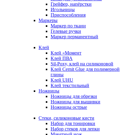
Грейфер, напёрстки
Игольницы
Приспособления
Маркеры
Маркер по ткани
Гелевые ручки
Маркер перманентный
Клей
Клей «Момент
Клей ПВА
Sil-Poxy, клей на силиконовой
Клей Cernit Glue для полимерной
глины
Клей UHU
Клей текстильный
Ножницы
Ножницы для обрезки
Ножницы для вышивки
Ножницы острые
Стеки, силиконовые кисти
Набор для тонировки
Набор стеков для лепки
Макетный нож,