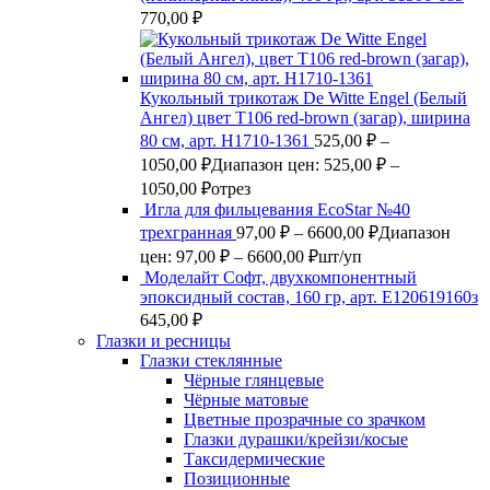
770,00
₽
Кукольный трикотаж De Witte Engel (Белый
Ангел) цвет Т106 red-brown (загар), ширина
80 см, арт. Н1710-1361
525,00
₽
–
1050,00
₽
Диапазон цен: 525,00 ₽ –
1050,00 ₽
отрез
Игла для фильцевания EcoStar №40
трехгранная
97,00
₽
–
6600,00
₽
Диапазон
цен: 97,00 ₽ – 6600,00 ₽
шт/уп
Моделайт Софт, двухкомпонентный
эпоксидный состав, 160 гр, арт. Е120619160з
645,00
₽
Глазки и ресницы
Глазки стеклянные
Чёрные глянцевые
Чёрные матовые
Цветные прозрачные со зрачком
Глазки дурашки/крейзи/косые
Таксидермические
Позиционные