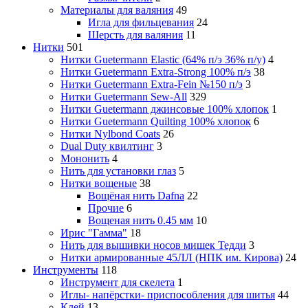
Материалы для валяния
49
Игла для фильцевания
24
Шерсть для валяния
11
Нитки
501
Нитки Guetermann Elastic (64% п/э 36% п/у)
4
Нитки Guetermann Extra-Strong 100% п/э
38
Нитки Guetermann Extra-Fein №150 п/э
3
Нитки Guetermann Sew-All
329
Нитки Guetermann джинсовые 100% хлопок
1
Нитки Guetermann Quilting 100% хлопок
6
Нитки Nylbond Coats
26
Dual Duty квилтинг
3
Мононить
4
Нить для установки глаз
5
Нитки вощеные
38
Вощёная нить Dafna
22
Прочие
6
Вощеная нить 0.45 мм
10
Ирис "Гамма"
18
Нить для вышивки носов мишек Тедди
3
Нитки армированные 45ЛЛ (НПК им. Кирова)
24
Инструменты
118
Инструмент для скелета
1
Иглы- напёрстки- приспособления для шитья
44
Клей
13