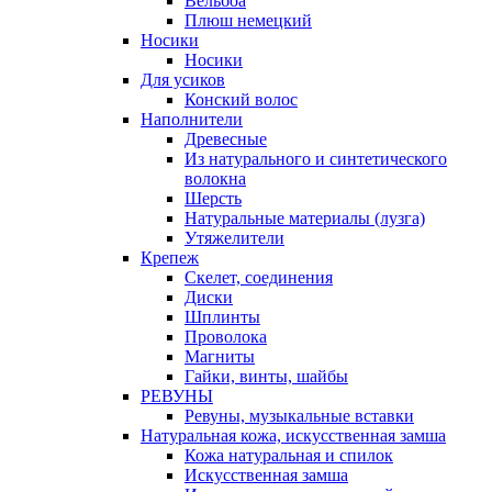
Вельбоа
Плюш немецкий
Носики
Носики
Для усиков
Конский волос
Наполнители
Древесные
Из натурального и синтетического
волокна
Шерсть
Натуральные материалы (лузга)
Утяжелители
Крепеж
Скелет, соединения
Диски
Шплинты
Проволока
Магниты
Гайки, винты, шайбы
РЕВУНЫ
Ревуны, музыкальные вставки
Натуральная кожа, искусственная замша
Кожа натуральная и спилок
Искусственная замша