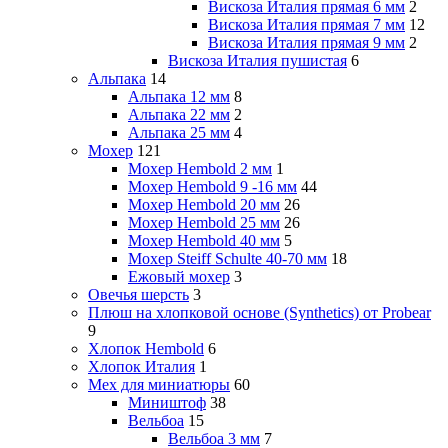
Вискоза Италия прямая 6 мм
2
Вискоза Италия прямая 7 мм
12
Вискоза Италия прямая 9 мм
2
Вискоза Италия пушистая
6
Альпака
14
Альпака 12 мм
8
Альпака 22 мм
2
Альпака 25 мм
4
Мохер
121
Мохер Hembold 2 мм
1
Мохер Hembold 9 -16 мм
44
Мохер Hembold 20 мм
26
Мохер Hembold 25 мм
26
Мохер Hembold 40 мм
5
Мохер Steiff Schulte 40-70 мм
18
Ежовый мохер
3
Овечья шерсть
3
Плюш на хлопковой основе (Synthetics) от Probear
9
Хлопок Hembold
6
Хлопок Италия
1
Мех для миниатюры
60
Миништоф
38
Вельбоа
15
Вельбоа 3 мм
7