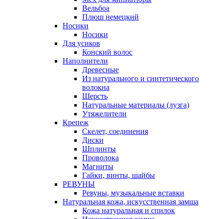
Вельбоа
Плюш немецкий
Носики
Носики
Для усиков
Конский волос
Наполнители
Древесные
Из натурального и синтетического
волокна
Шерсть
Натуральные материалы (лузга)
Утяжелители
Крепеж
Скелет, соединения
Диски
Шплинты
Проволока
Магниты
Гайки, винты, шайбы
РЕВУНЫ
Ревуны, музыкальные вставки
Натуральная кожа, искусственная замша
Кожа натуральная и спилок