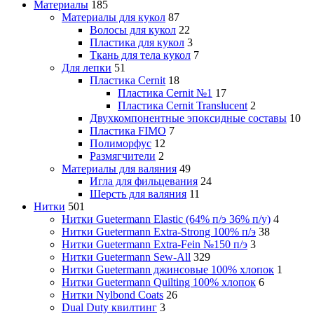
Материалы
185
Материалы для кукол
87
Волосы для кукол
22
Пластика для кукол
3
Ткань для тела кукол
7
Для лепки
51
Пластика Cernit
18
Пластика Cernit №1
17
Пластика Cernit Translucent
2
Двухкомпонентные эпоксидные составы
10
Пластика FIMO
7
Полиморфус
12
Размягчители
2
Материалы для валяния
49
Игла для фильцевания
24
Шерсть для валяния
11
Нитки
501
Нитки Guetermann Elastic (64% п/э 36% п/у)
4
Нитки Guetermann Extra-Strong 100% п/э
38
Нитки Guetermann Extra-Fein №150 п/э
3
Нитки Guetermann Sew-All
329
Нитки Guetermann джинсовые 100% хлопок
1
Нитки Guetermann Quilting 100% хлопок
6
Нитки Nylbond Coats
26
Dual Duty квилтинг
3