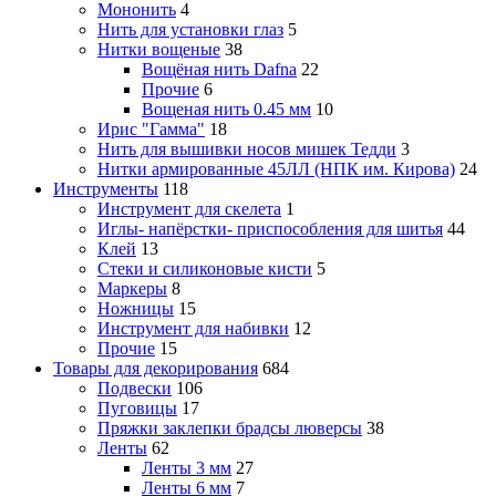
Мононить
4
Нить для установки глаз
5
Нитки вощеные
38
Вощёная нить Dafna
22
Прочие
6
Вощеная нить 0.45 мм
10
Ирис "Гамма"
18
Нить для вышивки носов мишек Тедди
3
Нитки армированные 45ЛЛ (НПК им. Кирова)
24
Инструменты
118
Инструмент для скелета
1
Иглы- напёрстки- приспособления для шитья
44
Клей
13
Стеки и силиконовые кисти
5
Маркеры
8
Ножницы
15
Инструмент для набивки
12
Прочие
15
Товары для декорирования
684
Подвески
106
Пуговицы
17
Пряжки заклепки брадсы люверсы
38
Ленты
62
Ленты 3 мм
27
Ленты 6 мм
7