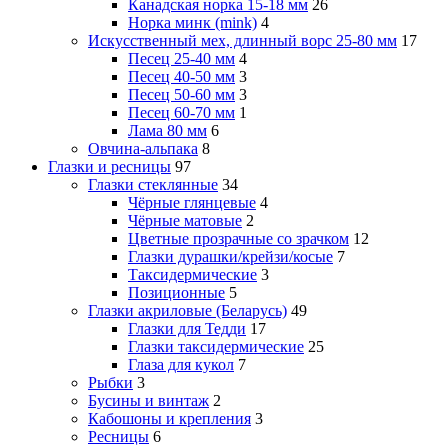
Канадская норка 15-18 мм
26
Норка минк (mink)
4
Искусственный мех, длинный ворс 25-80 мм
17
Песец 25-40 мм
4
Песец 40-50 мм
3
Песец 50-60 мм
3
Песец 60-70 мм
1
Лама 80 мм
6
Овчина-альпака
8
Глазки и ресницы
97
Глазки стеклянные
34
Чёрные глянцевые
4
Чёрные матовые
2
Цветные прозрачные со зрачком
12
Глазки дурашки/крейзи/косые
7
Таксидермические
3
Позиционные
5
Глазки акриловые (Беларусь)
49
Глазки для Тедди
17
Глазки таксидермические
25
Глаза для кукол
7
Рыбки
3
Бусины и винтаж
2
Кабошоны и крепления
3
Ресницы
6