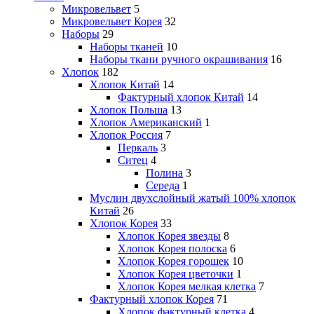
Микровельвет
5
Микровельвет Корея
32
Наборы
29
Наборы тканей
10
Наборы ткани ручного окрашивания
16
Хлопок
182
Хлопок Китай
14
Фактурный хлопок Китай
14
Хлопок Польша
13
Хлопок Американский
1
Хлопок Россия
7
Перкаль
3
Ситец
4
Полина
3
Середа
1
Муслин двухслойный жатый 100% хлопок
Китай
26
Хлопок Корея
33
Хлопок Корея звезды
8
Хлопок Корея полоска
6
Хлопок Корея горошек
10
Хлопок Корея цветочки
1
Хлопок Корея мелкая клетка
7
Фактурный хлопок Корея
71
Хлопок фактурный клетка
4