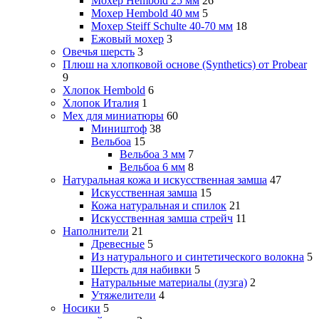
Мохер Hembold 25 мм
26
Мохер Hembold 40 мм
5
Мохер Steiff Schulte 40-70 мм
18
Ежовый мохер
3
Овечья шерсть
3
Плюш на хлопковой основе (Synthetics) от Probear
9
Хлопок Hembold
6
Хлопок Италия
1
Мех для миниатюры
60
Миништоф
38
Вельбоа
15
Вельбоа 3 мм
7
Вельбоа 6 мм
8
Натуральная кожа и искусственная замша
47
Искусственная замша
15
Кожа натуральная и спилок
21
Искусственная замша стрейч
11
Наполнители
21
Древесные
5
Из натурального и синтетического волокна
5
Шерсть для набивки
5
Натуральные материалы (лузга)
2
Утяжелители
4
Носики
5