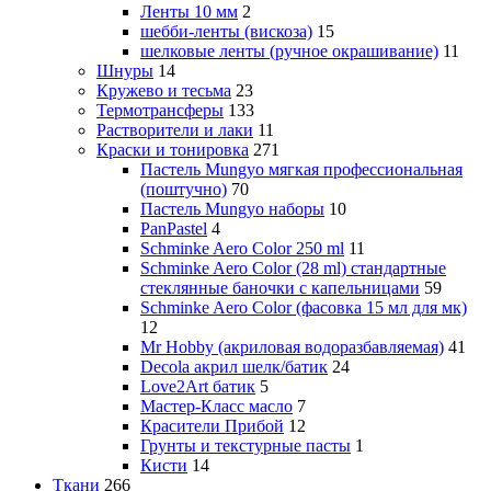
Ленты 10 мм
2
шебби-ленты (вискоза)
15
шелковые ленты (ручное окрашивание)
11
Шнуры
14
Кружево и тесьма
23
Термотрансферы
133
Растворители и лаки
11
Краски и тонировка
271
Пастель Mungyo мягкая профессиональная
(поштучно)
70
Пастель Mungyo наборы
10
PanPastel
4
Schminke Aero Color 250 ml
11
Schminke Aero Color (28 ml) стандартные
стеклянные баночки с капельницами
59
Schminke Aero Color (фасовка 15 мл для мк)
12
Mr Hobby (акриловая водоразбавляемая)
41
Decola акрил шелк/батик
24
Love2Art батик
5
Мастер-Класс масло
7
Красители Прибой
12
Грунты и текстурные пасты
1
Кисти
14
Ткани
266