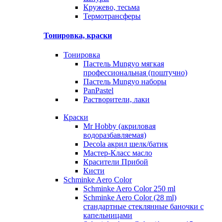
Кружево, тесьма
Термотрансферы
Тонировка, краски
Тонировка
Пастель Mungyo мягкая
профессиональная (поштучно)
Пастель Mungyo наборы
PanPastel
Растворители, лаки
Краски
Mr Hobby (акриловая
водоразбавляемая)
Decola акрил шелк/батик
Мастер-Класс масло
Красители Прибой
Кисти
Schminke Aero Color
Schminke Aero Color 250 ml
Schminke Aero Color (28 ml)
стандартные стеклянные баночки с
капельницами