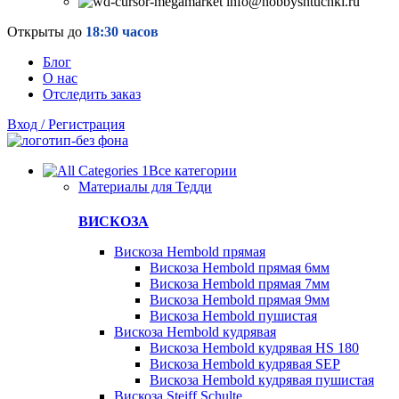
info@hobbyshtuchki.ru
Открыты до
18:30 часов
Блог
О нас
Отследить заказ
Вход / Регистрация
Все категории
Материалы для Тедди
ВИСКОЗА
Вискоза Hembold прямая
Вискоза Hembold прямая 6мм
Вискоза Hembold прямая 7мм
Вискоза Hembold прямая 9мм
Вискоза Hembold пушистая
Вискоза Hembold кудрявая
Вискоза Hembold кудрявая HS 180
Вискоза Hembold кудрявая SEP
Вискоза Hembold кудрявая пушистая
Вискоза Steiff Schulte