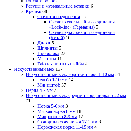
конский волос
2
Ревуны и музыкальные вставки
6
Крепеж
68
Скелет и соединения
15
Скелет кукольный и соединения
«Lock-line» (Германия)
5
Скелет кукольный и соединения
(Китай)
10
Диски
5
Шплинты
5
Проволока
27
Магниты
11
Гайки - винты - шайбы
4
Искусственный мех
157
Искусственный мех, короткий ворс 1-10 мм
54
вельбо 1-10 мм
14
Миништоф
37
Нерпа 4-7 мм
7
Искусственный мех, средний ворс, норка 5-22 мм
71
Норка 5-6 мм
3
Мягкая норка 8 мм
18
Микронорка 8-9 мм
12
Скандинавская норка 7-11 мм
8
Норвежская норка 11-15 мм
4