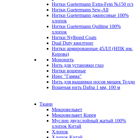
Нитки Guetermann Extra-Fein №150 п/э
Нитки Guetermann Sew-All
Нитки Guetermann джинсовые 100%
хлопок
Нитки Guetermann Quilting 100%
хлопок
Нитки Nylbond Coats
Dual Duty квилтинг
Нитки армированные 45ЛЛ (НПК им.
Кирова)
Мононить
Нить для установки глаз
Нитки вощеные
Ирис "Гамма"
Нить для вышивки носов мишек Тедди
Вощеная нить Dafna 1 мм, 100 м
Ткани
Микровельвет
Микровельвет Корея
Муслин двухслойный жатый 100%
хлопок Китай
Хлопок
Хлопок Китай