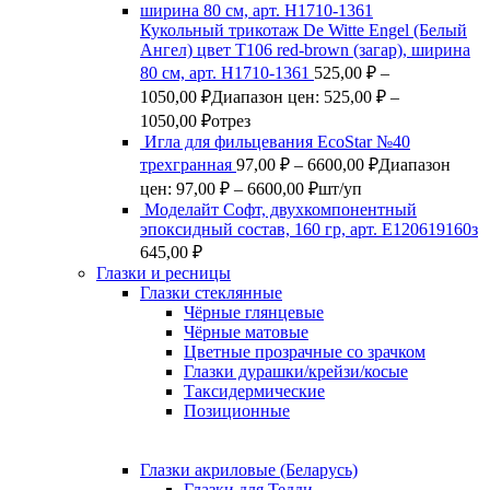
Кукольный трикотаж De Witte Engel (Белый
Ангел) цвет Т106 red-brown (загар), ширина
80 см, арт. Н1710-1361
525,00
₽
–
1050,00
₽
Диапазон цен: 525,00 ₽ –
1050,00 ₽
отрез
Игла для фильцевания EcoStar №40
трехгранная
97,00
₽
–
6600,00
₽
Диапазон
цен: 97,00 ₽ – 6600,00 ₽
шт/уп
Моделайт Софт, двухкомпонентный
эпоксидный состав, 160 гр, арт. Е120619160з
645,00
₽
Глазки и ресницы
Глазки стеклянные
Чёрные глянцевые
Чёрные матовые
Цветные прозрачные со зрачком
Глазки дурашки/крейзи/косые
Таксидермические
Позиционные
Глазки акриловые (Беларусь)
Глазки для Тедди