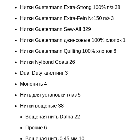
Нитки Guetermann Extra-Strong 100% п/э
38
Нитки Guetermann Extra-Fein №150 п/э
3
Нитки Guetermann Sew-All
329
Нитки Guetermann джинсовые 100% хлопок
1
Нитки Guetermann Quilting 100% хлопок
6
Нитки Nylbond Coats
26
Dual Duty квилтинг
3
Мононить
4
Нить для установки глаз
5
Нитки вощеные
38
Вощёная нить Dafna
22
Прочие
6
Вощеная нить 0.45 мм
10