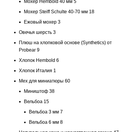
Мохер Hembold 40 мм
5
Мохер Steiff Schulte 40-70 мм
18
Ежовый мохер
3
Овечья шерсть
3
Плюш на хлопковой основе (Synthetics) от
Probear
9
Хлопок Hembold
6
Хлопок Италия
1
Мех для миниатюры
60
Миништоф
38
Вельбоа
15
Вельбоа 3 мм
7
Вельбоа 6 мм
8