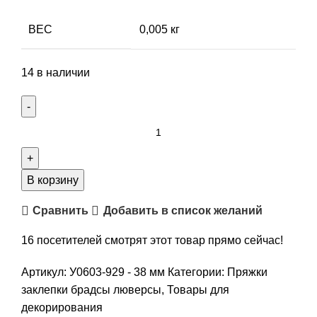
ВЕС
0,005 кг
14 в наличии
Количество
товара
Заготовка/
основа
В корзину
для
Сравнить
Добавить в список желаний
броши,
цвет
16
посетителей смотрят этот товар прямо сейчас!
серебро,
3,8
Артикул:
У0603-929 - 38 мм
Категории:
Пряжки
см,
заклепки брадсы люверсы
,
Товары для
арт.
декорирования