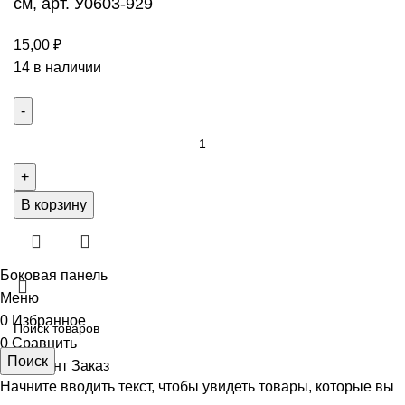
см, арт. У0603-929
15,00
₽
14 в наличии
Количество
товара
Заготовка/
основа
В корзину
для
броши,
цвет
Боковая панель
серебро,
Меню
3,8
0
Избранное
см,
0
Сравнить
Поиск
арт.
0
элемент
Заказ
У0603-
Начните вводить текст, чтобы увидеть товары, которые вы