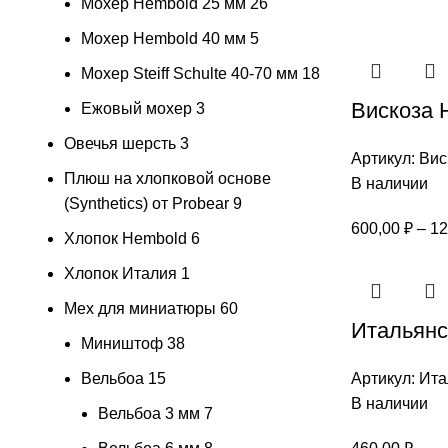
Мохер Hembold 25 мм
26
Мохер Hembold 40 мм
5
Мохер Steiff Schulte 40-70 мм
18
Вискоза 
Ежовый мохер
3
Овечья шерсть
3
Артикул:
Вис
Плюш на хлопковой основе
В наличии
(Synthetics) от Probear
9
600,00
₽
–
12
Хлопок Hembold
6
Хлопок Италия
1
Мех для миниатюры
60
Итальянс
Миништоф
38
Вельбоа
15
Артикул:
Ита
В наличии
Вельбоа 3 мм
7