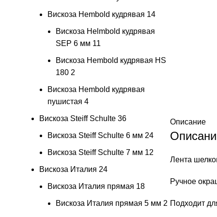
Вискоза Hembold кудрявая
14
Вискоза Helmbold кудрявая
SEP 6 мм
11
Вискоза Hembold кудрявая HS
180
2
Вискоза Hembold кудрявая
пушистая
4
Вискоза Steiff Schulte
36
Описание
Описани
Вискоза Steiff Schulte 6 мм
24
Вискоза Steiff Schulte 7 мм
12
Лента шелков
Вискоза Италия
24
Ручное окра
Вискоза Италия прямая
18
Вискоза Италия прямая 5 мм
2
Подходит дл