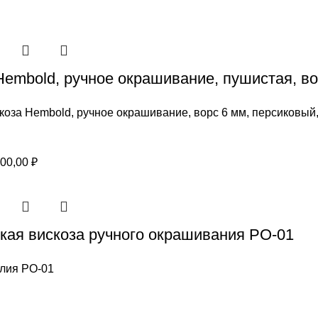
Hembold, ручное окрашивание, пушистая, во
коза Hembold, ручное окрашивание, ворс 6 мм, персиковый
Диапазон
00,00
₽
цен:
600,00 ₽
–
кая вискоза ручного окрашивания РО-01
1200,00 ₽
лия РО-01