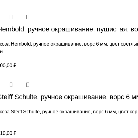
цен:
600,00 ₽
–
Hembold, ручное окрашивание, пушистая, в
1200,00 ₽
коза Hembold, ручное окрашивание, ворс 6 мм, цвет светл
ии
Диапазон
00,00
₽
цен:
600,00 ₽
–
teiff Schulte, ручное окрашивание, ворс 6 
1200,00 ₽
коза Steiff Schulte, ручное окрашивание, ворс 6 мм, цвет к
Диапазон
10,00
₽