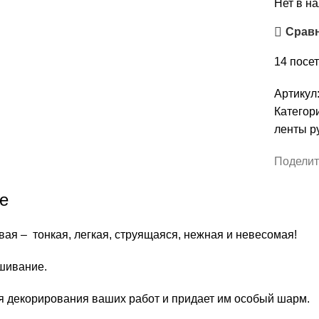
Нет в н
Срав
14
посет
Артикул
Категор
ленты р
Поделит
е
ая – тонкая, легкая, струящаяся, нежная и невесомая!
шивание.
я декорирования ваших работ и придает им особый шарм.