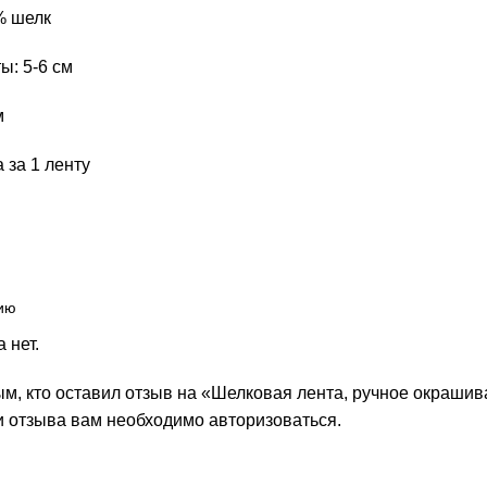
% шелк
ы: 5-6 см
м
 за 1 ленту
 нет.
ым, кто оставил отзыв на «Шелковая лента, ручное окрашив
и отзыва вам необходимо
авторизоваться
.