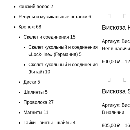
конский волос
2
Ревуны и музыкальные вставки
6
Вискоза 
Крепеж
68
Скелет и соединения
15
Артикул:
Вис
Скелет кукольный и соединения
Нет в налич
«Lock-line» (Германия)
5
600,00
₽
–
12
Скелет кукольный и соединения
(Китай)
10
Диски
5
Вискоза S
Шплинты
5
Проволока
27
Артикул:
Вис
Магниты
11
В наличии
Гайки - винты - шайбы
4
805,00
₽
–
16