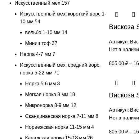
Искусственный мех
157
Искусственный мех, короткий ворс 1-
10 мм
54
Вискоза S
вельбо 1-10 мм
14
Артикул:
Вис
Миништоф
37
Нет в налич
Нерпа 4-7 мм
7
805,00
₽
–
16
Искусственный мех, средний ворс,
норка 5-22 мм
71
Норка 5-6 мм
3
Вискоза S
Мягкая норка 8 мм
18
Микронорка 8-9 мм
12
Артикул:
Вис
Скандинавская норка 7-11 мм
8
Нет в налич
Норвежская норка 11-15 мм
4
805,00
₽
–
16
Канадская норка 15-18 мм
26