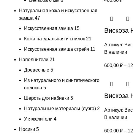
Вельбоа 6 мм
8
460,00
₽
Натуральная кожа и искусственная
замша
47
Искусственная замша
15
Вискоза 
Кожа натуральная и спилок
21
Артикул:
Вис
Искусственная замша стрейч
11
В наличии
Наполнители
21
600,00
₽
–
12
Древесные
5
Из натурального и синтетического
волокна
5
Вискоза 
Шерсть для набивки
5
Натуральные материалы (лузга)
2
Артикул:
Вис
В наличии
Утяжелители
4
Носики
5
600,00
₽
–
12