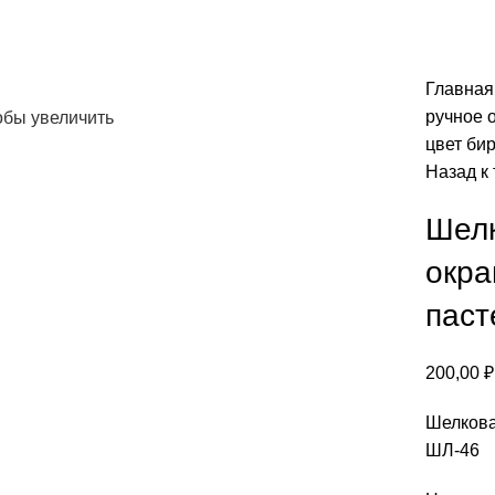
Главна
ручное 
обы увеличить
цвет би
Назад к
Шелк
окра
паст
200,00
₽
Шелкова
ШЛ-46