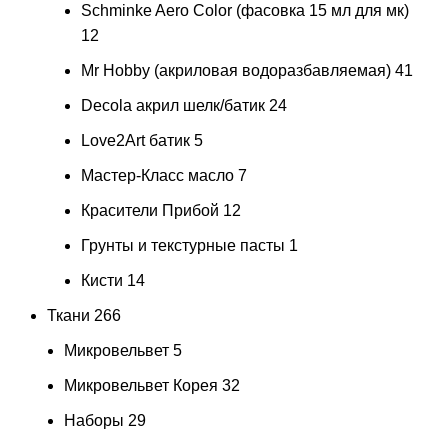
Schminke Aero Color (фасовка 15 мл для мк)
12
Mr Hobby (акриловая водоразбавляемая)
41
Decola акрил шелк/батик
24
Love2Art батик
5
Мастер-Класс масло
7
Красители Прибой
12
Грунты и текстурные пасты
1
Кисти
14
Ткани
266
Микровельвет
5
Микровельвет Корея
32
Наборы
29