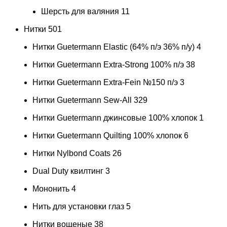
Шерсть для валяния
11
Нитки
501
Нитки Guetermann Elastic (64% п/э 36% п/у)
4
Нитки Guetermann Extra-Strong 100% п/э
38
Нитки Guetermann Extra-Fein №150 п/э
3
Нитки Guetermann Sew-All
329
Нитки Guetermann джинсовые 100% хлопок
1
Нитки Guetermann Quilting 100% хлопок
6
Нитки Nylbond Coats
26
Dual Duty квилтинг
3
Мононить
4
Нить для установки глаз
5
Нитки вощеные
38