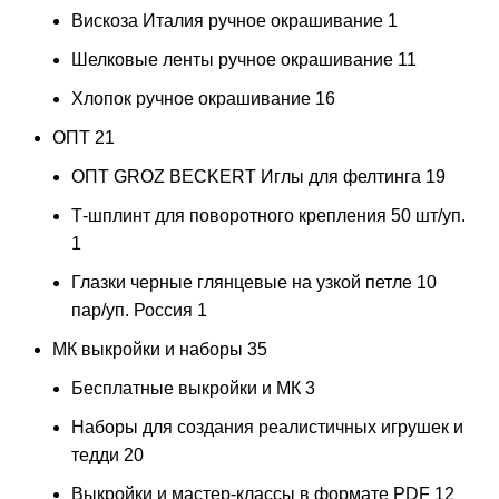
Вискоза Италия ручное окрашивание
1
Шелковые ленты ручное окрашивание
11
Хлопок ручное окрашивание
16
ОПТ
21
ОПТ GROZ BECKERT Иглы для фелтинга
19
Т-шплинт для поворотного крепления 50 шт/уп.
1
Глазки черные глянцевые на узкой петле 10
пар/уп. Россия
1
МК выкройки и наборы
35
Бесплатные выкройки и МК
3
Наборы для создания реалистичных игрушек и
тедди
20
Выкройки и мастер-классы в формате PDF
12