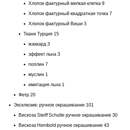
Хлопок фактурный мелкая клетка
9
Хлопок фактурный квадратная точка
7
Хлопок фактурный Виши
3
Ткани Турция
15
жаккард
3
эффект льна
3
поплин
7
муслин
1
имитация льна
1
Фетр
20
Эксклюзив: ручное окрашивание
101
Вискоза Steiff Schulte ручное окрашивание
30
Вискоза Hembold ручное окрашивание
43