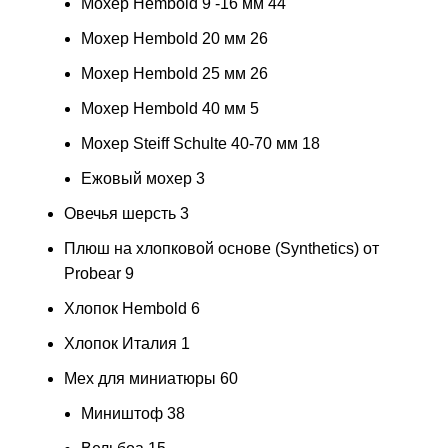
Мохер Hembold 9 -16 мм
44
Мохер Hembold 20 мм
26
Мохер Hembold 25 мм
26
Мохер Hembold 40 мм
5
Мохер Steiff Schulte 40-70 мм
18
Ежовый мохер
3
Овечья шерсть
3
Плюш на хлопковой основе (Synthetics) от
Probear
9
Хлопок Hembold
6
Хлопок Италия
1
Мех для миниатюры
60
Миништоф
38