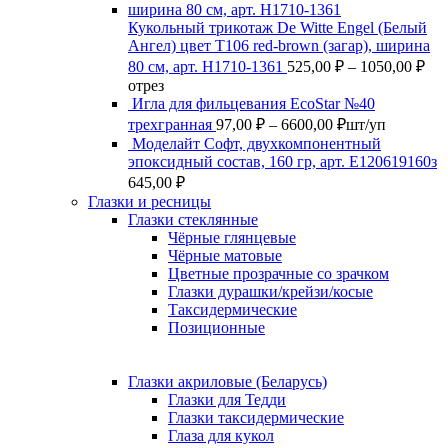
Кукольный трикотаж De Witte Engel (Белый
Ангел) цвет Т106 red-brown (загар), ширина
Ди
80 см, арт. Н1710-1361
525,00
₽
–
1050,00
₽
цен
отрез
525
Игла для фильцевания EcoStar №40
Диапазон
–
трехгранная
97,00
₽
–
6600,00
₽
шт/уп
цен:
105
Моделайт Софт, двухкомпонентный
97,00 ₽
эпоксидный состав, 160 гр, арт. Е120619160з
–
645,00
₽
6600,00 ₽
Глазки и ресницы
Глазки стеклянные
Чёрные глянцевые
Чёрные матовые
Цветные прозрачные со зрачком
Глазки дурашки/крейзи/косые
Таксидермические
Позиционные
Глазки акриловые (Беларусь)
Глазки для Тедди
Глазки таксидермические
Глаза для кукол