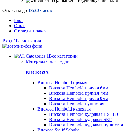
info@hobbyshtuchki.ru
Открыты до
18:30 часов
Блог
О нас
Отследить заказ
Вход / Регистрация
Все категории
Материалы для Тедди
ВИСКОЗА
Вискоза Hembold прямая
Вискоза Hembold прямая 6мм
Вискоза Hembold прямая 7мм
Вискоза Hembold прямая 9мм
Вискоза Hembold пушистая
Вискоза Hembold кудрявая
Вискоза Hembold кудрявая HS 180
Вискоза Hembold кудрявая SEP
Вискоза Hembold кудрявая пушистая
Вискоза Steiff Schulte