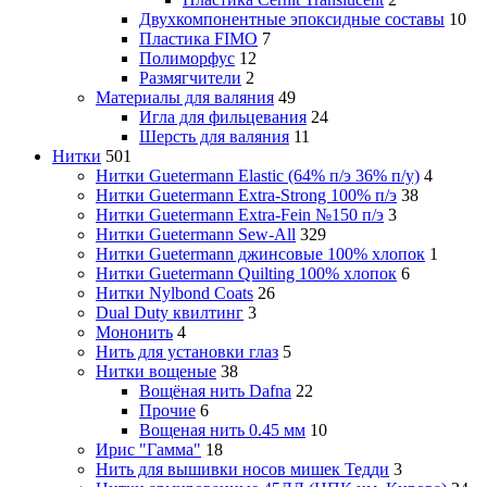
Двухкомпонентные эпоксидные составы
10
Пластика FIMO
7
Полиморфус
12
Размягчители
2
Материалы для валяния
49
Игла для фильцевания
24
Шерсть для валяния
11
Нитки
501
Нитки Guetermann Elastic (64% п/э 36% п/у)
4
Нитки Guetermann Extra-Strong 100% п/э
38
Нитки Guetermann Extra-Fein №150 п/э
3
Нитки Guetermann Sew-All
329
Нитки Guetermann джинсовые 100% хлопок
1
Нитки Guetermann Quilting 100% хлопок
6
Нитки Nylbond Coats
26
Dual Duty квилтинг
3
Мононить
4
Нить для установки глаз
5
Нитки вощеные
38
Вощёная нить Dafna
22
Прочие
6
Вощеная нить 0.45 мм
10
Ирис "Гамма"
18
Нить для вышивки носов мишек Тедди
3