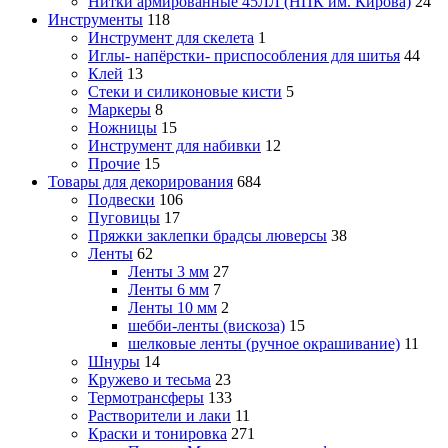
Нитки армированные 45ЛЛ (НПК им. Кирова)
24
Инструменты
118
Инструмент для скелета
1
Иглы- напёрстки- приспособления для шитья
44
Клей
13
Стеки и силиконовые кисти
5
Маркеры
8
Ножницы
15
Инструмент для набивки
12
Прочие
15
Товары для декорирования
684
Подвески
106
Пуговицы
17
Пряжки заклепки брадсы люверсы
38
Ленты
62
Ленты 3 мм
27
Ленты 6 мм
7
Ленты 10 мм
2
шебби-ленты (вискоза)
15
шелковые ленты (ручное окрашивание)
11
Шнуры
14
Кружево и тесьма
23
Термотрансферы
133
Растворители и лаки
11
Краски и тонировка
271