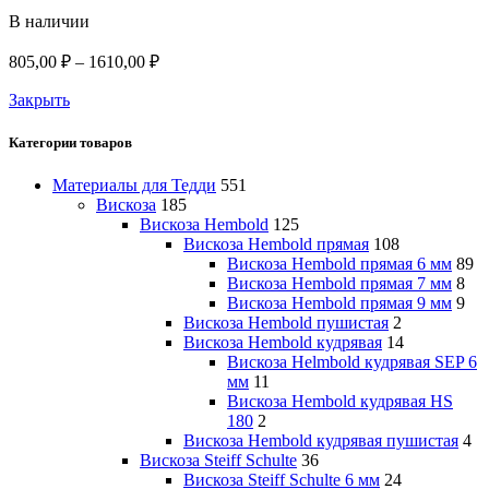
В наличии
Диапазон
805,00
₽
–
1610,00
₽
цен:
Закрыть
805,00 ₽
–
1610,00 ₽
Категории товаров
Материалы для Тедди
551
Вискоза
185
Вискоза Hembold
125
Вискоза Hembold прямая
108
Вискоза Hembold прямая 6 мм
89
Вискоза Hembold прямая 7 мм
8
Вискоза Hembold прямая 9 мм
9
Вискоза Hembold пушистая
2
Вискоза Hembold кудрявая
14
Вискоза Helmbold кудрявая SEP 6
мм
11
Вискоза Hembold кудрявая HS
180
2
Вискоза Hembold кудрявая пушистая
4
Вискоза Steiff Schulte
36
Вискоза Steiff Schulte 6 мм
24