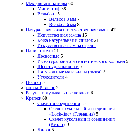
Мех для миниатюры
60
Миништоф
38
Вельбоа
15
Вельбоа 3 мм
7
Вельбоа 6 мм
8
Натуральная кожа и искусственная замша
47
Искусственная замша
15
Кожа натуральная и спилок
21
Искусственная замша стрейч
11
Наполнители
21
Древесные
5
Из натурального и синтетического волокна
5
Шерсть для набивки
5
Натуральные материалы (лузга)
2
Утяжелители
4
Носики
5
конский волос
2
Ревуны и музыкальные вставки
6
Крепеж
68
Скелет и соединения
15
Скелет кукольный и соединения
«Lock-line» (Германия)
5
Скелет кукольный и соединения
(Китай)
10
Диски
5