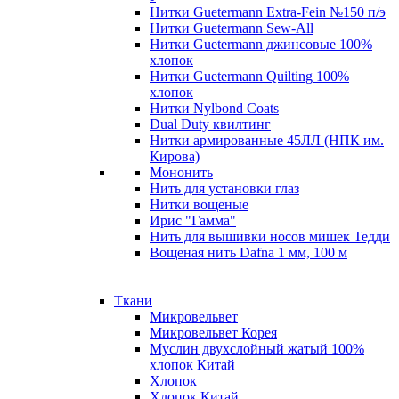
Нитки Guetermann Extra-Fein №150 п/э
Нитки Guetermann Sew-All
Нитки Guetermann джинсовые 100%
хлопок
Нитки Guetermann Quilting 100%
хлопок
Нитки Nylbond Coats
Dual Duty квилтинг
Нитки армированные 45ЛЛ (НПК им.
Кирова)
Мононить
Нить для установки глаз
Нитки вощеные
Ирис "Гамма"
Нить для вышивки носов мишек Тедди
Вощеная нить Dafna 1 мм, 100 м
Ткани
Микровельвет
Микровельвет Корея
Муслин двухслойный жатый 100%
хлопок Китай
Хлопок
Хлопок Китай