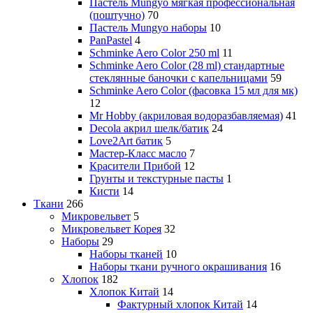
Пастель Mungyo мягкая профессиональная
(поштучно)
70
Пастель Mungyo наборы
10
PanPastel
4
Schminke Aero Color 250 ml
11
Schminke Aero Color (28 ml) стандартные
стеклянные баночки с капельницами
59
Schminke Aero Color (фасовка 15 мл для мк)
12
Mr Hobby (акриловая водоразбавляемая)
41
Decola акрил шелк/батик
24
Love2Art батик
5
Мастер-Класс масло
7
Красители Прибой
12
Грунты и текстурные пасты
1
Кисти
14
Ткани
266
Микровельвет
5
Микровельвет Корея
32
Наборы
29
Наборы тканей
10
Наборы ткани ручного окрашивания
16
Хлопок
182
Хлопок Китай
14
Фактурный хлопок Китай
14