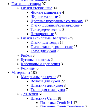
Глазки и ресницы
97
Глазки стеклянные
34
Чёрные глянцевые
4
Чёрные матовые
2
Цветные прозрачные со зрачком
12
Глазки дурашки/крейзи/косые
7
Таксидермические
3
Позиционные
5
Глазки акриловые (Беларусь)
49
Глазки для Тедди
17
Глазки таксидермические
25
Глаза для кукол
7
Рыбки
3
Бусины и винтаж
2
Кабошоны и крепления
3
Ресницы
6
Материалы
185
Материалы для кукол
87
Волосы для кукол
22
Пластика для кукол
3
Ткань для тела кукол
7
Для лепки
51
Пластика Cernit
18
Пластика Cernit №1
17
Пластика Cernit Translucent
2