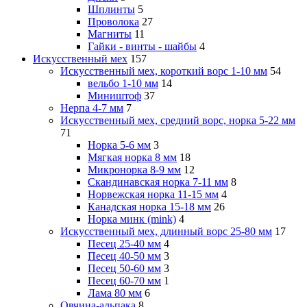
Шплинты
5
Проволока
27
Магниты
11
Гайки - винты - шайбы
4
Искусственный мех
157
Искусственный мех, короткий ворс 1-10 мм
54
вельбо 1-10 мм
14
Миништоф
37
Нерпа 4-7 мм
7
Искусственный мех, средний ворс, норка 5-22 мм
71
Норка 5-6 мм
3
Мягкая норка 8 мм
18
Микронорка 8-9 мм
12
Скандинавская норка 7-11 мм
8
Норвежская норка 11-15 мм
4
Канадская норка 15-18 мм
26
Норка минк (mink)
4
Искусственный мех, длинный ворс 25-80 мм
17
Песец 25-40 мм
4
Песец 40-50 мм
3
Песец 50-60 мм
3
Песец 60-70 мм
1
Лама 80 мм
6
Овчина-альпака
8