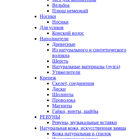
Вельбоа
Плюш немецкий
Носики
Носики
Для усиков
Конский волос
Наполнители
Древесные
Из натурального и синтетического
волокна
Шерсть
Натуральные материалы (лузга)
Утяжелители
Крепеж
Скелет, соединения
Диски
Шплинты
Проволока
Магниты
Гайки, винты, шайбы
РЕВУНЫ
Ревуны, музыкальные вставки
Натуральная кожа, искусственная замша
Кожа натуральная и спилок