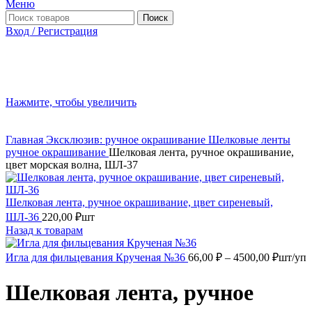
Меню
Поиск
Вход / Регистрация
Нажмите, чтобы увеличить
Главная
Эксклюзив: ручное окрашивание
Шелковые ленты
ручное окрашивание
Шелковая лента, ручное окрашивание,
цвет морская волна, ШЛ-37
Шелковая лента, ручное окрашивание, цвет сиреневый,
ШЛ-36
220,00
₽
шт
Назад к товарам
Диапа
Игла для фильцевания Крученая №36
66,00
₽
–
4500,00
₽
шт/уп
цен:
66,00 ₽
Шелковая лента, ручное
–
4500,0