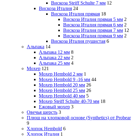
Вискоза Steiff Schulte 7 мм
12
Вискоза Италия
24
Вискоза Италия прямая
18
Вискоза Италия прямая 5 мм
2
Вискоза Италия прямая 6 мм
2
Вискоза Италия прямая 7 мм
12
Вискоза Италия прямая 9 мм
2
Вискоза Италия пушистая
6
Альпака
14
Альпака 12 мм
8
Альпака 22 мм
2
Альпака 25 мм
4
Мохер
121
Мохер Hembold 2 мм
1
Мохер Hembold 9 -16 мм
44
Мохер Hembold 20 мм
26
Мохер Hembold 25 мм
26
Мохер Hembold 40 мм
5
Мохер Steiff Schulte 40-70 мм
18
Ежовый мохер
3
Овечья шерсть
3
Плюш на хлопковой основе (Synthetics) от Probear
9
Хлопок Hembold
6
Хлопок Италия
1