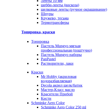
Ленты 10 мм
шебби-ленты (вискоза)
шелковые ленты (ручное окрашивание)
Шнуры
Кружево, тесьма
Термотрансферы
Тонировка, краски
Тонировка
Пастель Mungyo мягкая
профессиональная (поштучно)
Пастель Mungyo наборы
PanPastel
Растворители, лаки
Краски
Mr Hobby (акриловая
водоразбавляемая)
Decola акрил шелк/батик
Мастер-Класс масло
Красители Прибой
Кисти
Schminke Aero Color
Schminke Aero Color 250 ml