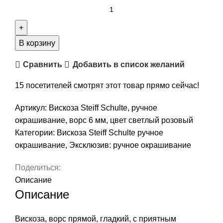
Количество
товара
Вискоза
Steiff
В корзину
Schulte,
Сравнить
Добавить в список желаний
ручное
окрашивание,
15
посетителей смотрят этот товар прямо сейчас!
ворс
6
Артикул:
Вискоза Steiff Schulte, ручное
мм,
окрашивание, ворс 6 мм, цвет светлый розовый
цвет
Категории:
Вискоза Steiff Schulte ручное
светлый
окрашивание
,
Эксклюзив: ручное окрашивание
розовый
Поделиться:
Описание
Описание
Вискоза, ворс прямой, гладкий, с приятным