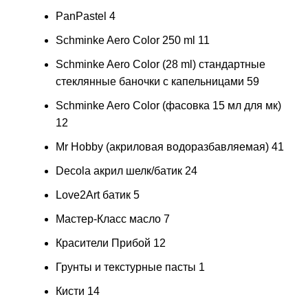
PanPastel
4
Schminke Aero Color 250 ml
11
Schminke Aero Color (28 ml) стандартные
стеклянные баночки с капельницами
59
Schminke Aero Color (фасовка 15 мл для мк)
12
Mr Hobby (акриловая водоразбавляемая)
41
Decola акрил шелк/батик
24
Love2Art батик
5
Мастер-Класс масло
7
Красители Прибой
12
Грунты и текстурные пасты
1
Кисти
14