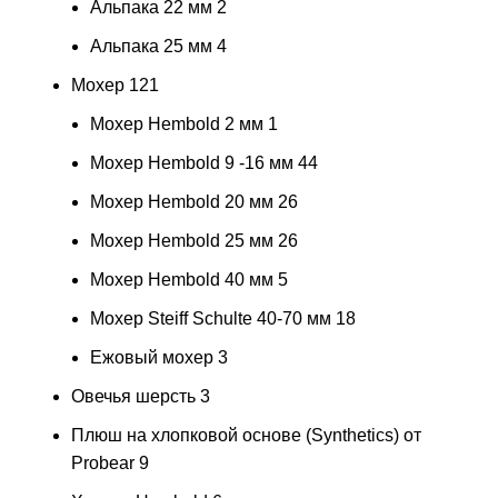
Альпака 22 мм
2
Альпака 25 мм
4
Мохер
121
Мохер Hembold 2 мм
1
Мохер Hembold 9 -16 мм
44
Мохер Hembold 20 мм
26
Мохер Hembold 25 мм
26
Мохер Hembold 40 мм
5
Мохер Steiff Schulte 40-70 мм
18
Ежовый мохер
3
Овечья шерсть
3
Плюш на хлопковой основе (Synthetics) от
Probear
9