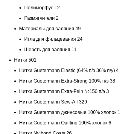
Полиморфус
12
Размягчители
2
Материалы для валяния
49
Игла для фильцевания
24
Шерсть для валяния
11
Нитки
501
Нитки Guetermann Elastic (64% п/э 36% п/у)
4
Нитки Guetermann Extra-Strong 100% п/э
38
Нитки Guetermann Extra-Fein №150 п/э
3
Нитки Guetermann Sew-All
329
Нитки Guetermann джинсовые 100% хлопок
1
Нитки Guetermann Quilting 100% хлопок
6
Нитки Nylbond Coats
26