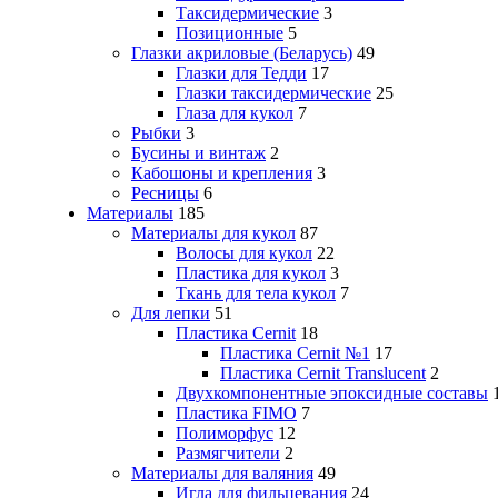
Таксидермические
3
Позиционные
5
Глазки акриловые (Беларусь)
49
Глазки для Тедди
17
Глазки таксидермические
25
Глаза для кукол
7
Рыбки
3
Бусины и винтаж
2
Кабошоны и крепления
3
Ресницы
6
Материалы
185
Материалы для кукол
87
Волосы для кукол
22
Пластика для кукол
3
Ткань для тела кукол
7
Для лепки
51
Пластика Cernit
18
Пластика Cernit №1
17
Пластика Cernit Translucent
2
Двухкомпонентные эпоксидные составы
Пластика FIMO
7
Полиморфус
12
Размягчители
2
Материалы для валяния
49
Игла для фильцевания
24