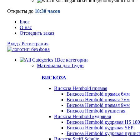
info@hobbyshtuchki.ru
Открыты до
18:30 часов
Блог
О нас
Отследить заказ
Вход / Регистрация
Все категории
Материалы для Тедди
ВИСКОЗА
Вискоза Hembold прямая
Вискоза Hembold прямая 6мм
Вискоза Hembold прямая 7мм
Вискоза Hembold прямая 9мм
Вискоза Hembold пушистая
Вискоза Hembold кудрявая
Вискоза Hembold кудрявая HS 180
Вискоза Hembold кудрявая SEP
Вискоза Hembold кудрявая пушис
Вискоза Steiff Schulte