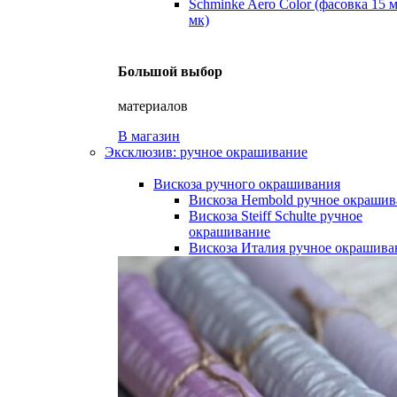
Schminke Aero Color (фасовка 15 
мк)
Большой выбор
материалов
В магазин
Эксклюзив: ручное окрашивание
Вискоза ручного окрашивания
Вискоза Hembold ручное окрашив
Вискоза Steiff Schulte ручное
окрашивание
Вискоза Италия ручное окрашива