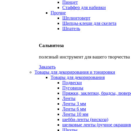
Пинцет
Стаффер для набивки
Прочие
Шплинтоверт
Щипцы-клещи для скелета
Шпатель
Сальвитоза
полезный инструмент для вашего творчества
Заказать
Товары для декорирования и тонировки
Товары для декорирования
Подвески
Пуговицы
Пряжки, заклепки, брадсы, люве
Ленты
Ленты 3 мм
Ленты 6 мм
Ленты 10 мм
шебби-ленты (вискоза)
шелковые ленты (ручное окрашив
Шнуры