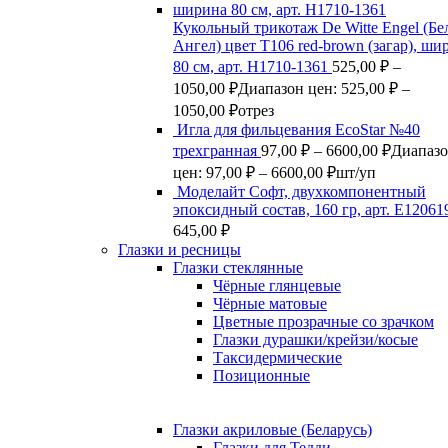
Кукольный трикотаж De Witte Engel (Б
Ангел) цвет Т106 red-brown (загар), ши
80 см, арт. Н1710-1361
525,00
₽
–
1050,00
₽
Диапазон цен: 525,00 ₽ –
1050,00 ₽
отрез
Игла для фильцевания EcoStar №40
трехгранная
97,00
₽
–
6600,00
₽
Диапаз
цен: 97,00 ₽ – 6600,00 ₽
шт/уп
Моделайт Софт, двухкомпонентный
эпоксидный состав, 160 гр, арт. Е12061
645,00
₽
Глазки и ресницы
Глазки стеклянные
Чёрные глянцевые
Чёрные матовые
Цветные прозрачные со зрачком
Глазки дурашки/крейзи/косые
Таксидермические
Позиционные
Глазки акриловые (Беларусь)
Глазки для Тедди