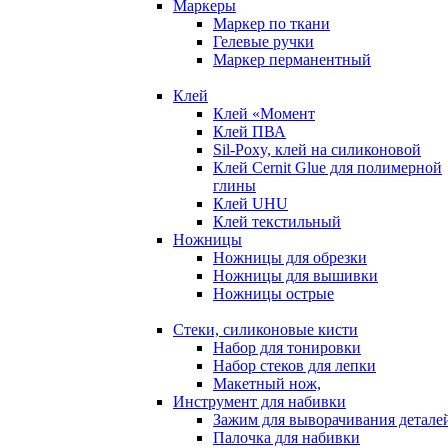
Маркеры
Маркер по ткани
Гелевые ручки
Маркер перманентный
Клей
Клей «Момент
Клей ПВА
Sil-Poxy, клей на силиконовой
Клей Cernit Glue для полимерной
глины
Клей UHU
Клей текстильный
Ножницы
Ножницы для обрезки
Ножницы для вышивки
Ножницы острые
Стеки, силиконовые кисти
Набор для тонировки
Набор стеков для лепки
Макетный нож,
Инструмент для набивки
Зажим для выворачивания детале
Палочка для набивки