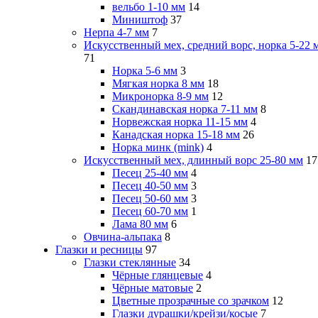
вельбо 1-10 мм
14
Миништоф
37
Нерпа 4-7 мм
7
Искусственный мех, средний ворс, норка 5-22 
71
Норка 5-6 мм
3
Мягкая норка 8 мм
18
Микронорка 8-9 мм
12
Скандинавская норка 7-11 мм
8
Норвежская норка 11-15 мм
4
Канадская норка 15-18 мм
26
Норка минк (mink)
4
Искусственный мех, длинный ворс 25-80 мм
17
Песец 25-40 мм
4
Песец 40-50 мм
3
Песец 50-60 мм
3
Песец 60-70 мм
1
Лама 80 мм
6
Овчина-альпака
8
Глазки и ресницы
97
Глазки стеклянные
34
Чёрные глянцевые
4
Чёрные матовые
2
Цветные прозрачные со зрачком
12
Глазки дурашки/крейзи/косые
7