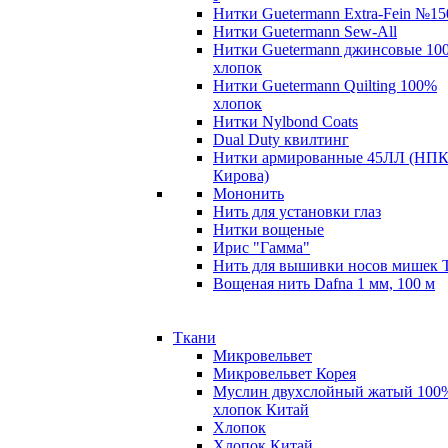
Нитки Guetermann Extra-Fein №15
Нитки Guetermann Sew-All
Нитки Guetermann джинсовые 10
хлопок
Нитки Guetermann Quilting 100%
хлопок
Нитки Nylbond Coats
Dual Duty квилтинг
Нитки армированные 45ЛЛ (НПК
Кирова)
Мононить
Нить для установки глаз
Нитки вощеные
Ирис "Гамма"
Нить для вышивки носов мишек 
Вощеная нить Dafna 1 мм, 100 м
Ткани
Микровельвет
Микровельвет Корея
Муслин двухслойный жатый 100
хлопок Китай
Хлопок
Хлопок Китай