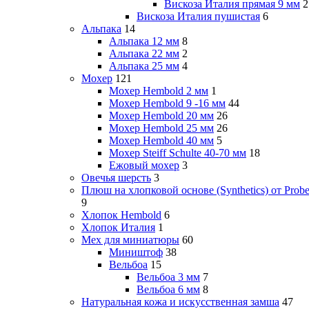
Вискоза Италия прямая 9 мм
2
Вискоза Италия пушистая
6
Альпака
14
Альпака 12 мм
8
Альпака 22 мм
2
Альпака 25 мм
4
Мохер
121
Мохер Hembold 2 мм
1
Мохер Hembold 9 -16 мм
44
Мохер Hembold 20 мм
26
Мохер Hembold 25 мм
26
Мохер Hembold 40 мм
5
Мохер Steiff Schulte 40-70 мм
18
Ежовый мохер
3
Овечья шерсть
3
Плюш на хлопковой основе (Synthetics) от Probe
9
Хлопок Hembold
6
Хлопок Италия
1
Мех для миниатюры
60
Миништоф
38
Вельбоа
15
Вельбоа 3 мм
7
Вельбоа 6 мм
8
Натуральная кожа и искусственная замша
47