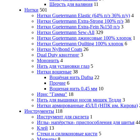
Шерсть для валяния
11
Нитки
501
Нитки Guetermann Elastic (64% п/э 36% п/у)
4
Нитки Guetermann Extra-Strong 100% п/э
38
Нитки Guetermann Extra-Fein №150 п/э
3
Нитки Guetermann Sew-All
329
Нитки Guetermann джинсовые 100% хлопок
1
Нитки Guetermann Quilting 100% хлопок
6
Нитки Nylbond Coats
26
Dual Duty квилтинг
3
Мононить
4
Нить для установки глаз
5
Нитки вощеные
38
Вощёная нить Dafna
22
Прочие
6
Вощеная нить 0.45 мм
10
Ирис "Гамма"
18
Нить для вышивки носов мишек Тедди
3
Нитки армированные 45ЛЛ (НПК им. Кирова)
Инструменты
118
Инструмент для скелета
1
Иглы- напёрстки- приспособления для шитья
4
Клей
13
Стеки и силиконовые кисти
5
Маркеры
8