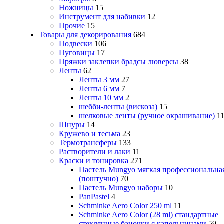
Ножницы
15
Инструмент для набивки
12
Прочие
15
Товары для декорирования
684
Подвески
106
Пуговицы
17
Пряжки заклепки брадсы люверсы
38
Ленты
62
Ленты 3 мм
27
Ленты 6 мм
7
Ленты 10 мм
2
шебби-ленты (вискоза)
15
шелковые ленты (ручное окрашивание)
1
Шнуры
14
Кружево и тесьма
23
Термотрансферы
133
Растворители и лаки
11
Краски и тонировка
271
Пастель Mungyo мягкая профессиональна
(поштучно)
70
Пастель Mungyo наборы
10
PanPastel
4
Schminke Aero Color 250 ml
11
Schminke Aero Color (28 ml) стандартные
стеклянные баночки с капельницами
59