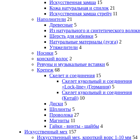
Искусственная замша
15
Кожа натуральная и спилок
21
Искусственная замша стрейч
11
Наполнители
21
Древесные
5
Из натурального и синтетического волок
Шерсть для набивки
5
Натуральные материалы (лузга)
2
Утяжелители
4
Носики
5
конский волос
2
Ревуны и музыкальные вставки
6
Крепеж
68
Скелет и соединения
15
Скелет кукольный и соединения
«Lock-line» (Германия)
5
Скелет кукольный и соединения
(Китай)
10
Диски
5
Шплинты
5
Проволока
27
Магниты
11
Гайки - винты - шайбы
4
Искусственный мех
157
Искусственный мех, короткий ворс 1-10 мм
54