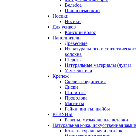
Вельбоа
Плюш немецкий
Носики
Носики
Для усиков
Конский волос
Наполнители
Древесные
Из натурального и синтетическог
волокна
Шерсть
Натуральные материалы (лузга)
Утяжелители
Крепеж
Скелет, соединения
Диски
Шплинты
Проволока
Магниты
Гайки, винты, шайбы
РЕВУНЫ
Ревуны, музыкальные вставки
Натуральная кожа, искусственная замш
Кожа натуральная и спилок