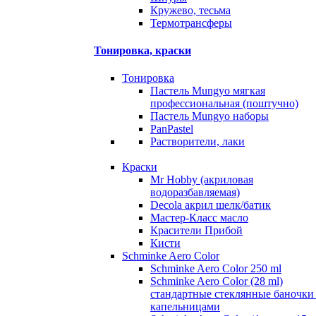
Кружево, тесьма
Термотрансферы
Тонировка, краски
Тонировка
Пастель Mungyo мягкая
профессиональная (поштучно)
Пастель Mungyo наборы
PanPastel
Растворители, лаки
Краски
Mr Hobby (акриловая
водоразбавляемая)
Decola акрил шелк/батик
Мастер-Класс масло
Красители Прибой
Кисти
Schminke Aero Color
Schminke Aero Color 250 ml
Schminke Aero Color (28 ml)
стандартные стеклянные баночки
капельницами