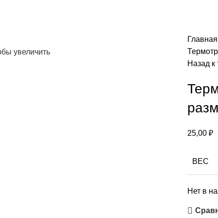
Главна
Термотра
обы увеличить
Назад к
Терм
разм
25,00
₽
ВЕС
Нет в н
Срав