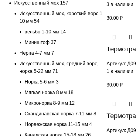
Искусственный мех
157
3 в наличии
Искусственный мех, короткий ворс 1-
30,00
₽
10 мм
54
вельбо 1-10 мм
14
Миништоф
37
Термотра
Нерпа 4-7 мм
7
Искусственный мех, средний ворс,
Артикул:
Д09
норка 5-22 мм
71
1 в наличии
Норка 5-6 мм
3
30,00
₽
Мягкая норка 8 мм
18
Микронорка 8-9 мм
12
Скандинавская норка 7-11 мм
8
Термотран
Норвежская норка 11-15 мм
4
Артикул:
Д09
Канадская норка 15-18 мм
26