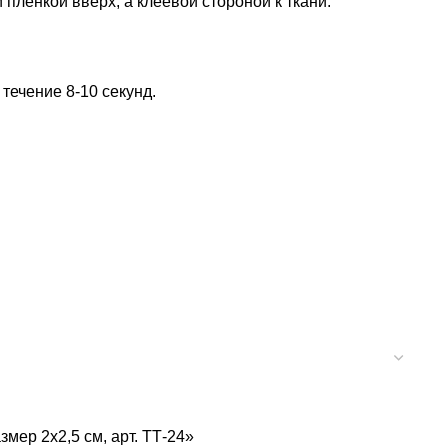
 пленкой вверх, а клеевой стороной к ткани.
 течение 8-10 секунд.
мер 2х2,5 см, арт. ТТ-24»