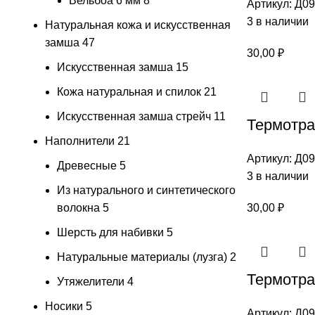
Вельбоа 6 мм
8
Артикул:
Д09
3 в наличии
Натуральная кожа и искусственная
замша
47
30,00
₽
Искусственная замша
15
Кожа натуральная и спилок
21
Искусственная замша стрейч
11
Термотран
Наполнители
21
Артикул:
Д09
Древесные
5
3 в наличии
Из натурального и синтетического
волокна
5
30,00
₽
Шерсть для набивки
5
Натуральные материалы (лузга)
2
Термотра
Утяжелители
4
Носики
5
Артикул:
Д09