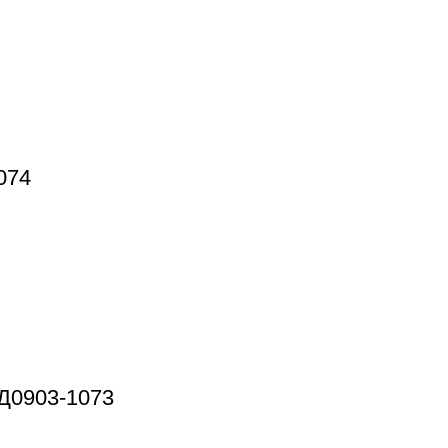
074
 Д0903-1073