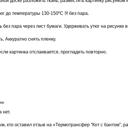
ьной доске разложить ткань, разместить картинку рисунком и
тюг до температуры 130-150ºС !!! без пара.
ь без пара через лист бумаги. Удерживать утюг на рисунке в
ть. Аккуратно снять пленку.
 если картинка отслаивается, прогладить повторно.
 нет.
м, кто оставил отзыв на «Термотрансфер “Кот с бантом”, раз