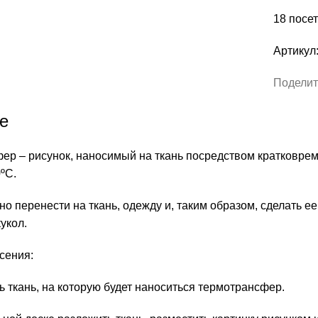
18
посет
Артикул
Поделит
е
р – рисунок, наносимый на ткань посредством кратковреме
ºС.
о перенести на ткань, одежду и, таким образом, сделать е
кукол.
сения:
ь ткань, на которую будет наноситься термотрансфер.