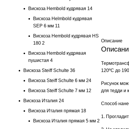
Вискоза Hembold кудрявая
14
Вискоза Helmbold кудрявая
SEP 6 мм
11
Вискоза Hembold кудрявая HS
Описание
180
2
Описани
Вискоза Hembold кудрявая
пушистая
4
Термотрансфе
Вискоза Steiff Schulte
36
120ºС до 190
Вискоза Steiff Schulte 6 мм
24
Рисунок можн
Вискоза Steiff Schulte 7 мм
12
для тедди и 
Вискоза Италия
24
Способ нане
Вискоза Италия прямая
18
1. Прогладит
Вискоза Италия прямая 5 мм
2