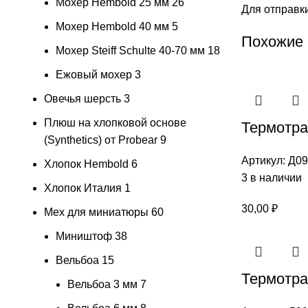
Мохер Hembold 25 мм
26
Для отправк
Мохер Hembold 40 мм
5
Похожие
Мохер Steiff Schulte 40-70 мм
18
Ежовый мохер
3
Овечья шерсть
3
Плюш на хлопковой основе
Термотра
(Synthetics) от Probear
9
Артикул:
Д09
Хлопок Hembold
6
3 в наличии
Хлопок Италия
1
30,00
₽
Мех для миниатюры
60
Миништоф
38
Вельбоа
15
Термотран
Вельбоа 3 мм
7