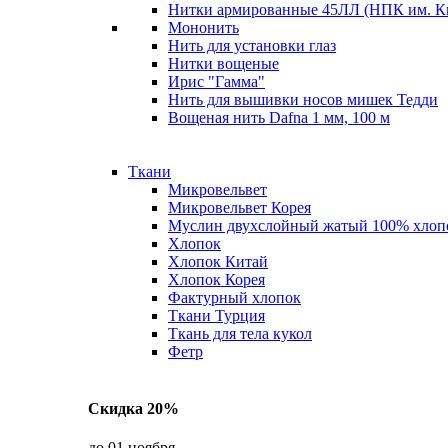
Нитки армированные 45ЛЛ (НПК им. К
Мононить
Нить для установки глаз
Нитки вощеные
Ирис "Гамма"
Нить для вышивки носов мишек Тедди
Вощеная нить Dafna 1 мм, 100 м
Ткани
Микровельвет
Микровельвет Корея
Муслин двухслойный жатый 100% хлоп
Хлопок
Хлопок Китай
Хлопок Корея
Фактурный хлопок
Ткани Турция
Ткань для тела кукол
Фетр
Скидка 20%
до 01 ноября