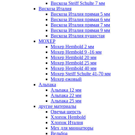
Вискоза Steiff Schulte 7 мм
Вискоза Италия
Вискоза Италия прямая 5 мм
Вискоза Италия прямая 6 мм
Вискоза Италия прямая 7 мм
Вискоза Италия прямая 9 мм
Вискоза Италия пушистая
МОХЕР
Мохер Hembold 2 мм
Мохер Hembold 9 -16 мм
Мохер Hembold 20 мм
Мохер Hembold 25 мм
Мохер Hembold 40 мм
Мохер Steiff Schulte 41-70 мм
Мохер ежовый
Альпака
Альпака 12 мм
Альпака 22 мм
Альпака 25 мм
другие материалы
Овечья шерсть
Хлопок Hembold
Хлопок Италия
Мех для миниатюры
Вельбоа