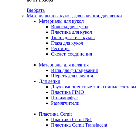
Выбрать
Материалы для кукол, для валяния, для лепки
Материалы для кукол
Волосы для кукол
Пластика для кукол
Ткань для тела кукол
Глаза для кукол
Ресницы
Скелет, соединения
Материалы для валяния
Игла для фильцевания
Шерсть для валяния
Для лепки
Двухкомпонентные эпоксидные состав
Пластика FIMO
Полиморфус
Размягчители
Пластика Cernit
Пластика Cernit №1
Пластика Cernit Translucent