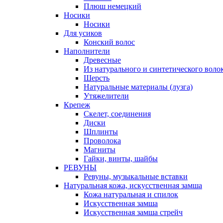
Плюш немецкий
Носики
Носики
Для усиков
Конский волос
Наполнители
Древесные
Из натурального и синтетического воло
Шерсть
Натуральные материалы (лузга)
Утяжелители
Крепеж
Скелет, соединения
Диски
Шплинты
Проволока
Магниты
Гайки, винты, шайбы
РЕВУНЫ
Ревуны, музыкальные вставки
Натуральная кожа, искусственная замша
Кожа натуральная и спилок
Искусственная замша
Искусственная замша стрейч