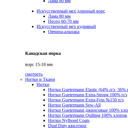
Лама 80 мм
Искусственный мех длинный ворс
Лама 80 мм
Песец 60-70 мм
Искусственный мех кудрявый
Овчина-альпака
Канадская норка
ворс 15-18 мм
смотреть
Нитки и Ткани
Нитки
Нитки Guetermann Elastic (64% п/э, 36% 
Нитки Guetermann Extra-Strong 100% п/э
Нитки Guetermann Extra-Fein №150 п/э
Нитки Guetermann Sew-All
Нитки Guetermann джинсовые 100% хло
Нитки Guetermann Quilting 100% хлопок
Нитки Nylbond Coats
Dual Duty квилтинг