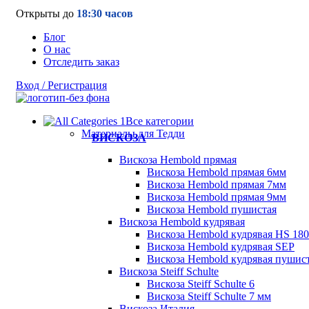
Открыты до
18:30 часов
Блог
О нас
Отследить заказ
Вход / Регистрация
Все категории
Материалы для Тедди
ВИСКОЗА
Вискоза Hembold прямая
Вискоза Hembold прямая 6мм
Вискоза Hembold прямая 7мм
Вискоза Hembold прямая 9мм
Вискоза Hembold пушистая
Вискоза Hembold кудрявая
Вискоза Hembold кудрявая HS 180
Вискоза Hembold кудрявая SEP
Вискоза Hembold кудрявая пушис
Вискоза Steiff Schulte
Вискоза Steiff Schulte 6
Вискоза Steiff Schulte 7 мм
Вискоза Италия