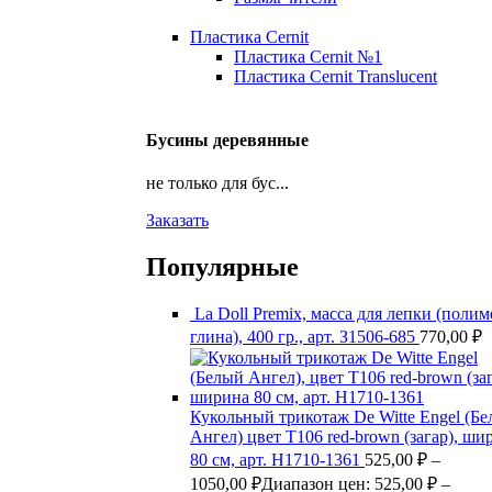
Пластика Cernit
Пластика Cernit №1
Пластика Cernit Translucent
Бусины деревянные
не только для бус...
Заказать
Популярные
La Doll Premix, масса для лепки (поли
глина), 400 гр., арт. З1506-685
770,00
₽
Кукольный трикотаж De Witte Engel (Б
Ангел) цвет Т106 red-brown (загар), ши
80 см, арт. Н1710-1361
525,00
₽
–
1050,00
₽
Диапазон цен: 525,00 ₽ –