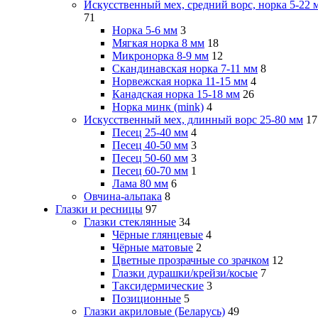
Искусственный мех, средний ворс, норка 5-22 
71
Норка 5-6 мм
3
Мягкая норка 8 мм
18
Микронорка 8-9 мм
12
Скандинавская норка 7-11 мм
8
Норвежская норка 11-15 мм
4
Канадская норка 15-18 мм
26
Норка минк (mink)
4
Искусственный мех, длинный ворс 25-80 мм
17
Песец 25-40 мм
4
Песец 40-50 мм
3
Песец 50-60 мм
3
Песец 60-70 мм
1
Лама 80 мм
6
Овчина-альпака
8
Глазки и ресницы
97
Глазки стеклянные
34
Чёрные глянцевые
4
Чёрные матовые
2
Цветные прозрачные со зрачком
12
Глазки дурашки/крейзи/косые
7
Таксидермические
3
Позиционные
5
Глазки акриловые (Беларусь)
49