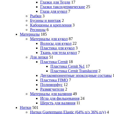
Глазки для Тедди
17
Глазки таксидермические
25
Глаза для кукол
7
Рыбки
3
Бусины и винтаж
2
Кабошоны и крепления
3
Ресницы
6
Материалы
185
Материалы для кукол
87
Волосы для кукол
22
Пластика для кукол
3
Ткань для тела кукол
7
Для лепки
51
Пластика Cernit
18
Пластика Cernit №1
17
Пластика Cernit Translucent
2
Двухкомпонентные эпоксидные составы
Пластика FIMO
7
Полиморфус
12
Размягчители
2
Материалы для валяния
49
Игла для фильцевания
24
Шерсть для валяния
11
Нитки
501
Нитки Guetermann Elastic (64% п/э 36% п/у)
4