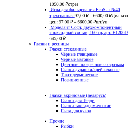
1050,00 ₽
отрез
Игла для фильцевания EcoStar №40
трехгранная
97,00
₽
–
6600,00
₽
Диапаз
цен: 97,00 ₽ – 6600,00 ₽
шт/уп
Моделайт Софт, двухкомпонентный
эпоксидный состав, 160 гр, арт. Е12061
645,00
₽
Глазки и ресницы
Глазки стеклянные
Чёрные глянцевые
Чёрные матовые
Цветные прозрачные со зрачком
Глазки дурашки/крейзи/косые
Таксидермические
Позиционные
Глазки акриловые (Беларусь)
Глазки для Тедди
Глазки таксидермические
Глаза для кукол
Прочие
Рыбки