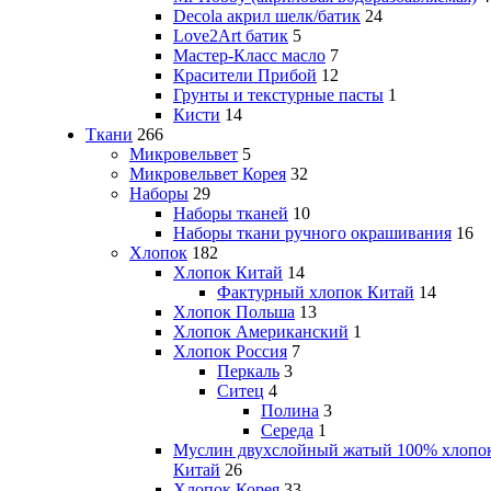
Decola акрил шелк/батик
24
Love2Art батик
5
Мастер-Класс масло
7
Красители Прибой
12
Грунты и текстурные пасты
1
Кисти
14
Ткани
266
Микровельвет
5
Микровельвет Корея
32
Наборы
29
Наборы тканей
10
Наборы ткани ручного окрашивания
16
Хлопок
182
Хлопок Китай
14
Фактурный хлопок Китай
14
Хлопок Польша
13
Хлопок Американский
1
Хлопок Россия
7
Перкаль
3
Ситец
4
Полина
3
Середа
1
Муслин двухслойный жатый 100% хлопо
Китай
26
Хлопок Корея
33