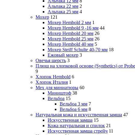
Альпака 12 мм
8
Альпака 22 мм
2
Альпака 25 мм
4
Мохер
121
Мохер Hembold 2 мм
1
Мохер Hembold 9 -16 мм
44
Мохер Hembold 20 мм
26
Мохер Hembold 25 мм
26
Мохер Hembold 40 мм
5
Мохер Steiff Schulte 40-70 мм
18
Ежовый мохер
3
Овечья шерсть
3
Плюш на хлопковой основе (Synthetics) от Probe
9
Хлопок Hembold
6
Хлопок Италия
1
Мех для миниатюры
60
Миништоф
38
Вельбоа
15
Вельбоа 3 мм
7
Вельбоа 6 мм
8
Натуральная кожа и искусственная замша
47
Искусственная замша
15
Кожа натуральная и спилок
21
Искусственная замша стрейч
11