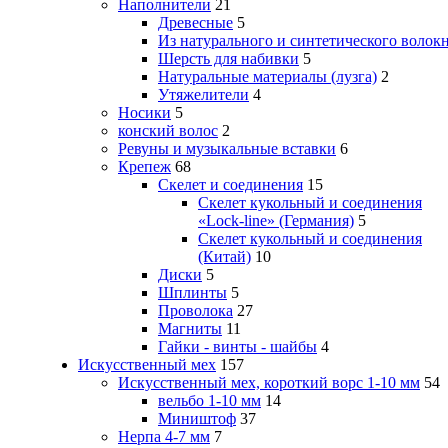
Наполнители
21
Древесные
5
Из натурального и синтетического волок
Шерсть для набивки
5
Натуральные материалы (лузга)
2
Утяжелители
4
Носики
5
конский волос
2
Ревуны и музыкальные вставки
6
Крепеж
68
Скелет и соединения
15
Скелет кукольный и соединения
«Lock-line» (Германия)
5
Скелет кукольный и соединения
(Китай)
10
Диски
5
Шплинты
5
Проволока
27
Магниты
11
Гайки - винты - шайбы
4
Искусственный мех
157
Искусственный мех, короткий ворс 1-10 мм
54
вельбо 1-10 мм
14
Миништоф
37
Нерпа 4-7 мм
7