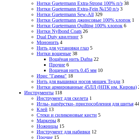
Нитки Guetermann Extra-Strong 100% п/э
38
Нитки Guetermann Extra-Fein №150 п/э
3
Нитки Guetermann Sew-All
329
Нитки Guetermann джинсовые 100% хлопок
1
Нитки Guetermann Quilting 100% хлопок
6
Нитки Nylbond Coats
26
Dual Duty квилтинг
3
Мононить
4
Нить для установки глаз
5
Нитки вощеные
38
Вощёная нить Dafna
22
Прочие
6
Вощеная нить 0.45 мм
10
Ирис "Гамма"
18
Нить для вышивки носов мишек Тедди
3
Нитки армированные 45ЛЛ (НПК им. Кирова)
Инструменты
118
Инструмент для скелета
1
Иглы- напёрстки- приспособления для шитья
4
Клей
13
Стеки и силиконовые кисти
5
Маркеры
8
Ножницы
15
Инструмент для набивки
12
Прочие
15