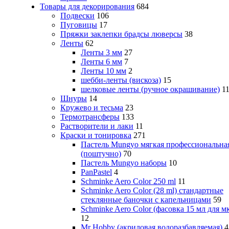
Товары для декорирования
684
Подвески
106
Пуговицы
17
Пряжки заклепки брадсы люверсы
38
Ленты
62
Ленты 3 мм
27
Ленты 6 мм
7
Ленты 10 мм
2
шебби-ленты (вискоза)
15
шелковые ленты (ручное окрашивание)
1
Шнуры
14
Кружево и тесьма
23
Термотрансферы
133
Растворители и лаки
11
Краски и тонировка
271
Пастель Mungyo мягкая профессиональна
(поштучно)
70
Пастель Mungyo наборы
10
PanPastel
4
Schminke Aero Color 250 ml
11
Schminke Aero Color (28 ml) стандартные
стеклянные баночки с капельницами
59
Schminke Aero Color (фасовка 15 мл для м
12
Mr Hobby (акриловая водоразбавляемая)
4