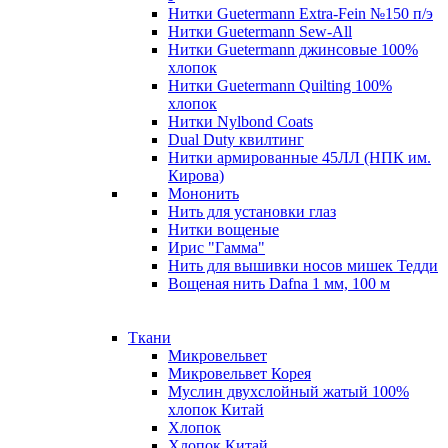
Нитки Guetermann Extra-Fein №150 п/э
Нитки Guetermann Sew-All
Нитки Guetermann джинсовые 100%
хлопок
Нитки Guetermann Quilting 100%
хлопок
Нитки Nylbond Coats
Dual Duty квилтинг
Нитки армированные 45ЛЛ (НПК им.
Кирова)
Мононить
Нить для установки глаз
Нитки вощеные
Ирис "Гамма"
Нить для вышивки носов мишек Тедди
Вощеная нить Dafna 1 мм, 100 м
Ткани
Микровельвет
Микровельвет Корея
Муслин двухслойный жатый 100%
хлопок Китай
Хлопок
Хлопок Китай