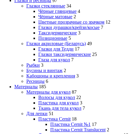
Глазки и ресницы
97
Глазки стеклянные
34
Чёрные глянцевые
4
Чёрные матовые
2
Цветные прозрачные со зрачком
12
Глазки дурашки/крейзи/косые
7
Таксидермические
3
Позиционные
5
Глазки акриловые (Беларусь)
49
Глазки для Тедди
17
Глазки таксидермические
25
Глаза для кукол
7
Рыбки
3
Бусины и винтаж
2
Кабошоны и крепления
3
Ресницы
6
Материалы
185
Материалы для кукол
87
Волосы для кукол
22
Пластика для кукол
3
Ткань для тела кукол
7
Для лепки
51
Пластика Cernit
18
Пластика Cernit №1
17
Пластика Cernit Translucent
2