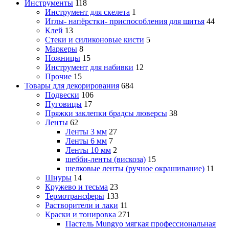
Инструменты
118
Инструмент для скелета
1
Иглы- напёрстки- приспособления для шитья
44
Клей
13
Стеки и силиконовые кисти
5
Маркеры
8
Ножницы
15
Инструмент для набивки
12
Прочие
15
Товары для декорирования
684
Подвески
106
Пуговицы
17
Пряжки заклепки брадсы люверсы
38
Ленты
62
Ленты 3 мм
27
Ленты 6 мм
7
Ленты 10 мм
2
шебби-ленты (вискоза)
15
шелковые ленты (ручное окрашивание)
11
Шнуры
14
Кружево и тесьма
23
Термотрансферы
133
Растворители и лаки
11
Краски и тонировка
271
Пастель Mungyo мягкая профессиональная