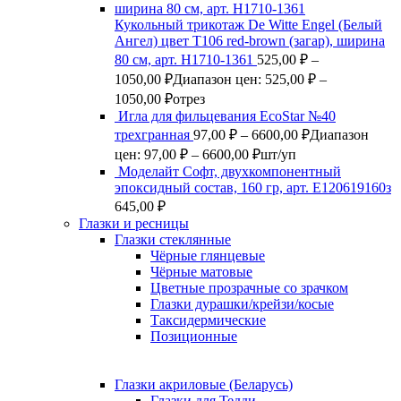
Кукольный трикотаж De Witte Engel (Белый
Ангел) цвет Т106 red-brown (загар), ширина
80 см, арт. Н1710-1361
525,00
₽
–
1050,00
₽
Диапазон цен: 525,00 ₽ –
1050,00 ₽
отрез
Игла для фильцевания EcoStar №40
трехгранная
97,00
₽
–
6600,00
₽
Диапазон
цен: 97,00 ₽ – 6600,00 ₽
шт/уп
Моделайт Софт, двухкомпонентный
эпоксидный состав, 160 гр, арт. Е120619160з
645,00
₽
Глазки и ресницы
Глазки стеклянные
Чёрные глянцевые
Чёрные матовые
Цветные прозрачные со зрачком
Глазки дурашки/крейзи/косые
Таксидермические
Позиционные
Глазки акриловые (Беларусь)
Глазки для Тедди