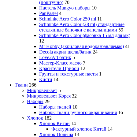
(поштучно)
70
Пастель Mungyo наборы
10
PanPastel
4
Schminke Aero Color 250 ml
11
Schminke Aero Color (28 ml) стандартные
стеклянные баночки с капельницами
59
Schminke Aero Color (фасовка 15 мл для мк)
12
Mr Hobby (акриловая водоразбавляемая)
41
Decola акрил шелк/батик
24
Love2Art батик
5
Мастер-Класс масло
7
Красители Прибой
12
Грунты и текстурные пасты
1
Кисти
14
Ткани
266
Микровельвет
5
Микровельвет Корея
32
Наборы
29
Наборы тканей
10
Наборы ткани ручного окрашивания
16
Хлопок
182
Хлопок Китай
14
Фактурный хлопок Китай
14
Хлопок Польша
13