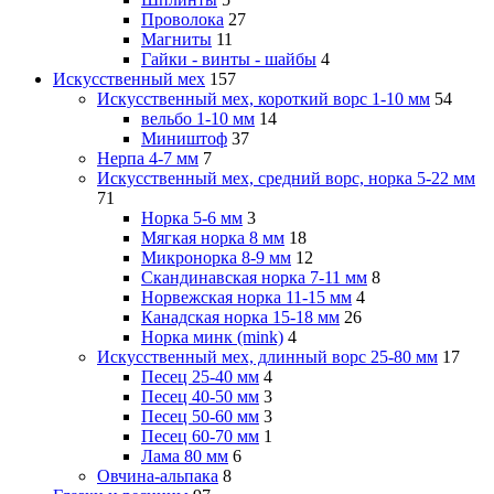
Проволока
27
Магниты
11
Гайки - винты - шайбы
4
Искусственный мех
157
Искусственный мех, короткий ворс 1-10 мм
54
вельбо 1-10 мм
14
Миништоф
37
Нерпа 4-7 мм
7
Искусственный мех, средний ворс, норка 5-22 мм
71
Норка 5-6 мм
3
Мягкая норка 8 мм
18
Микронорка 8-9 мм
12
Скандинавская норка 7-11 мм
8
Норвежская норка 11-15 мм
4
Канадская норка 15-18 мм
26
Норка минк (mink)
4
Искусственный мех, длинный ворс 25-80 мм
17
Песец 25-40 мм
4
Песец 40-50 мм
3
Песец 50-60 мм
3
Песец 60-70 мм
1
Лама 80 мм
6
Овчина-альпака
8