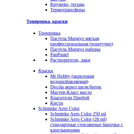
Кружево, тесьма
Термотрансферы
Тонировка, краски
Тонировка
Пастель Mungyo мягкая
профессиональная (поштучно)
Пастель Mungyo наборы
PanPastel
Растворители, лаки
Краски
Mr Hobby (акриловая
водоразбавляемая)
Decola акрил шелк/батик
Мастер-Класс масло
Красители Прибой
Кисти
Schminke Aero Color
Schminke Aero Color 250 ml
Schminke Aero Color (28 ml)
стандартные стеклянные баночки с
капельницами