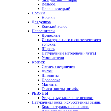
Вельбоа
Плюш немецкий
Носики
Носики
Для усиков
Конский волос
Наполнители
Древесные
Из натурального и синтетического
волокна
Шерсть
Натуральные материалы (лузга)
Утяжелители
Крепеж
Скелет, соединения
Диски
Шплинты
Проволока
Магниты
Гайки, винты, шайбы
РЕВУНЫ
Ревуны, музыкальные вставки
Натуральная кожа, искусственная замша
Кожа натуральная и спилок