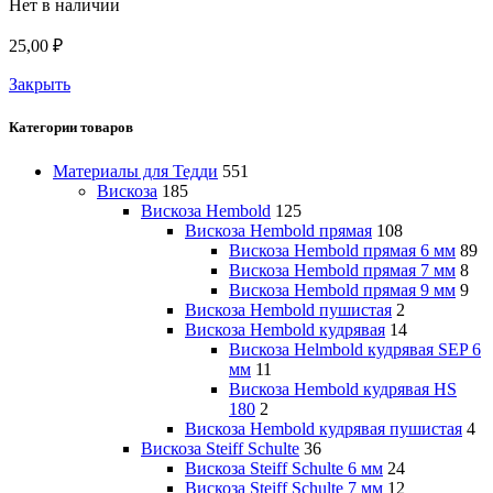
Нет в наличии
25,00
₽
Закрыть
Категории товаров
Материалы для Тедди
551
Вискоза
185
Вискоза Hembold
125
Вискоза Hembold прямая
108
Вискоза Hembold прямая 6 мм
89
Вискоза Hembold прямая 7 мм
8
Вискоза Hembold прямая 9 мм
9
Вискоза Hembold пушистая
2
Вискоза Hembold кудрявая
14
Вискоза Helmbold кудрявая SEP 6
мм
11
Вискоза Hembold кудрявая HS
180
2
Вискоза Hembold кудрявая пушистая
4
Вискоза Steiff Schulte
36
Вискоза Steiff Schulte 6 мм
24
Вискоза Steiff Schulte 7 мм
12