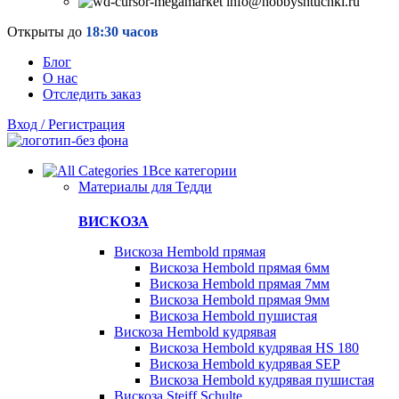
info@hobbyshtuchki.ru
Открыты до
18:30 часов
Блог
О нас
Отследить заказ
Вход / Регистрация
Все категории
Материалы для Тедди
ВИСКОЗА
Вискоза Hembold прямая
Вискоза Hembold прямая 6мм
Вискоза Hembold прямая 7мм
Вискоза Hembold прямая 9мм
Вискоза Hembold пушистая
Вискоза Hembold кудрявая
Вискоза Hembold кудрявая HS 180
Вискоза Hembold кудрявая SEP
Вискоза Hembold кудрявая пушистая
Вискоза Steiff Schulte