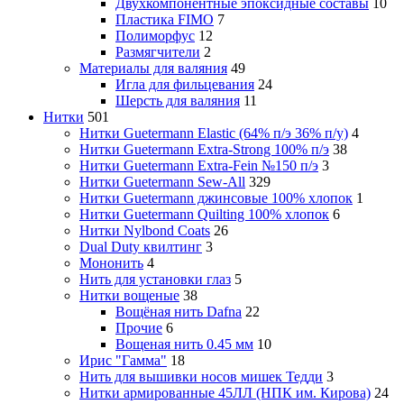
Двухкомпонентные эпоксидные составы
10
Пластика FIMO
7
Полиморфус
12
Размягчители
2
Материалы для валяния
49
Игла для фильцевания
24
Шерсть для валяния
11
Нитки
501
Нитки Guetermann Elastic (64% п/э 36% п/у)
4
Нитки Guetermann Extra-Strong 100% п/э
38
Нитки Guetermann Extra-Fein №150 п/э
3
Нитки Guetermann Sew-All
329
Нитки Guetermann джинсовые 100% хлопок
1
Нитки Guetermann Quilting 100% хлопок
6
Нитки Nylbond Coats
26
Dual Duty квилтинг
3
Мононить
4
Нить для установки глаз
5
Нитки вощеные
38
Вощёная нить Dafna
22
Прочие
6
Вощеная нить 0.45 мм
10
Ирис "Гамма"
18
Нить для вышивки носов мишек Тедди
3
Нитки армированные 45ЛЛ (НПК им. Кирова)
24