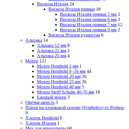
Вискоза Италия
24
Вискоза Италия прямая
18
Вискоза Италия прямая 5 мм
2
Вискоза Италия прямая 6 мм
2
Вискоза Италия прямая 7 мм
12
Вискоза Италия прямая 9 мм
2
Вискоза Италия пушистая
6
Альпака
14
Альпака 12 мм
8
Альпака 22 мм
2
Альпака 25 мм
4
Мохер
121
Мохер Hembold 2 мм
1
Мохер Hembold 9 -16 мм
44
Мохер Hembold 20 мм
26
Мохер Hembold 25 мм
26
Мохер Hembold 40 мм
5
Мохер Steiff Schulte 40-70 мм
18
Ежовый мохер
3
Овечья шерсть
3
Плюш на хлопковой основе (Synthetics) от Probear
9
Хлопок Hembold
6
Хлопок Италия
1
Мех для миниатюры
60