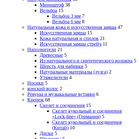
Миништоф
38
Вельбоа
15
Вельбоа 3 мм
7
Вельбоа 6 мм
8
Натуральная кожа и искусственная замша
47
Искусственная замша
15
Кожа натуральная и спилок
21
Искусственная замша стрейч
11
Наполнители
21
Древесные
5
Из натурального и синтетического волокна
5
Шерсть для набивки
5
Натуральные материалы (лузга)
2
Утяжелители
4
Носики
5
конский волос
2
Ревуны и музыкальные вставки
6
Крепеж
68
Скелет и соединения
15
Скелет кукольный и соединения
«Lock-line» (Германия)
5
Скелет кукольный и соединения
(Китай)
10
Диски
5
Шплинты
5