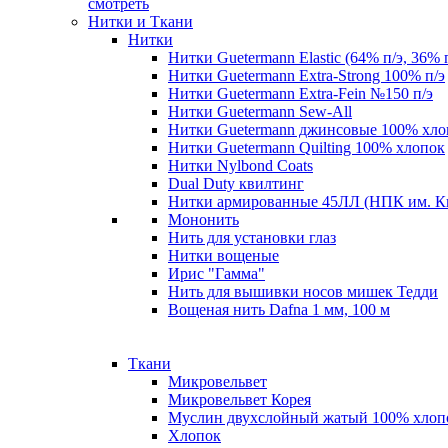
смотреть
Нитки и Ткани
Нитки
Нитки Guetermann Elastic (64% п/э, 36% 
Нитки Guetermann Extra-Strong 100% п/э
Нитки Guetermann Extra-Fein №150 п/э
Нитки Guetermann Sew-All
Нитки Guetermann джинсовые 100% хло
Нитки Guetermann Quilting 100% хлопок
Нитки Nylbond Coats
Dual Duty квилтинг
Нитки армированные 45ЛЛ (НПК им. К
Мононить
Нить для установки глаз
Нитки вощеные
Ирис "Гамма"
Нить для вышивки носов мишек Тедди
Вощеная нить Dafna 1 мм, 100 м
Ткани
Микровельвет
Микровельвет Корея
Муслин двухслойный жатый 100% хлоп
Хлопок