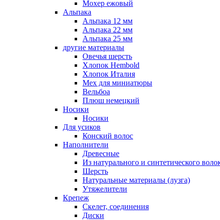
Мохер ежовый
Альпака
Альпака 12 мм
Альпака 22 мм
Альпака 25 мм
другие материалы
Овечья шерсть
Хлопок Hembold
Хлопок Италия
Мех для миниатюры
Вельбоа
Плюш немецкий
Носики
Носики
Для усиков
Конский волос
Наполнители
Древесные
Из натурального и синтетического воло
Шерсть
Натуральные материалы (лузга)
Утяжелители
Крепеж
Скелет, соединения
Диски