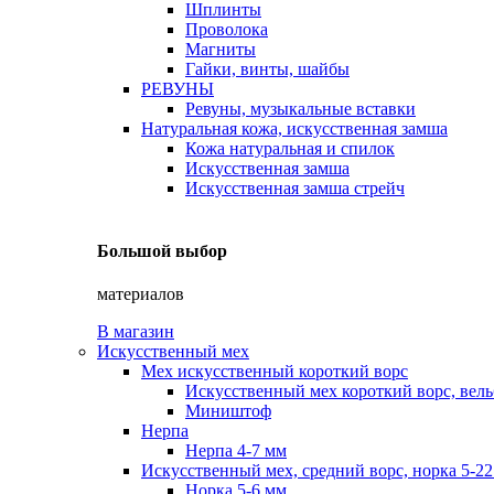
Шплинты
Проволока
Магниты
Гайки, винты, шайбы
РЕВУНЫ
Ревуны, музыкальные вставки
Натуральная кожа, искусственная замша
Кожа натуральная и спилок
Искусственная замша
Искусственная замша стрейч
Большой выбор
материалов
В магазин
Искусственный мех
Мех искусственный короткий ворс
Искусственный мех короткий ворс, вель
Миништоф
Нерпа
Нерпа 4-7 мм
Искусственный мех, средний ворс, норка 5-2
Норка 5-6 мм