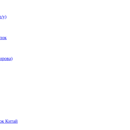
п/у)
пок
ирова)
ок Китай