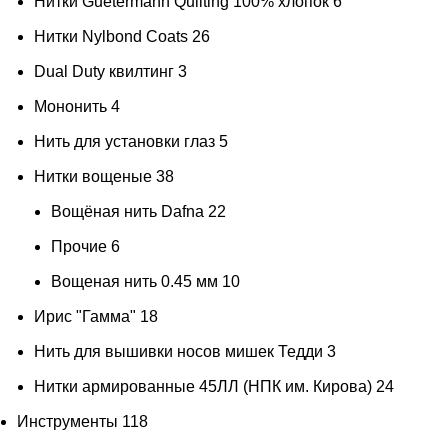
Нитки Guetermann Quilting 100% хлопок
6
Нитки Nylbond Coats
26
Dual Duty квилтинг
3
Мононить
4
Нить для установки глаз
5
Нитки вощеные
38
Вощёная нить Dafna
22
Прочие
6
Вощеная нить 0.45 мм
10
Ирис "Гамма"
18
Нить для вышивки носов мишек Тедди
3
Нитки армированные 45ЛЛ (НПК им. Кирова)
24
Инструменты
118