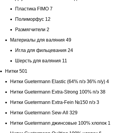
Пластика FIMO
7
Полиморфус
12
Размягчители
2
Материалы для валяния
49
Игла для фильцевания
24
Шерсть для валяния
11
Нитки
501
Нитки Guetermann Elastic (64% п/э 36% п/у)
4
Нитки Guetermann Extra-Strong 100% п/э
38
Нитки Guetermann Extra-Fein №150 п/э
3
Нитки Guetermann Sew-All
329
Нитки Guetermann джинсовые 100% хлопок
1