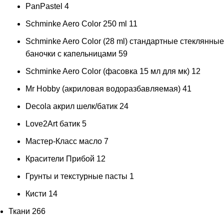
PanPastel
4
Schminke Aero Color 250 ml
11
Schminke Aero Color (28 ml) стандартные стеклянные
баночки с капельницами
59
Schminke Aero Color (фасовка 15 мл для мк)
12
Mr Hobby (акриловая водоразбавляемая)
41
Decola акрил шелк/батик
24
Love2Art батик
5
Мастер-Класс масло
7
Красители Прибой
12
Грунты и текстурные пасты
1
Кисти
14
Ткани
266