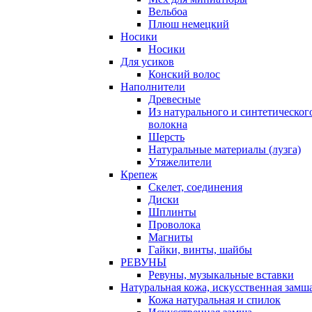
Вельбоа
Плюш немецкий
Носики
Носики
Для усиков
Конский волос
Наполнители
Древесные
Из натурального и синтетическог
волокна
Шерсть
Натуральные материалы (лузга)
Утяжелители
Крепеж
Скелет, соединения
Диски
Шплинты
Проволока
Магниты
Гайки, винты, шайбы
РЕВУНЫ
Ревуны, музыкальные вставки
Натуральная кожа, искусственная замш
Кожа натуральная и спилок