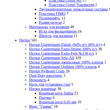
Пластика Cernit №1
17
Пластика Cernit Translucent
2
Двухкомпонентные эпоксидные составы
Пластика FIMO
7
Полиморфус
12
Размягчители
2
Материалы для валяния
49
Игла для фильцевания
24
Шерсть для валяния
11
Нитки
501
Нитки Guetermann Elastic (64% п/э 36% п/у)
4
Нитки Guetermann Extra-Strong 100% п/э
38
Нитки Guetermann Extra-Fein №150 п/э
3
Нитки Guetermann Sew-All
329
Нитки Guetermann джинсовые 100% хлопок
1
Нитки Guetermann Quilting 100% хлопок
6
Нитки Nylbond Coats
26
Dual Duty квилтинг
3
Мононить
4
Нить для установки глаз
5
Нитки вощеные
38
Вощёная нить Dafna
22
Прочие
6
Вощеная нить 0.45 мм
10
Ирис "Гамма"
18