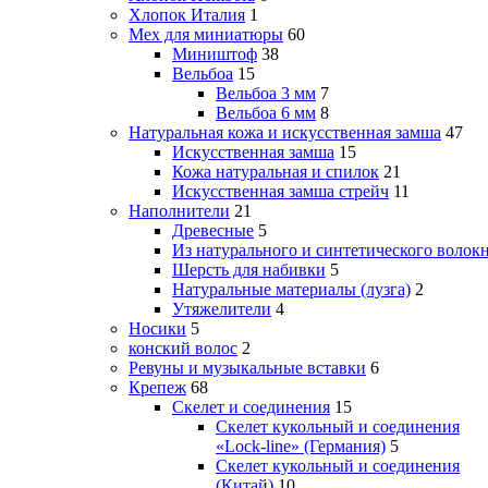
Хлопок Италия
1
Мех для миниатюры
60
Миништоф
38
Вельбоа
15
Вельбоа 3 мм
7
Вельбоа 6 мм
8
Натуральная кожа и искусственная замша
47
Искусственная замша
15
Кожа натуральная и спилок
21
Искусственная замша стрейч
11
Наполнители
21
Древесные
5
Из натурального и синтетического волок
Шерсть для набивки
5
Натуральные материалы (лузга)
2
Утяжелители
4
Носики
5
конский волос
2
Ревуны и музыкальные вставки
6
Крепеж
68
Скелет и соединения
15
Скелет кукольный и соединения
«Lock-line» (Германия)
5
Скелет кукольный и соединения
(Китай)
10