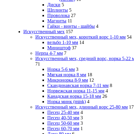
Диски
5
Шплинты
5
Проволока
27
Магниты
11
Гайки - винты - шайбы
4
Искусственный мех
157
Искусственный мех, короткий ворс 1-10 мм
54
вельбо 1-10 мм
14
Миништоф
37
Нерпа 4-7 мм
7
Искусственный мех, средний ворс, норка 5-22 
71
Норка 5-6 мм
3
Мягкая норка 8 мм
18
Микронорка 8-9 мм
12
Скандинавская норка 7-11 мм
8
Норвежская норка 11-15 мм
4
Канадская норка 15-18 мм
26
Норка минк (mink)
4
Искусственный мех, длинный ворс 25-80 мм
17
Песец 25-40 мм
4
Песец 40-50 мм
3
Песец 50-60 мм
3
Песец 60-70 мм
1
Лама 80 мм
6