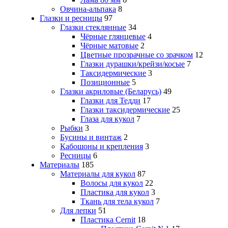
Овчина-альпака
8
Глазки и ресницы
97
Глазки стеклянные
34
Чёрные глянцевые
4
Чёрные матовые
2
Цветные прозрачные со зрачком
12
Глазки дурашки/крейзи/косые
7
Таксидермические
3
Позиционные
5
Глазки акриловые (Беларусь)
49
Глазки для Тедди
17
Глазки таксидермические
25
Глаза для кукол
7
Рыбки
3
Бусины и винтаж
2
Кабошоны и крепления
3
Ресницы
6
Материалы
185
Материалы для кукол
87
Волосы для кукол
22
Пластика для кукол
3
Ткань для тела кукол
7
Для лепки
51
Пластика Cernit
18