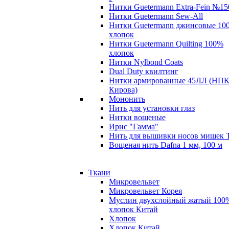
Нитки Guetermann Extra-Fein №15
Нитки Guetermann Sew-All
Нитки Guetermann джинсовые 10
хлопок
Нитки Guetermann Quilting 100%
хлопок
Нитки Nylbond Coats
Dual Duty квилтинг
Нитки армированные 45ЛЛ (НПК
Кирова)
Мононить
Нить для установки глаз
Нитки вощеные
Ирис "Гамма"
Нить для вышивки носов мишек 
Вощеная нить Dafna 1 мм, 100 м
Ткани
Микровельвет
Микровельвет Корея
Муслин двухслойный жатый 100
хлопок Китай
Хлопок
Хлопок Китай