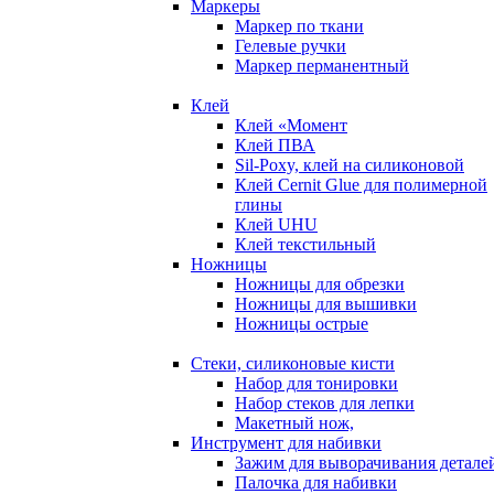
Маркеры
Маркер по ткани
Гелевые ручки
Маркер перманентный
Клей
Клей «Момент
Клей ПВА
Sil-Poxy, клей на силиконовой
Клей Cernit Glue для полимерной
глины
Клей UHU
Клей текстильный
Ножницы
Ножницы для обрезки
Ножницы для вышивки
Ножницы острые
Стеки, силиконовые кисти
Набор для тонировки
Набор стеков для лепки
Макетный нож,
Инструмент для набивки
Зажим для выворачивания детале
Палочка для набивки