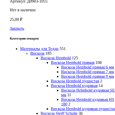
Артикул:
Д0903-1055
Нет в наличии
25,00
₽
Закрыть
Категории товаров
Материалы для Тедди
551
Вискоза
185
Вискоза Hembold
125
Вискоза Hembold прямая
108
Вискоза Hembold прямая 6 мм
Вискоза Hembold прямая 7 мм
Вискоза Hembold прямая 9 мм
Вискоза Hembold пушистая
2
Вискоза Hembold кудрявая
14
Вискоза Helmbold кудрявая SE
мм
11
Вискоза Hembold кудрявая HS
180
2
Вискоза Hembold кудрявая пушиста
Вискоза Steiff Schulte
36