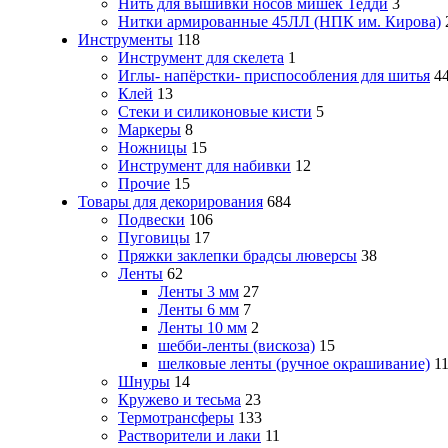
Нить для вышивки носов мишек Тедди
3
Нитки армированные 45ЛЛ (НПК им. Кирова)
Инструменты
118
Инструмент для скелета
1
Иглы- напёрстки- приспособления для шитья
4
Клей
13
Стеки и силиконовые кисти
5
Маркеры
8
Ножницы
15
Инструмент для набивки
12
Прочие
15
Товары для декорирования
684
Подвески
106
Пуговицы
17
Пряжки заклепки брадсы люверсы
38
Ленты
62
Ленты 3 мм
27
Ленты 6 мм
7
Ленты 10 мм
2
шебби-ленты (вискоза)
15
шелковые ленты (ручное окрашивание)
1
Шнуры
14
Кружево и тесьма
23
Термотрансферы
133
Растворители и лаки
11