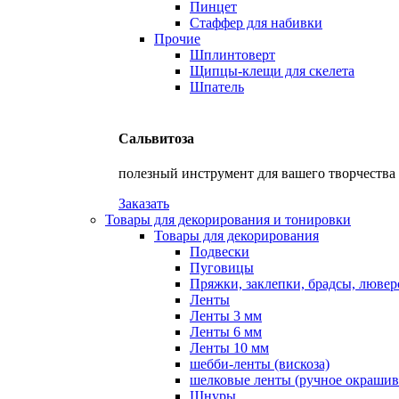
Пинцет
Стаффер для набивки
Прочие
Шплинтоверт
Щипцы-клещи для скелета
Шпатель
Сальвитоза
полезный инструмент для вашего творчества
Заказать
Товары для декорирования и тонировки
Товары для декорирования
Подвески
Пуговицы
Пряжки, заклепки, брадсы, люве
Ленты
Ленты 3 мм
Ленты 6 мм
Ленты 10 мм
шебби-ленты (вискоза)
шелковые ленты (ручное окрашив
Шнуры