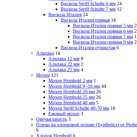
Вискоза Steiff Schulte 6 мм
24
Вискоза Steiff Schulte 7 мм
12
Вискоза Италия
24
Вискоза Италия прямая
18
Вискоза Италия прямая 5 мм
2
Вискоза Италия прямая 6 мм
2
Вискоза Италия прямая 7 мм
1
Вискоза Италия прямая 9 мм
2
Вискоза Италия пушистая
6
Альпака
14
Альпака 12 мм
8
Альпака 22 мм
2
Альпака 25 мм
4
Мохер
121
Мохер Hembold 2 мм
1
Мохер Hembold 9 -16 мм
44
Мохер Hembold 20 мм
26
Мохер Hembold 25 мм
26
Мохер Hembold 40 мм
5
Мохер Steiff Schulte 40-70 мм
18
Ежовый мохер
3
Овечья шерсть
3
Плюш на хлопковой основе (Synthetics) от Probe
9
Хлопок Hembold
6