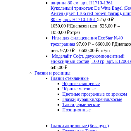
Кукольный трикотаж De Witte Engel (Б
Ангел) цвет Т106 red-brown (загар), ши
80 см, арт. Н1710-1361
525,00
₽
–
1050,00
₽
Диапазон цен: 525,00 ₽ –
1050,00 ₽
отрез
Игла для фильцевания EcoStar №40
трехгранная
97,00
₽
–
6600,00
₽
Диапаз
цен: 97,00 ₽ – 6600,00 ₽
шт/уп
Моделайт Софт, двухкомпонентный
эпоксидный состав, 160 гр, арт. Е12061
645,00
₽
Глазки и ресницы
Глазки стеклянные
Чёрные глянцевые
Чёрные матовые
Цветные прозрачные со зрачком
Глазки дурашки/крейзи/косые
Таксидермические
Позиционные
Глазки акриловые (Беларусь)
Глазки для Тедди