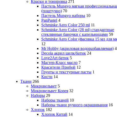
Краски и тонировка
271
Пастель Mungyo мягкая профессиональна
(поштучно)
70
Пастель Mungyo наборы
10
PanPastel
4
Schminke Aero Color 250 ml
11
Schminke Aero Color (28 ml) стандартные
стеклянные баночки с капельницами
59
Schminke Aero Color (фасовка 15 мл для м
12
Mr Hobby (акриловая водоразбавляемая)
4
Decola акрил шелк/батик
24
Love2Art батик
5
Мастер-Класс масло
7
Красители Прибой
12
Грунты и текстурные пасты
1
Кисти
14
Ткани
266
Микровельвет
5
Микровельвет Корея
32
Наборы
29
Наборы тканей
10
Наборы ткани ручного окрашивания
16
Хлопок
182
Хлопок Китай
14