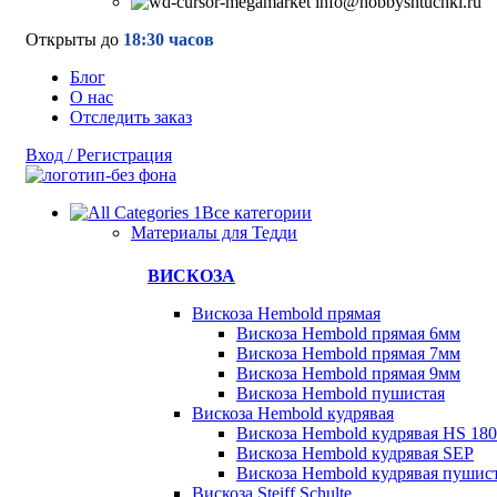
info@hobbyshtuchki.ru
Открыты до
18:30 часов
Блог
О нас
Отследить заказ
Вход / Регистрация
Все категории
Материалы для Тедди
ВИСКОЗА
Вискоза Hembold прямая
Вискоза Hembold прямая 6мм
Вискоза Hembold прямая 7мм
Вискоза Hembold прямая 9мм
Вискоза Hembold пушистая
Вискоза Hembold кудрявая
Вискоза Hembold кудрявая HS 180
Вискоза Hembold кудрявая SEP
Вискоза Hembold кудрявая пушис
Вискоза Steiff Schulte